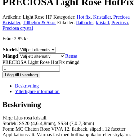
PRECIOSA Light Rose HotFix
Artikelnr:
Light Rose HF
Kategorier:
Hot fix
,
Kristaller
,
Preciosa
Kristaller
,
Tillbehör & Skor
Etiketter:
flatbacks
,
kristall
,
Preciosa
,
Preciosa crystal
Från:
2.85
kr
Storlek
Mängd
Rensa
PRECIOSA Light Rose HotFix mängd
Lägg till i varukorg
Beskrivning
Ytterligare information
Beskrivning
Färg: Ljus rosa kristall.
Storlek: SS20 (4,6-4,8mm), SS34 (7,0-7,3mm)
Form: MC Chaton Rose VIVA 12, flatback, slipad i 12 facetter
Applikationssätt: Värmas fast med hotfixapplikator eller strykjärn.