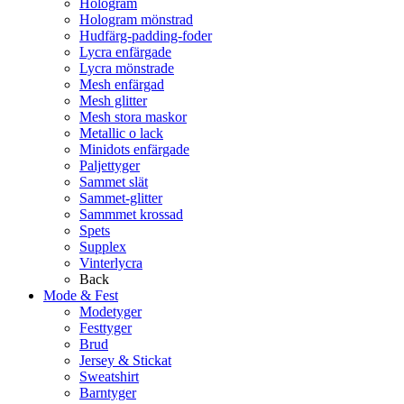
Hologram
Hologram mönstrad
Hudfärg-padding-foder
Lycra enfärgade
Lycra mönstrade
Mesh enfärgad
Mesh glitter
Mesh stora maskor
Metallic o lack
Minidots enfärgade
Paljettyger
Sammet slät
Sammet-glitter
Sammmet krossad
Spets
Supplex
Vinterlycra
Back
Mode & Fest
Modetyger
Festtyger
Brud
Jersey & Stickat
Sweatshirt
Barntyger