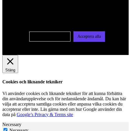
För att ge dig en bättre upplevelse och service använder vi
oss av cookies på denna sajt. Cookies kan komma att
användas för personlig och icke personlig annonsering. Läs
vår integritetspolicy
Cookie-inställningar
Acceptera alla
Stäng
Cookies och liknande tekniker
Vi använder cookies och liknande tekniker för att kunna förbättra
din användarupplevelse och för nedanstående ändamål. Du kan här
välja att acceptera samtliga cookies eller anpassa vilka cookies du
accepterar eller inte. Läs gärna med om hur Google använder din
data på
Google’s Privacy & Terms site
Necessary
Necessary