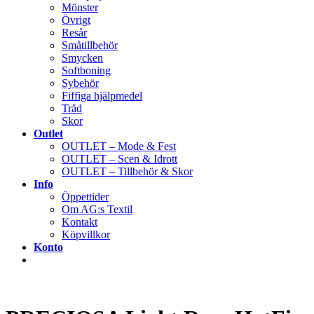
Mönster
Övrigt
Resår
Småtillbehör
Smycken
Softboning
Sybehör
Fiffiga hjälpmedel
Tråd
Skor
Outlet
OUTLET – Mode & Fest
OUTLET – Scen & Idrott
OUTLET – Tillbehör & Skor
Info
Öppettider
Om AG:s Textil
Kontakt
Köpvillkor
Konto