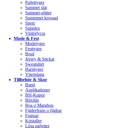
Paljettyger
Sammet slät
Sammet-glitter
Sammmet krossad
Spets
Supplex
Vinterlycra
Mode & Fest
Modetyger
Festtyger
Brud
Jersey & Stickat
Sweatshirt
Barntyger
Ytterplagg
Tillbehör & Skor
Band
Applikationer
BH-Kupor
Blixtlås
Boa o Marabou
Fjäderfrans o fjädrar
Fransar
Kristaller
Lösa paljetter