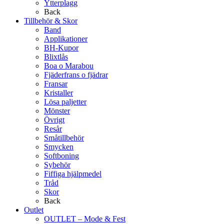
Ytterplagg
Back
Tillbehör & Skor
Band
Applikationer
BH-Kupor
Blixtlås
Boa o Marabou
Fjäderfrans o fjädrar
Fransar
Kristaller
Lösa paljetter
Mönster
Övrigt
Resår
Småtillbehör
Smycken
Softboning
Sybehör
Fiffiga hjälpmedel
Tråd
Skor
Back
Outlet
OUTLET – Mode & Fest