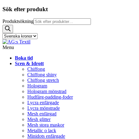
Sök efter produkt
Produktsökning
Menu
Boka tid
Scen & Idrott
Chiffong
Chiffong shiny
Chiffong stretch
Hologram
Hologram mönstrad
Hudfärg-padding-foder
Lycra enfärgade
Lycra mönstrade
Mesh enfärgad
Mesh glitter
Mesh stora maskor
Metallic o lack
Minidots enfärgade