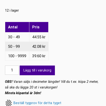
12 i lager
Antal
Pris
30 - 49
44.55
kr
50 - 99
42.08
kr
100 - 9999
39.60
kr
Paljettyg
Lägg till i varukorg
Flerfärg
med
OBS!
Varan säljs i decimeter längder! Vill du t.ex. köpa 2 meter,
vågor
så ska du lägga 20 st i varukorgen!
mängd
Minsta köpantal är 3dm!
Beställ tygprov för detta tyget