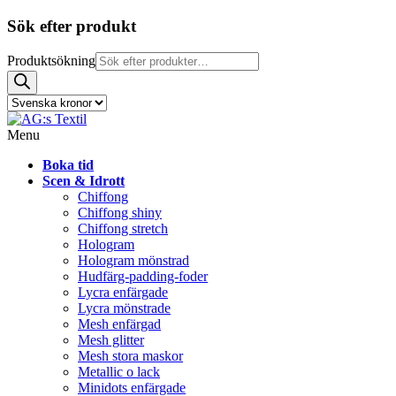
Sök efter produkt
Produktsökning
Menu
Boka tid
Scen & Idrott
Chiffong
Chiffong shiny
Chiffong stretch
Hologram
Hologram mönstrad
Hudfärg-padding-foder
Lycra enfärgade
Lycra mönstrade
Mesh enfärgad
Mesh glitter
Mesh stora maskor
Metallic o lack
Minidots enfärgade