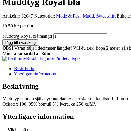
Muddtyg Royal blå
Artikelnr:
32047
Kategorier:
Mode & Fest
,
Mudd
,
Sweatshirt
Etikette
10.50
kr
/ per dm
Muddtyg Royal blå mängd
Lägg till i varukorg
OBS!
Varan säljs i decimeter längder! Vill du t.ex. köpa 2 meter, så s
Minsta köpantal är 3dm!
Beställ tygprov för detta tyget
Beskrivning
Ytterligare information
Beskrivning
Muddtyg som du själv syr muddar av eller skär till kantband. Rundsti
Oekotex 100. 95% bomull 5% lycra. ca 250 gr/M².
Ytterligare information
Vikt
30 g