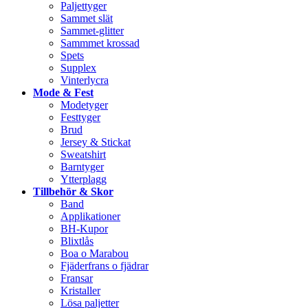
Paljettyger
Sammet slät
Sammet-glitter
Sammmet krossad
Spets
Supplex
Vinterlycra
Mode & Fest
Modetyger
Festtyger
Brud
Jersey & Stickat
Sweatshirt
Barntyger
Ytterplagg
Tillbehör & Skor
Band
Applikationer
BH-Kupor
Blixtlås
Boa o Marabou
Fjäderfrans o fjädrar
Fransar
Kristaller
Lösa paljetter