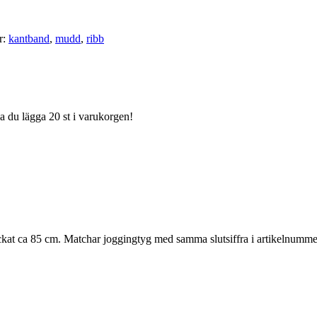
r:
kantband
,
mudd
,
ribb
ka du lägga 20 st i varukorgen!
ckat ca 85 cm. Matchar joggingtyg med samma slutsiffra i artikelnumme