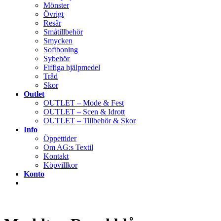
Mönster
Övrigt
Resår
Småtillbehör
Smycken
Softboning
Sybehör
Fiffiga hjälpmedel
Tråd
Skor
Outlet
OUTLET – Mode & Fest
OUTLET – Scen & Idrott
OUTLET – Tillbehör & Skor
Info
Öppettider
Om AG:s Textil
Kontakt
Köpvillkor
Konto