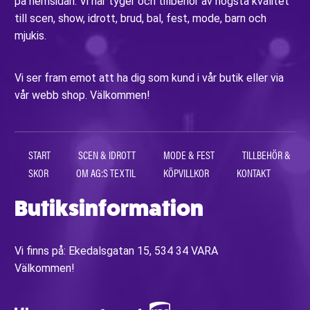
på hemsidan. Vi har tyger och tillbehör av högsta kvalitet
till scen, show, idrott, brud, bal, fest, mode, barn och
mjukis.
Vi ser fram emot att ha dig som kund i vår butik eller via
vår webb shop. Välkommen!
START
SCEN & IDROTT
MODE & FEST
TILLBEHÖR &
SKOR
OM AG:S TEXTIL
KÖPVILLKOR
KONTAKT
Butiksinformation
Vi finns på: Ekedalsgatan 15, 534 34 VARA
Välkommen!