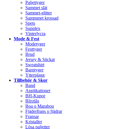
Paljettyger
Sammet slät
Sammet-glitter
Sammmet krossad
Spets
Supplex
Vinterlycra
Mode & Fest
Modetyger
Festtyger
Brud
Jersey & Stickat
Sweatshirt
Barntyger
Ytterplagg
Tillbehör & Skor
Band
Applikationer
BH-Kupor
Blixtlås
Boa o Marabou
Fjäderfrans o fjädrar
Fransar
Kristaller
Lösa paljetter