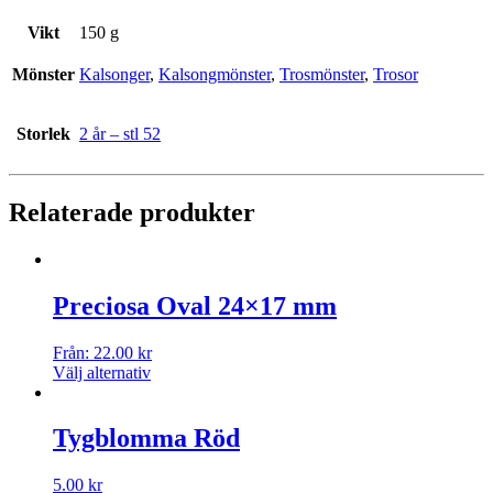
Vikt
150 g
Mönster
Kalsonger
,
Kalsongmönster
,
Trosmönster
,
Trosor
Storlek
2 år – stl 52
Relaterade produkter
Preciosa Oval 24×17 mm
Från:
22.00
kr
Välj alternativ
Tygblomma Röd
5.00
kr