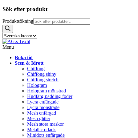
Sök efter produkt
Produktsökning
Menu
Boka tid
Scen & Idrott
Chiffong
Chiffong shiny
Chiffong stretch
Hologram
Hologram mönstrad
Hudfärg-padding-foder
Lycra enfärgade
Lycra mönstrade
Mesh enfärgad
Mesh glitter
Mesh stora maskor
Metallic o lack
Minidots enfärgade