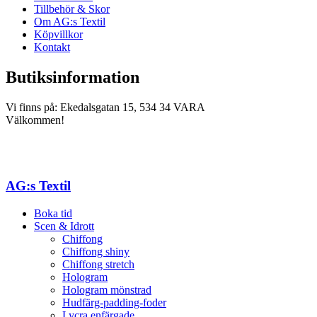
Tillbehör & Skor
Om AG:s Textil
Köpvillkor
Kontakt
Butiksinformation
Vi finns på: Ekedalsgatan 15, 534 34 VARA
Välkommen!
AG:s Textil
Boka tid
Scen & Idrott
Chiffong
Chiffong shiny
Chiffong stretch
Hologram
Hologram mönstrad
Hudfärg-padding-foder
Lycra enfärgade