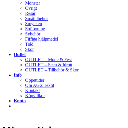
Mönster
Övrigt
Resår
Småtillbehör
Smycken
Softboning
Sybehör
Fiffiga hjälpmedel
Tråd
Skor
Outlet
OUTLET – Mode & Fest
OUTLET – Scen & Idrott
OUTLET – Tillbehör & Skor
Info
Öppettider
Om AG:s Textil
Kontakt
Köpvillkor
Konto