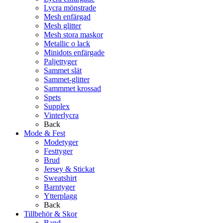
Lycra mönstrade
Mesh enfärgad
Mesh glitter
Mesh stora maskor
Metallic o lack
Minidots enfärgade
Paljettyger
Sammet slät
Sammet-glitter
Sammmet krossad
Spets
Supplex
Vinterlycra
Back
Mode & Fest
Modetyger
Festtyger
Brud
Jersey & Stickat
Sweatshirt
Barntyger
Ytterplagg
Back
Tillbehör & Skor
Band