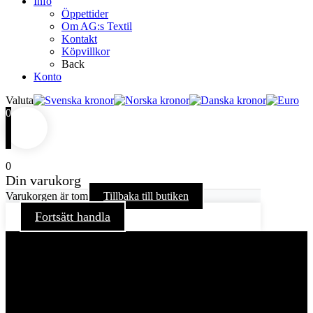
Info
Öppettider
Om AG:s Textil
Kontakt
Köpvillkor
Back
Konto
Valuta
0
0
Din varukorg
Varukorgen är tom
Tillbaka till butiken
Fortsätt handla
För att ge dig en bättre upplevelse och service använder vi
oss av cookies på denna sajt. Cookies kan komma att
användas för personlig och icke personlig annonsering. Läs