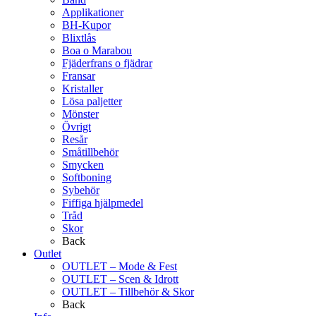
Applikationer
BH-Kupor
Blixtlås
Boa o Marabou
Fjäderfrans o fjädrar
Fransar
Kristaller
Lösa paljetter
Mönster
Övrigt
Resår
Småtillbehör
Smycken
Softboning
Sybehör
Fiffiga hjälpmedel
Tråd
Skor
Back
Outlet
OUTLET – Mode & Fest
OUTLET – Scen & Idrott
OUTLET – Tillbehör & Skor
Back