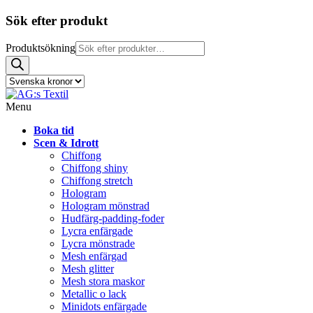
Sök efter produkt
Produktsökning
Menu
Boka tid
Scen & Idrott
Chiffong
Chiffong shiny
Chiffong stretch
Hologram
Hologram mönstrad
Hudfärg-padding-foder
Lycra enfärgade
Lycra mönstrade
Mesh enfärgad
Mesh glitter
Mesh stora maskor
Metallic o lack
Minidots enfärgade