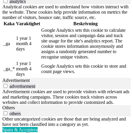
analytics
Analytical cookies are used to understand how visitors interact with
the website. These cookies help provide information on metrics the
number of visitors, bounce rate, traffic source, etc.
Kaka
Varaktighet
Beskrivning
Google Analytics sets this cookie to calculate
visitor, session and campaign data and track
1 year 1
site usage for the site's analytics report. The
_ga
month 4
cookie stores information anonymously and
days
assigns a randomly generated number to
recognise unique visitors.
1 year 1
Google Analytics sets this cookie to store and
_ga_*
month 4
count page views.
days
Advertisement
advertisement
Advertisement cookies are used to provide visitors with relevant ads
and marketing campaigns. These cookies track visitors across
websites and collect information to provide customized ads.
Others
others
Other uncategorized cookies are those that are being analyzed and
have not been classified into a category as yet.
Spara & Acceptera