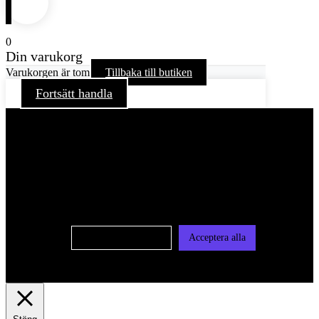
0
Din varukorg
Varukorgen är tom
Tillbaka till butiken
Fortsätt handla
För att ge dig en bättre upplevelse och service använder vi
oss av cookies på denna sajt. Cookies kan komma att
användas för personlig och icke personlig annonsering. Läs
vår integritetspolicy
Cookie-inställningar
Acceptera alla