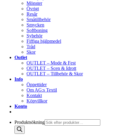
Mönster
Övrigt
Resår
Småtillbehör
Smycken
Softboning
Sybehör
Fiffiga hjälpmedel
Tråd
Skor
Outlet
OUTLET – Mode & Fest
OUTLET – Scen & Idrott
OUTLET – Tillbehör & Skor
Info
Öppettider
Om AG:s Textil
Kontakt
Köpvillkor
Konto
Produktsökning