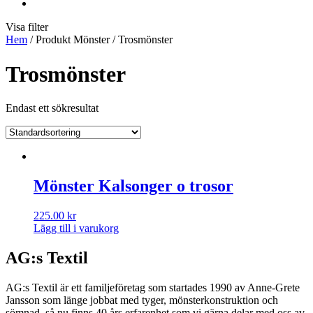
Visa filter
Hem
/ Produkt Mönster / Trosmönster
Trosmönster
Endast ett sökresultat
Mönster Kalsonger o trosor
225.00
kr
Lägg till i varukorg
AG:s Textil
AG:s Textil är ett familjeföretag som startades 1990 av Anne-Grete
Jansson som länge jobbat med tyger, mönsterkonstruktion och
sömnad, så nu finns 40 års erfarenhet som vi gärna delar med oss av