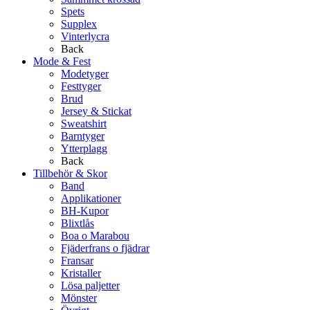
Spets
Supplex
Vinterlycra
Back
Mode & Fest
Modetyger
Festtyger
Brud
Jersey & Stickat
Sweatshirt
Barntyger
Ytterplagg
Back
Tillbehör & Skor
Band
Applikationer
BH-Kupor
Blixtlås
Boa o Marabou
Fjäderfrans o fjädrar
Fransar
Kristaller
Lösa paljetter
Mönster