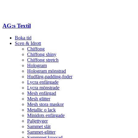
AG:s Textil
Boka tid
Scen & Idrott
Chiffong
Chiffong shiny
Chiffong stretch
Hologram
Hologram mönstrad
Hudfärg-padding-foder
Lycra enfärgade
Lycra mönstrade
Mesh enfärgad
Mesh glitter
Mesh stora maskor
Metallic o lack
Minidots enfärgade
Paljettyger
Sammet slät
Sammet-glitter
Sammmet krossad