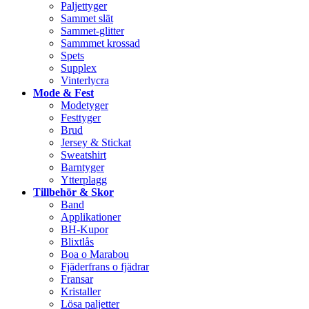
Paljettyger
Sammet slät
Sammet-glitter
Sammmet krossad
Spets
Supplex
Vinterlycra
Mode & Fest
Modetyger
Festtyger
Brud
Jersey & Stickat
Sweatshirt
Barntyger
Ytterplagg
Tillbehör & Skor
Band
Applikationer
BH-Kupor
Blixtlås
Boa o Marabou
Fjäderfrans o fjädrar
Fransar
Kristaller
Lösa paljetter