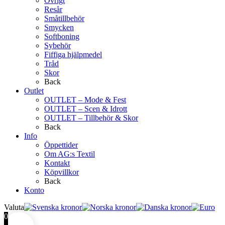
Övrigt
Resår
Småtillbehör
Smycken
Softboning
Sybehör
Fiffiga hjälpmedel
Tråd
Skor
Back
Outlet
OUTLET – Mode & Fest
OUTLET – Scen & Idrott
OUTLET – Tillbehör & Skor
Back
Info
Öppettider
Om AG:s Textil
Kontakt
Köpvillkor
Back
Konto
Valuta
0