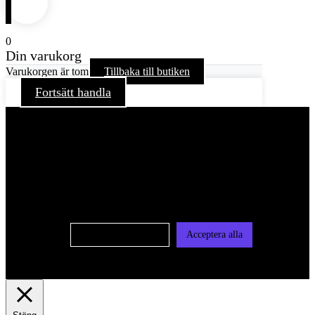
0
Din varukorg
Varukorgen är tom
Tillbaka till butiken
Fortsätt handla
För att ge dig en bättre upplevelse och service använder vi
oss av cookies på denna sajt. Cookies kan komma att
användas för personlig och icke personlig annonsering. Läs
vår integritetspolicy
Cookie-inställningar
Acceptera alla