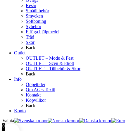
Övrigt
Resår
Småtillbehör
Smycken
Softboning
Sybehör
Fiffiga hjälpmedel
Tråd
Skor
Back
Outlet
OUTLET – Mode & Fest
OUTLET – Scen & Idrott
OUTLET – Tillbehör & Skor
Back
Info
Öppettider
Om AG:s Textil
Kontakt
Köpvillkor
Back
Konto
Valuta
0