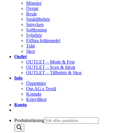
Mönster
Övrigt
Resår
Småtillbehör
Smycken
Softboning
Sybehör
Fiffiga hjälpmedel
Tråd
Skor
Outlet
OUTLET – Mode & Fest
OUTLET – Scen & Idrott
OUTLET – Tillbehör & Skor
Info
Öppettider
Om AG:s Textil
Kontakt
Köpvillkor
Konto
Produktsökning