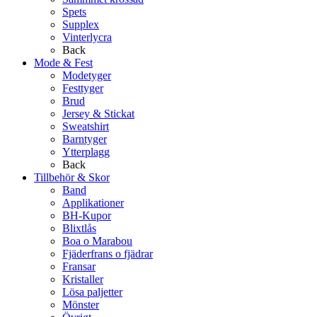
Spets
Supplex
Vinterlycra
Back
Mode & Fest
Modetyger
Festtyger
Brud
Jersey & Stickat
Sweatshirt
Barntyger
Ytterplagg
Back
Tillbehör & Skor
Band
Applikationer
BH-Kupor
Blixtlås
Boa o Marabou
Fjäderfrans o fjädrar
Fransar
Kristaller
Lösa paljetter
Mönster