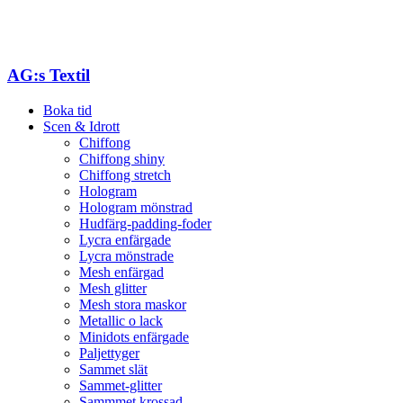
AG:s Textil
Boka tid
Scen & Idrott
Chiffong
Chiffong shiny
Chiffong stretch
Hologram
Hologram mönstrad
Hudfärg-padding-foder
Lycra enfärgade
Lycra mönstrade
Mesh enfärgad
Mesh glitter
Mesh stora maskor
Metallic o lack
Minidots enfärgade
Paljettyger
Sammet slät
Sammet-glitter
Sammmet krossad