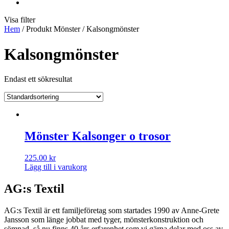
Visa filter
Hem
/ Produkt Mönster / Kalsongmönster
Kalsongmönster
Endast ett sökresultat
Mönster Kalsonger o trosor
225.00
kr
Lägg till i varukorg
AG:s Textil
AG:s Textil är ett familjeföretag som startades 1990 av Anne-Grete
Jansson som länge jobbat med tyger, mönsterkonstruktion och
sömnad, så nu finns 40 års erfarenhet som vi gärna delar med oss av