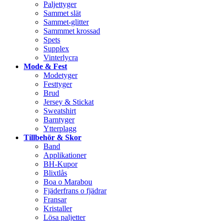
Paljettyger
Sammet slät
Sammet-glitter
Sammmet krossad
Spets
Supplex
Vinterlycra
Mode & Fest
Modetyger
Festtyger
Brud
Jersey & Stickat
Sweatshirt
Barntyger
Ytterplagg
Tillbehör & Skor
Band
Applikationer
BH-Kupor
Blixtlås
Boa o Marabou
Fjäderfrans o fjädrar
Fransar
Kristaller
Lösa paljetter