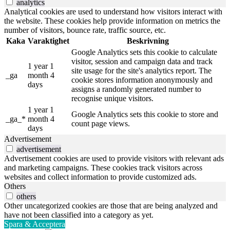
analytics
Analytical cookies are used to understand how visitors interact with
the website. These cookies help provide information on metrics the
number of visitors, bounce rate, traffic source, etc.
Kaka
Varaktighet
Beskrivning
Google Analytics sets this cookie to calculate
visitor, session and campaign data and track
1 year 1
site usage for the site's analytics report. The
_ga
month 4
cookie stores information anonymously and
days
assigns a randomly generated number to
recognise unique visitors.
1 year 1
Google Analytics sets this cookie to store and
_ga_*
month 4
count page views.
days
Advertisement
advertisement
Advertisement cookies are used to provide visitors with relevant ads
and marketing campaigns. These cookies track visitors across
websites and collect information to provide customized ads.
Others
others
Other uncategorized cookies are those that are being analyzed and
have not been classified into a category as yet.
Spara & Acceptera