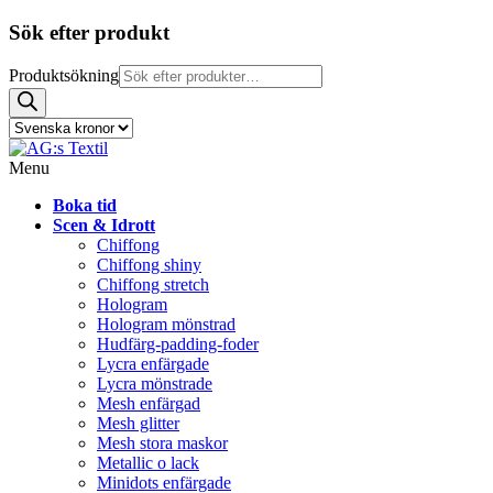
Sök efter produkt
Produktsökning
Menu
Boka tid
Scen & Idrott
Chiffong
Chiffong shiny
Chiffong stretch
Hologram
Hologram mönstrad
Hudfärg-padding-foder
Lycra enfärgade
Lycra mönstrade
Mesh enfärgad
Mesh glitter
Mesh stora maskor
Metallic o lack
Minidots enfärgade