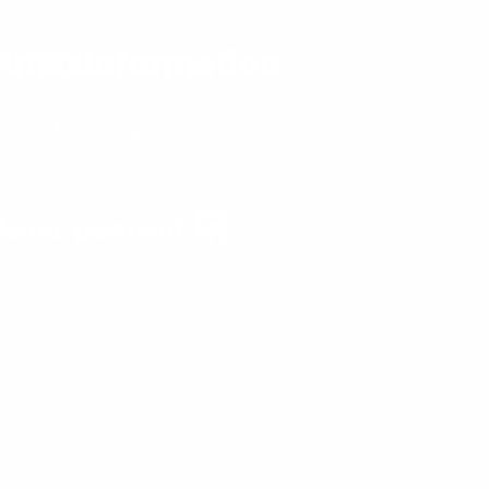
utiksinformation
 finns på: Ekedalsgatan 15, 534 34 VARA
älkommen!