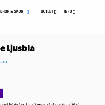
BEHÖR & SKOR
OUTLET
INFO
e Ljusblå
 Fest
gder! Vill du t.ex. köpa 2 meter, så ska du lägga 20 st i