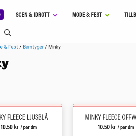
D
SCEN & IDROTT
MODE & FEST
TILL
e & Fest
/
Barntyger
/ Minky
ky
KY FLEECE LJUSBLÅ
MINKY FLEECE OFFW
10.50
kr
10.50
kr
/ per dm
/ per dm