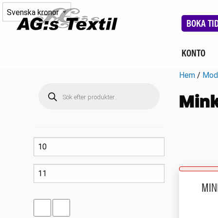
BOKA TI
KONTO
Hem
/
Mod
Produktsökning
Min
MIN