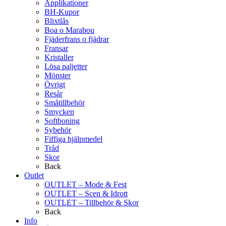
Applikationer
BH-Kupor
Blixtlås
Boa o Marabou
Fjäderfrans o fjädrar
Fransar
Kristaller
Lösa paljetter
Mönster
Övrigt
Resår
Småtillbehör
Smycken
Softboning
Sybehör
Fiffiga hjälpmedel
Tråd
Skor
Back
Outlet
OUTLET – Mode & Fest
OUTLET – Scen & Idrott
OUTLET – Tillbehör & Skor
Back
Info