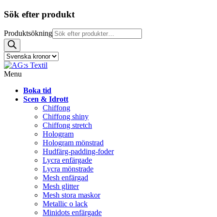
Sök efter produkt
Produktsökning
Menu
Boka tid
Scen & Idrott
Chiffong
Chiffong shiny
Chiffong stretch
Hologram
Hologram mönstrad
Hudfärg-padding-foder
Lycra enfärgade
Lycra mönstrade
Mesh enfärgad
Mesh glitter
Mesh stora maskor
Metallic o lack
Minidots enfärgade