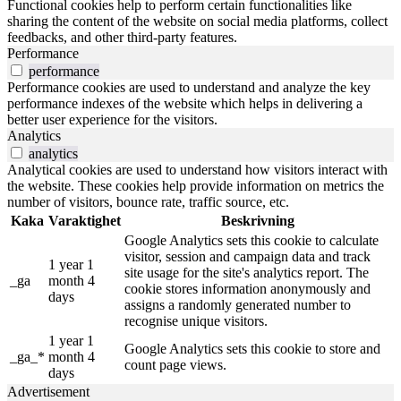
Functional cookies help to perform certain functionalities like
sharing the content of the website on social media platforms, collect
feedbacks, and other third-party features.
Performance
performance
Performance cookies are used to understand and analyze the key
performance indexes of the website which helps in delivering a
better user experience for the visitors.
Analytics
analytics
Analytical cookies are used to understand how visitors interact with
the website. These cookies help provide information on metrics the
number of visitors, bounce rate, traffic source, etc.
Kaka
Varaktighet
Beskrivning
Google Analytics sets this cookie to calculate
visitor, session and campaign data and track
1 year 1
site usage for the site's analytics report. The
_ga
month 4
cookie stores information anonymously and
days
assigns a randomly generated number to
recognise unique visitors.
1 year 1
Google Analytics sets this cookie to store and
_ga_*
month 4
count page views.
days
Advertisement