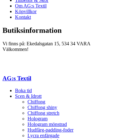
Tillbehör & Skor
Om AG:s Textil
Köpvillkor
Kontakt
Butiksinformation
Vi finns på: Ekedalsgatan 15, 534 34 VARA
Välkommen!
AG:s Textil
Boka tid
Scen & Idrott
Chiffong
Chiffong shiny
Chiffong stretch
Hologram
Hologram mönstrad
Hudfärg-padding-foder
Lycra enfärgade