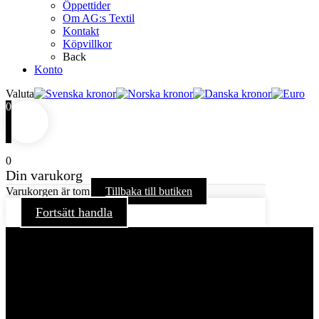
Öppettider
Om AG:s Textil
Kontakt
Köpvillkor
Back
Konto
Valuta
0
0
Din varukorg
Varukorgen är tom
Tillbaka till butiken
Fortsätt handla
För att ge dig en bättre upplevelse och service använder vi
oss av cookies på denna sajt. Cookies kan komma att
användas för personlig och icke personlig annonsering. Läs