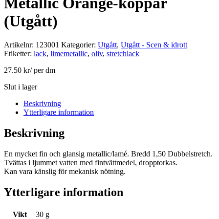
Metallic Orange-koppar
(Utgått)
Artikelnr:
123001
Kategorier:
Utgått
,
Utgått - Scen & idrott
Etiketter:
lack
,
limemetallic
,
oliv
,
stretchlack
27.50
kr
/ per dm
Slut i lager
Beskrivning
Ytterligare information
Beskrivning
En mycket fin och glansig metallic/lamé. Bredd 1,50 Dubbelstretch.
Tvättas i ljummet vatten med fintvättmedel, dropptorkas.
Kan vara känslig för mekanisk nötning.
Ytterligare information
Vikt
30 g