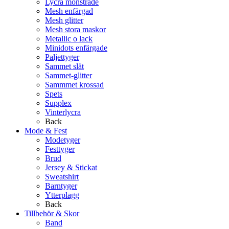
Lycra mönstrade
Mesh enfärgad
Mesh glitter
Mesh stora maskor
Metallic o lack
Minidots enfärgade
Paljettyger
Sammet slät
Sammet-glitter
Sammmet krossad
Spets
Supplex
Vinterlycra
Back
Mode & Fest
Modetyger
Festtyger
Brud
Jersey & Stickat
Sweatshirt
Barntyger
Ytterplagg
Back
Tillbehör & Skor
Band