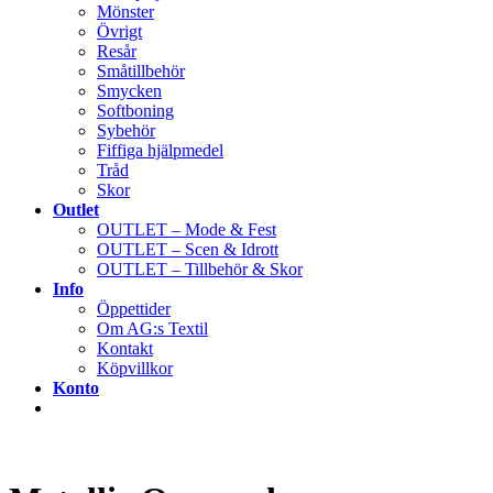
Mönster
Övrigt
Resår
Småtillbehör
Smycken
Softboning
Sybehör
Fiffiga hjälpmedel
Tråd
Skor
Outlet
OUTLET – Mode & Fest
OUTLET – Scen & Idrott
OUTLET – Tillbehör & Skor
Info
Öppettider
Om AG:s Textil
Kontakt
Köpvillkor
Konto