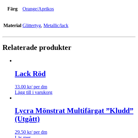
Färg
Orange/Aprikos
Material
Glittertyg
,
Metallic/lack
Relaterade produkter
Lack Röd
33.00
kr
/ per dm
Lägg till i varukorg
Lycra Mönstrat Multifärgat ”Kludd”
(Utgått)
29.50
kr
/ per dm
Läs mer