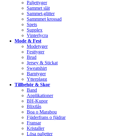
Paljettyger
Sammet slät
Sammet-glitter
Sammmet krossad
Spets
Supplex
Vinterlycra
Mode & Fest
Modetyger
Festtyger
Brud
Jersey & Stickat
Sweatshirt
Barntyger
Ytterplagg
Tillbehör & Skor
Band
Applikationer
BH-Kupor
Blixtlås
Boa o Marabou
Fjäderfrans o fjädrar
Fransar
Kristaller
Lösa paljetter