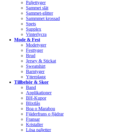
Paljettyger
Sammet slät
Sammet-glitter
Sammmet krossad
Spets
Supplex
Vinterlycra
Mode & Fest
Modetyger
Festtyger
Brud
Jersey & Stickat
Sweatshirt
Barntyger
Ytterplagg
Tillbehör & Skor
Band
Applikationer
BH-Kupor
Blixtlås
Boa o Marabou
Fjäderfrans o fjädrar
Fransar
Kristaller
Lösa paljetter