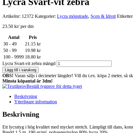
Lycra Svart-vit zebra
Artikelnr:
12372
Kategorier:
Lycra mönstrade
,
Scen & Idrott
Etikette
23.50
kr
/ per dm
Antal
Pris
30 - 49
21.15
kr
50 - 99
19.98
kr
100 - 9999
18.80
kr
Lycra Svart-vit zebra mängd
Lägg till i varukorg
OBS!
Varan säljs i decimeter längder! Vill du t.ex. köpa 2 meter, så s
Minsta köpantal är 3dm!
Beställ tygprov för detta tyget
Beskrivning
Ytterligare information
Beskrivning
Ett lycratyg i hög kvalitet med mycket stretch. Lämpligt till dans, ko
Bredd 1,5 m, 190 gr/m² polyester/nylon 80% lycra 20%