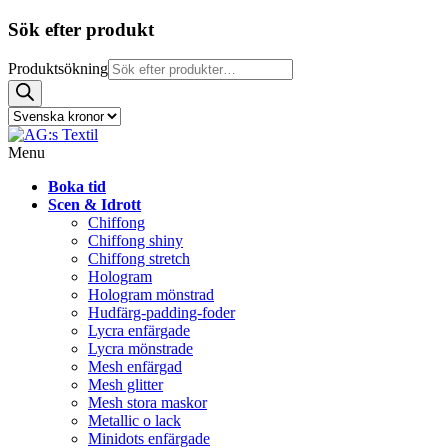
Sök efter produkt
Produktsökning
Menu
Boka tid
Scen & Idrott
Chiffong
Chiffong shiny
Chiffong stretch
Hologram
Hologram mönstrad
Hudfärg-padding-foder
Lycra enfärgade
Lycra mönstrade
Mesh enfärgad
Mesh glitter
Mesh stora maskor
Metallic o lack
Minidots enfärgade