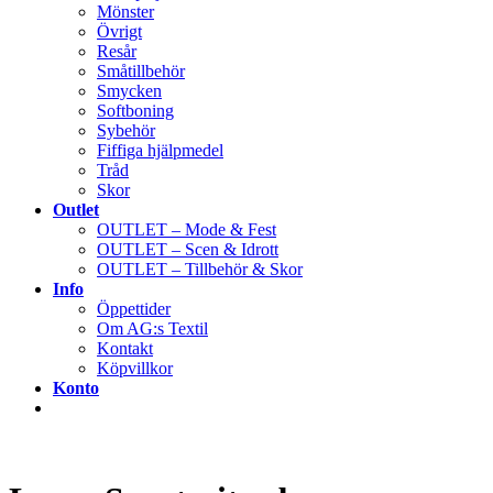
Mönster
Övrigt
Resår
Småtillbehör
Smycken
Softboning
Sybehör
Fiffiga hjälpmedel
Tråd
Skor
Outlet
OUTLET – Mode & Fest
OUTLET – Scen & Idrott
OUTLET – Tillbehör & Skor
Info
Öppettider
Om AG:s Textil
Kontakt
Köpvillkor
Konto