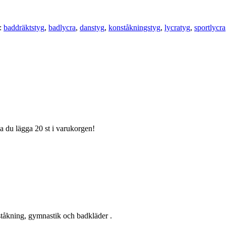
r:
baddräktstyg
,
badlycra
,
danstyg
,
konståkningstyg
,
lycratyg
,
sportlycra
ka du lägga 20 st i varukorgen!
nståkning, gymnastik och badkläder .