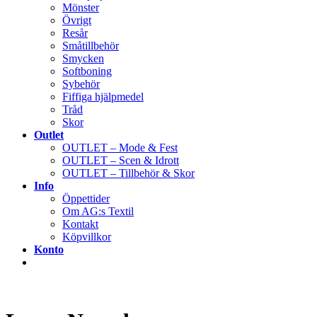
Mönster
Övrigt
Resår
Småtillbehör
Smycken
Softboning
Sybehör
Fiffiga hjälpmedel
Tråd
Skor
Outlet
OUTLET – Mode & Fest
OUTLET – Scen & Idrott
OUTLET – Tillbehör & Skor
Info
Öppettider
Om AG:s Textil
Kontakt
Köpvillkor
Konto