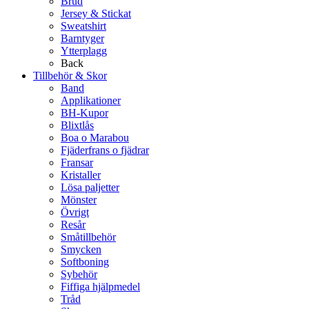
Brud
Jersey & Stickat
Sweatshirt
Barntyger
Ytterplagg
Back
Tillbehör & Skor
Band
Applikationer
BH-Kupor
Blixtlås
Boa o Marabou
Fjäderfrans o fjädrar
Fransar
Kristaller
Lösa paljetter
Mönster
Övrigt
Resår
Småtillbehör
Smycken
Softboning
Sybehör
Fiffiga hjälpmedel
Tråd