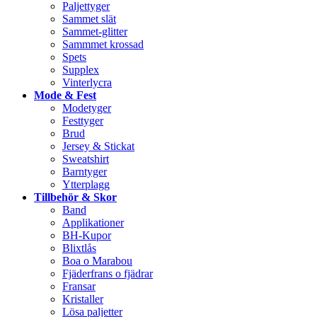
Paljettyger
Sammet slät
Sammet-glitter
Sammmet krossad
Spets
Supplex
Vinterlycra
Mode & Fest
Modetyger
Festtyger
Brud
Jersey & Stickat
Sweatshirt
Barntyger
Ytterplagg
Tillbehör & Skor
Band
Applikationer
BH-Kupor
Blixtlås
Boa o Marabou
Fjäderfrans o fjädrar
Fransar
Kristaller
Lösa paljetter