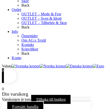
Skor
Back
Outlet
OUTLET – Mode & Fest
OUTLET – Scen & Idrott
OUTLET – Tillbehör & Skor
Back
Info
Öppettider
Om AG:s Textil
Kontakt
Köpvillkor
Back
Konto
Valuta
0
0
Din varukorg
Varukorgen är tom
Tillbaka till butiken
Fortsätt handla