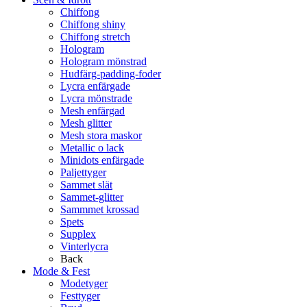
Chiffong
Chiffong shiny
Chiffong stretch
Hologram
Hologram mönstrad
Hudfärg-padding-foder
Lycra enfärgade
Lycra mönstrade
Mesh enfärgad
Mesh glitter
Mesh stora maskor
Metallic o lack
Minidots enfärgade
Paljettyger
Sammet slät
Sammet-glitter
Sammmet krossad
Spets
Supplex
Vinterlycra
Back
Mode & Fest
Modetyger
Festtyger