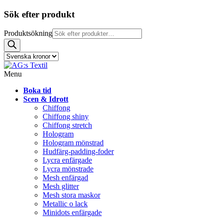
Sök efter produkt
Produktsökning
Menu
Boka tid
Scen & Idrott
Chiffong
Chiffong shiny
Chiffong stretch
Hologram
Hologram mönstrad
Hudfärg-padding-foder
Lycra enfärgade
Lycra mönstrade
Mesh enfärgad
Mesh glitter
Mesh stora maskor
Metallic o lack
Minidots enfärgade