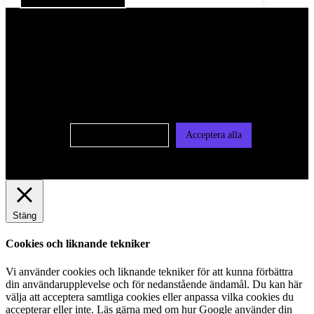
För att ge dig en bättre upplevelse och service använder vi
oss av cookies på denna sajt. Cookies kan komma att
användas för personlig och icke personlig annonsering. Läs
vår integritetspolicy
Cookie-inställningar
Acceptera alla
Stäng
Cookies och liknande tekniker
Vi använder cookies och liknande tekniker för att kunna förbättra
din användarupplevelse och för nedanstående ändamål. Du kan här
välja att acceptera samtliga cookies eller anpassa vilka cookies du
accepterar eller inte. Läs gärna med om hur Google använder din