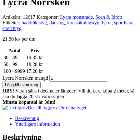
Lycra Norrsken
Artikelnr:
12617
Kategorier:
Lycra mönstrade
,
Scen & Idrott
Etiketter:
baddräktstyg
,
danstyg
,
konståkningstyg
,
lycra
,
sportlycra
,
stretchtyg
21.50
kr
/ per dm
Antal
Pris
30 - 49
19.35
kr
50 - 99
18.28
kr
100 - 9999
17.20
kr
Lycra Norrsken mängd
Lägg till i varukorg
OBS!
Varan säljs i decimeter längder! Vill du t.ex. köpa 2 meter, så
ska du lägga 20 st i varukorgen!
Minsta köpantal är 3dm!
Beställ tygprov för detta tyget
Beskrivning
Ytterligare information
Beskrivning