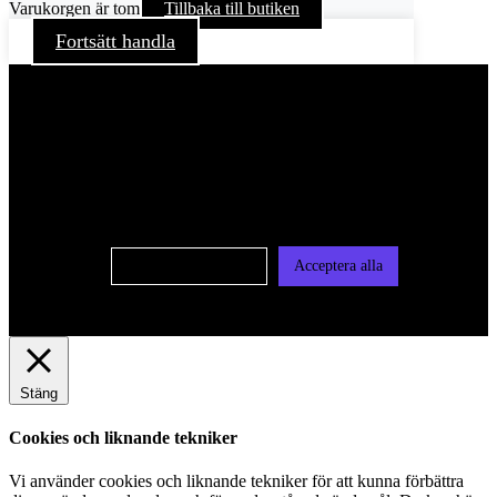
Varukorgen är tom
Tillbaka till butiken
Fortsätt handla
För att ge dig en bättre upplevelse och service använder vi
oss av cookies på denna sajt. Cookies kan komma att
användas för personlig och icke personlig annonsering. Läs
vår integritetspolicy
Cookie-inställningar
Acceptera alla
Stäng
Cookies och liknande tekniker
Vi använder cookies och liknande tekniker för att kunna förbättra