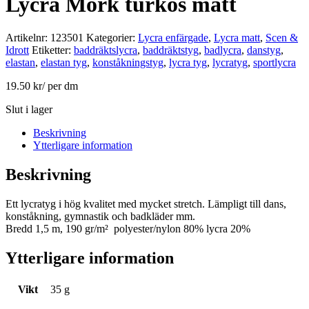
Lycra Mörk turkos matt
Artikelnr:
123501
Kategorier:
Lycra enfärgade
,
Lycra matt
,
Scen &
Idrott
Etiketter:
baddräktslycra
,
baddräktstyg
,
badlycra
,
danstyg
,
elastan
,
elastan tyg
,
konståkningstyg
,
lycra tyg
,
lycratyg
,
sportlycra
19.50
kr
/ per dm
Slut i lager
Beskrivning
Ytterligare information
Beskrivning
Ett lycratyg i hög kvalitet med mycket stretch. Lämpligt till dans,
konståkning, gymnastik och badkläder mm.
Bredd 1,5 m, 190 gr/m² polyester/nylon 80% lycra 20%
Ytterligare information
Vikt
35 g