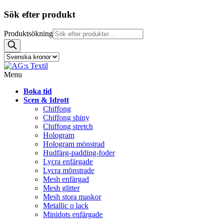
Sök efter produkt
Produktsökning
Menu
Boka tid
Scen & Idrott
Chiffong
Chiffong shiny
Chiffong stretch
Hologram
Hologram mönstrad
Hudfärg-padding-foder
Lycra enfärgade
Lycra mönstrade
Mesh enfärgad
Mesh glitter
Mesh stora maskor
Metallic o lack
Minidots enfärgade