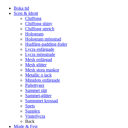
Boka tid
Scen & Idrott
Chiffong
Chiffong shiny
Chiffong stretch
Hologram
Hologram mönstrad
Hudfärg-padding-foder
Lycra enfärgade
Lycra mönstrade
Mesh enfärgad
Mesh glitter
Mesh stora maskor
Metallic o lack
Minidots enfärgade
Paljettyger
Sammet slät
Sammet-glitter
Sammmet krossad
Spets
Supplex
Vinterlycra
Back
Mode & Fest