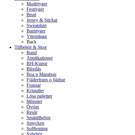
Modetyger
Festtyger
Brud
Jersey & Stickat
Sweatshirt
Barntyger
Ytterplagg
Back
Tillbehör & Skor
Band
Applikationer
BH-Kupor
Blixtlås
Boa o Marabou
Fjäderfrans o fjädrar
Fransar
Kristaller
Lösa paljetter
Mönster
Övrigt
Resår
Småtillbehör
Smycken
Softboning
Sybehör