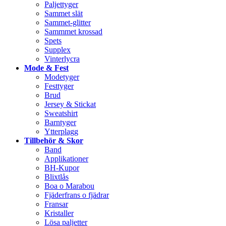
Paljettyger
Sammet slät
Sammet-glitter
Sammmet krossad
Spets
Supplex
Vinterlycra
Mode & Fest
Modetyger
Festtyger
Brud
Jersey & Stickat
Sweatshirt
Barntyger
Ytterplagg
Tillbehör & Skor
Band
Applikationer
BH-Kupor
Blixtlås
Boa o Marabou
Fjäderfrans o fjädrar
Fransar
Kristaller
Lösa paljetter