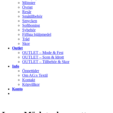
Mönster
Övrigt
Resår
Småtillbehör
Smycken
Softboning
Sybehör
Fiffiga hjälpmedel
Tråd
Skor
Outlet
OUTLET – Mode & Fest
OUTLET – Scen & Idrott
OUTLET – Tillbehör & Skor
Info
Öppettider
Om AG:s Textil
Kontakt
Köpvillkor
Konto