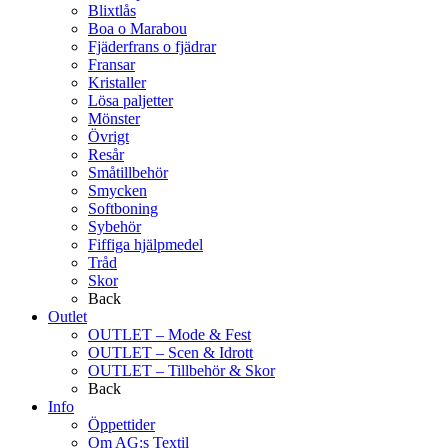
Blixtlås
Boa o Marabou
Fjäderfrans o fjädrar
Fransar
Kristaller
Lösa paljetter
Mönster
Övrigt
Resår
Småtillbehör
Smycken
Softboning
Sybehör
Fiffiga hjälpmedel
Tråd
Skor
Back
Outlet
OUTLET – Mode & Fest
OUTLET – Scen & Idrott
OUTLET – Tillbehör & Skor
Back
Info
Öppettider
Om AG:s Textil