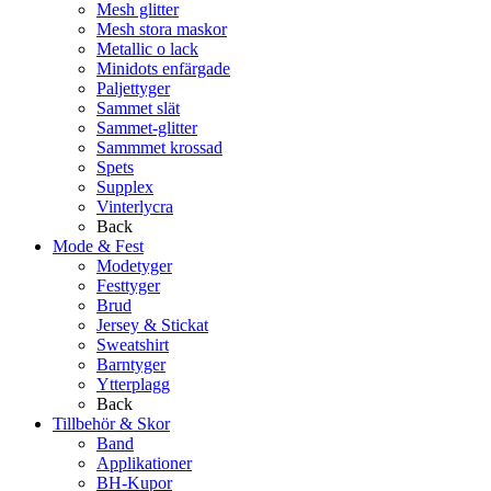
Mesh glitter
Mesh stora maskor
Metallic o lack
Minidots enfärgade
Paljettyger
Sammet slät
Sammet-glitter
Sammmet krossad
Spets
Supplex
Vinterlycra
Back
Mode & Fest
Modetyger
Festtyger
Brud
Jersey & Stickat
Sweatshirt
Barntyger
Ytterplagg
Back
Tillbehör & Skor
Band
Applikationer
BH-Kupor