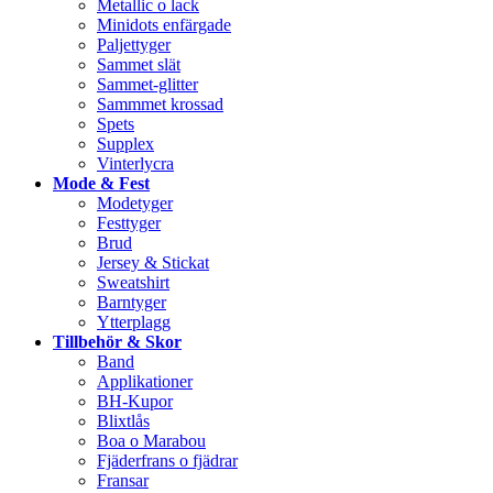
Metallic o lack
Minidots enfärgade
Paljettyger
Sammet slät
Sammet-glitter
Sammmet krossad
Spets
Supplex
Vinterlycra
Mode & Fest
Modetyger
Festtyger
Brud
Jersey & Stickat
Sweatshirt
Barntyger
Ytterplagg
Tillbehör & Skor
Band
Applikationer
BH-Kupor
Blixtlås
Boa o Marabou
Fjäderfrans o fjädrar
Fransar