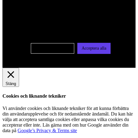
För att ge dig en bättre upplevelse och service använder vi
oss av cookies på denna sajt. Cookies kan komma att
användas för personlig och icke personlig annonsering. Läs
vår integritetspolicy
Cookie-inställningar
Acceptera alla
Stäng
Cookies och liknande tekniker
Vi använder cookies och liknande tekniker för att kunna förbättra
din användarupplevelse och för nedanstående ändamål. Du kan här
välja att acceptera samtliga cookies eller anpassa vilka cookies du
accepterar eller inte. Läs gärna med om hur Google använder din
data på
Google’s Privacy & Terms site