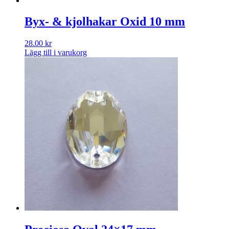
Byx- & kjolhakar Oxid 10 mm
28.00
kr
Lägg till i varukorg