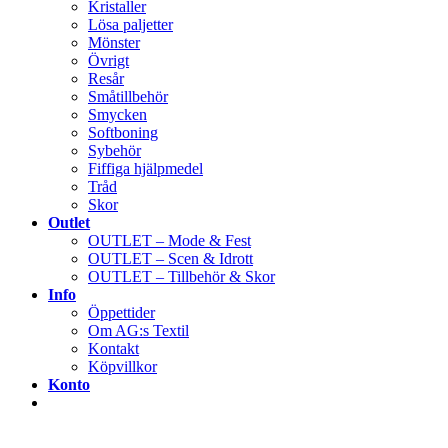
Kristaller
Lösa paljetter
Mönster
Övrigt
Resår
Småtillbehör
Smycken
Softboning
Sybehör
Fiffiga hjälpmedel
Tråd
Skor
Outlet
OUTLET – Mode & Fest
OUTLET – Scen & Idrott
OUTLET – Tillbehör & Skor
Info
Öppettider
Om AG:s Textil
Kontakt
Köpvillkor
Konto