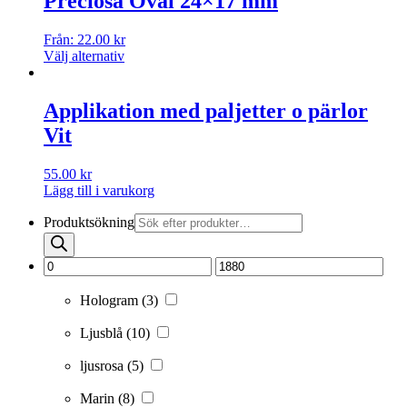
Preciosa Oval 24×17 mm
Från:
22.00
kr
Välj alternativ
Applikation med paljetter o pärlor
Vit
55.00
kr
Lägg till i varukorg
Produktsökning
Hologram
(3)
Ljusblå
(10)
ljusrosa
(5)
Marin
(8)