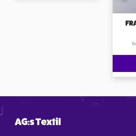
FR
Fr
AG:s Textil