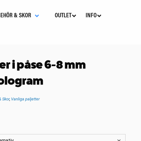
BEHÖR & SKOR
OUTLET
INFO
ter i påse 6-8 mm
ologram
& Skor
,
Vanliga paljetter