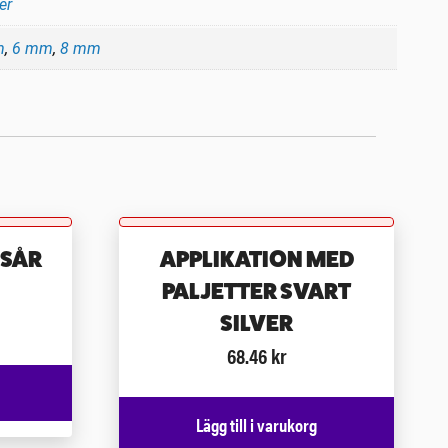
er
m
,
6 mm
,
8 mm
ESÅR
APPLIKATION MED
PALJETTER SVART
SILVER
68.46
kr
Lägg till i varukorg