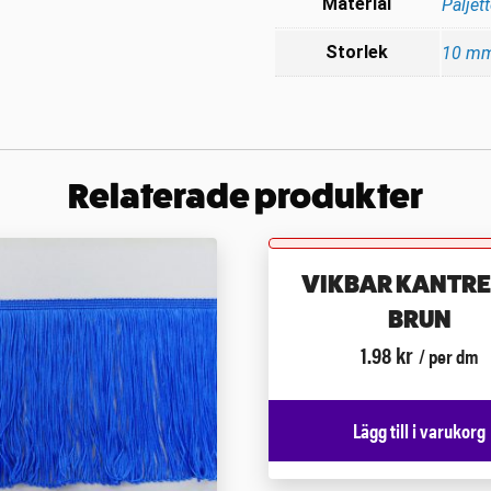
Material
Paljett
Storlek
10 m
Relaterade produkter
VIKBAR KANTR
BRUN
1.98
kr
/ per dm
Lägg till i varukorg