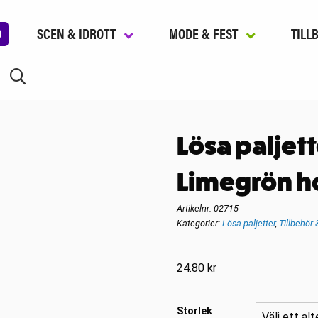
D
SCEN & IDROTT
MODE & FEST
TILL
Lösa paljet
Limegrön h
Artikelnr:
02715
Kategorier:
Lösa paljetter
,
Tillbehör 
24.80
kr
Storlek