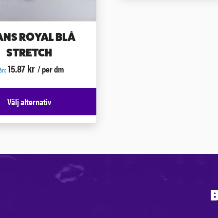
ANS ROYAL BLÅ
STRETCH
15.87
kr
/ per dm
ån:
Välj alternativ
B