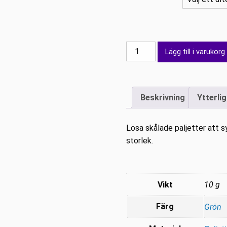
Lösa
Lägg till i varukorg
paljetter
i
påse
Beskrivning
Ytterli
6-
8
mm
Lösa skålade paljetter att 
Limegrön
storlek.
hologram
mängd
Vikt
10 g
Färg
Grön