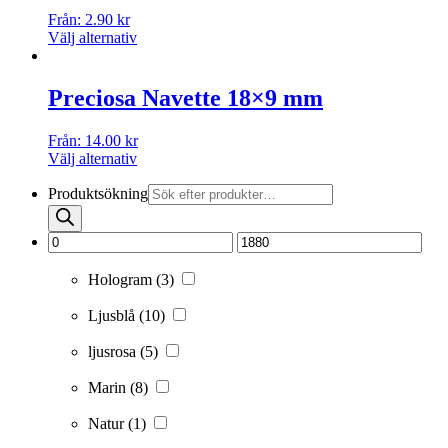
Från:
2.90
kr
Välj alternativ
Preciosa Navette 18×9 mm
Från:
14.00
kr
Välj alternativ
Produktsökning
Hologram
(3)
Ljusblå
(10)
ljusrosa
(5)
Marin
(8)
Natur
(1)