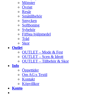
Mönster
Övrigt
Resår
Småtillbehör
Smycken
Softboning
Sybehör
Fiffiga hjälpmedel
Tråd
Skor
Outlet
OUTLET – Mode & Fest
OUTLET – Scen & Idrott
OUTLET – Tillbehör & Skor
Info
Öppettider
Om AG:s Textil
Kontakt
Köpvillkor
Konto