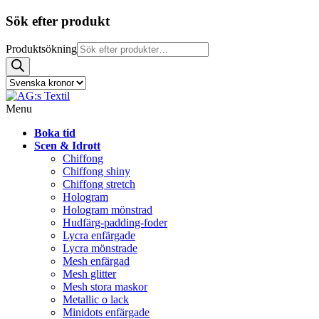
Sök efter produkt
Produktsökning
Menu
Boka tid
Scen & Idrott
Chiffong
Chiffong shiny
Chiffong stretch
Hologram
Hologram mönstrad
Hudfärg-padding-foder
Lycra enfärgade
Lycra mönstrade
Mesh enfärgad
Mesh glitter
Mesh stora maskor
Metallic o lack
Minidots enfärgade