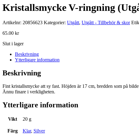
Kristallsmycke V-ringning (Utgå
Artikelnr:
20856623
Kategorier:
Utgått
,
Utgått - Tillbehör & skor
Etik
65.00
kr
Slut i lager
Beskrivning
Ytterligare information
Beskrivning
Fint kristallsmycke att sy fast. Höjden är 17 cm, bredden som på bilde
Ännu finare i verkligheten.
Ytterligare information
Vikt
20 g
Färg
Klar
,
Silver