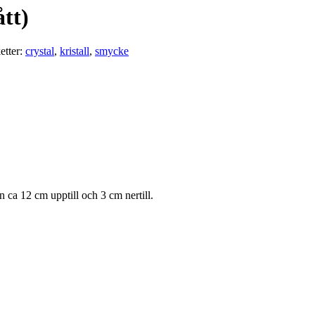
tt)
etter:
crystal
,
kristall
,
smycke
n ca 12 cm upptill och 3 cm nertill.