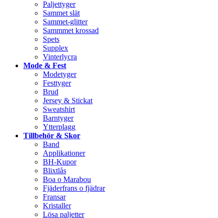
Paljettyger
Sammet slät
Sammet-glitter
Sammmet krossad
Spets
Supplex
Vinterlycra
Mode & Fest
Modetyger
Festtyger
Brud
Jersey & Stickat
Sweatshirt
Barntyger
Ytterplagg
Tillbehör & Skor
Band
Applikationer
BH-Kupor
Blixtlås
Boa o Marabou
Fjäderfrans o fjädrar
Fransar
Kristaller
Lösa paljetter