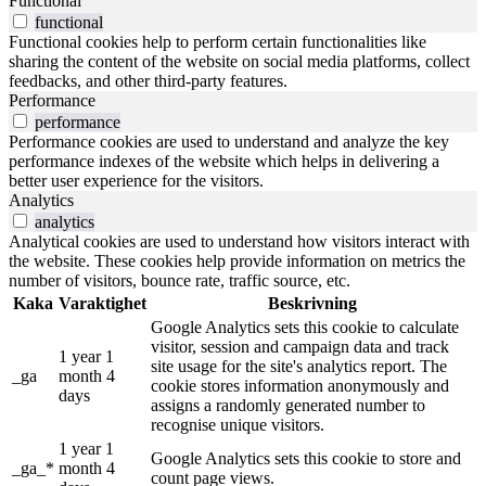
Functional
functional
Functional cookies help to perform certain functionalities like
sharing the content of the website on social media platforms, collect
feedbacks, and other third-party features.
Performance
performance
Performance cookies are used to understand and analyze the key
performance indexes of the website which helps in delivering a
better user experience for the visitors.
Analytics
analytics
Analytical cookies are used to understand how visitors interact with
the website. These cookies help provide information on metrics the
number of visitors, bounce rate, traffic source, etc.
Kaka
Varaktighet
Beskrivning
Google Analytics sets this cookie to calculate
visitor, session and campaign data and track
1 year 1
site usage for the site's analytics report. The
_ga
month 4
cookie stores information anonymously and
days
assigns a randomly generated number to
recognise unique visitors.
1 year 1
Google Analytics sets this cookie to store and
_ga_*
month 4
count page views.