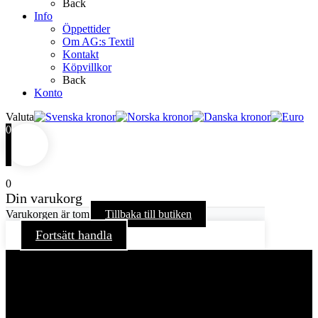
Back
Info
Öppettider
Om AG:s Textil
Kontakt
Köpvillkor
Back
Konto
Valuta
0
0
Din varukorg
Varukorgen är tom
Tillbaka till butiken
Fortsätt handla
För att ge dig en bättre upplevelse och service använder vi
oss av cookies på denna sajt. Cookies kan komma att