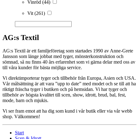
Vinröd
(44)
Vit
(261)
AG:s Textil
AG:s Textil är ett familjeföretag som startades 1990 av Anne-Grete
Jansson som länge jobbat med tyger, mönsterkonstruktion och
sömnad, så nu finns 40 års erfarenhet som vi gärna delar med oss av
till våra kunder för bästa möjliga service.
Vi direktimporterar tyger och tillbehör från Europa, Asien och USA.
Vår målsättning är att vara ”upp to date” med modet och se till att ha
riktigt fräscha tyger i butiken och på hemsidan. Vi har tyger och
tillbehör av högsta kvalitet till scen, show, idrott, brud, bal, fest,
mode, barn och mjukis.
Vi ser fram emot att ha dig som kund i vår butik eller via vår webb
shop. Välkommen!
Start
Scen & Idrott