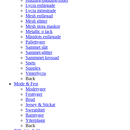
Hudfärg-padding-foder
Lycra enfärgade
Lycra mönstrade
Mesh enfärgad
Mesh glitter
Mesh stora maskor
Metallic o lack
Minidots enfärgade
Paljettyger
Sammet slät
Sammet-glitter
Sammmet krossad
Spets
Supplex
Vinterlycra
Back
Mode & Fest
Modetyger
Festtyger
Brud
Jersey & Stickat
Sweatshirt
Barntyger
Ytterplagg
Back