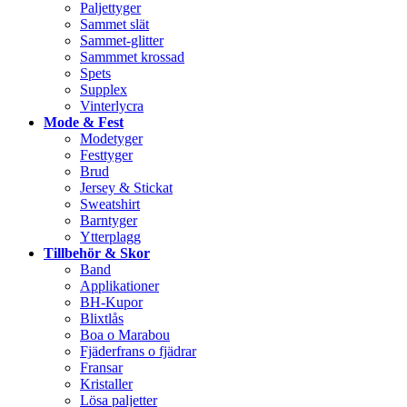
Paljettyger
Sammet slät
Sammet-glitter
Sammmet krossad
Spets
Supplex
Vinterlycra
Mode & Fest
Modetyger
Festtyger
Brud
Jersey & Stickat
Sweatshirt
Barntyger
Ytterplagg
Tillbehör & Skor
Band
Applikationer
BH-Kupor
Blixtlås
Boa o Marabou
Fjäderfrans o fjädrar
Fransar
Kristaller
Lösa paljetter