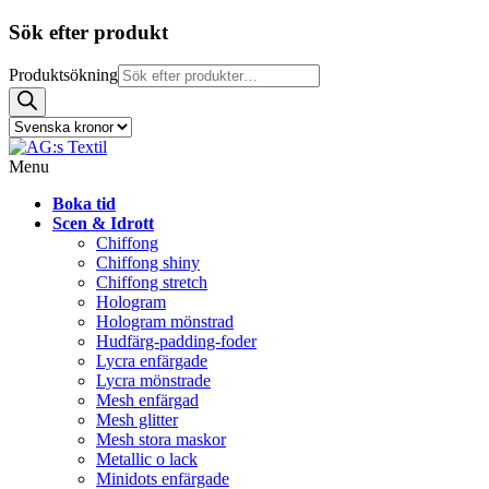
Sök efter produkt
Produktsökning
Menu
Boka tid
Scen & Idrott
Chiffong
Chiffong shiny
Chiffong stretch
Hologram
Hologram mönstrad
Hudfärg-padding-foder
Lycra enfärgade
Lycra mönstrade
Mesh enfärgad
Mesh glitter
Mesh stora maskor
Metallic o lack
Minidots enfärgade