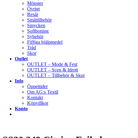
Mönster
Övrigt
Resår
Småtillbehör
Smycken
Softboning
Sybehör
Fiffiga hjälpmedel
Tråd
Skor
Outlet
OUTLET – Mode & Fest
OUTLET – Scen & Idrott
OUTLET – Tillbehör & Skor
Info
Öppettider
Om AG:s Textil
Kontakt
Köpvillkor
Konto