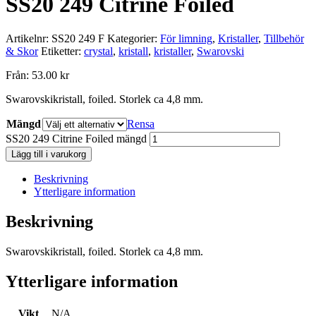
SS20 249 Citrine Foiled
Artikelnr:
SS20 249 F
Kategorier:
För limning
,
Kristaller
,
Tillbehör
& Skor
Etiketter:
crystal
,
kristall
,
kristaller
,
Swarovski
Från:
53.00
kr
Swarovskikristall, foiled. Storlek ca 4,8 mm.
Mängd
Rensa
SS20 249 Citrine Foiled mängd
Lägg till i varukorg
Beskrivning
Ytterligare information
Beskrivning
Swarovskikristall, foiled. Storlek ca 4,8 mm.
Ytterligare information
Vikt
N/A