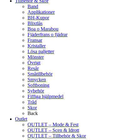
Tillbehör & Skor
Band
Applikationer
BH-Kupor
Blixtlås
Boa o Marabou
Fjäderfrans o fjädrar
Fransar
Kristaller
Lösa paljetter
Mönster
Övrigt
Resår
Småtillbehör
Smycken
Softboning
Sybehör
Fiffiga hjälpmedel
Tråd
Skor
Back
Outlet
OUTLET – Mode & Fest
OUTLET – Scen & Idrott
OUTLET – Tillbehör & Skor