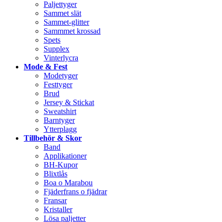
Paljettyger
Sammet slät
Sammet-glitter
Sammmet krossad
Spets
Supplex
Vinterlycra
Mode & Fest
Modetyger
Festtyger
Brud
Jersey & Stickat
Sweatshirt
Barntyger
Ytterplagg
Tillbehör & Skor
Band
Applikationer
BH-Kupor
Blixtlås
Boa o Marabou
Fjäderfrans o fjädrar
Fransar
Kristaller
Lösa paljetter