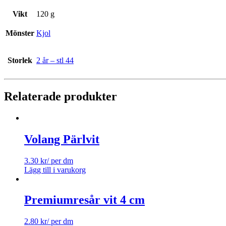
Vikt
120 g
Mönster
Kjol
Storlek
2 år – stl 44
Relaterade produkter
Volang Pärlvit
3.30
kr
/ per dm
Lägg till i varukorg
Premiumresår vit 4 cm
2.80
kr
/ per dm