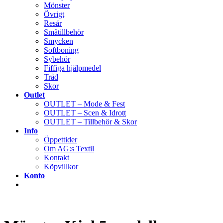
Mönster
Övrigt
Resår
Småtillbehör
Smycken
Softboning
Sybehör
Fiffiga hjälpmedel
Tråd
Skor
Outlet
OUTLET – Mode & Fest
OUTLET – Scen & Idrott
OUTLET – Tillbehör & Skor
Info
Öppettider
Om AG:s Textil
Kontakt
Köpvillkor
Konto