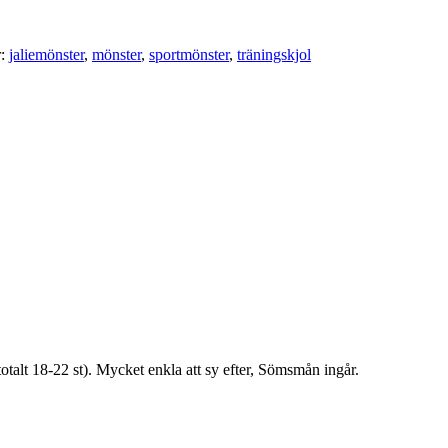
r:
jaliemönster
,
mönster
,
sportmönster
,
träningskjol
totalt 18-22 st). Mycket enkla att sy efter, Sömsmån ingår.