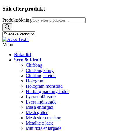
Sök efter produkt
Produktsökning
Menu
Boka tid
Scen & Idrott
Chiffong
Chiffong shiny
Chiffong stretch
Hologram
Hologram mönstrad
Hudfärg-padding-foder
Lycra enfärgade
Lycra mönstrade
Mesh enfärgad
Mesh glitter
Mesh stora maskor
Metallic o lack
Minidots enfärgade