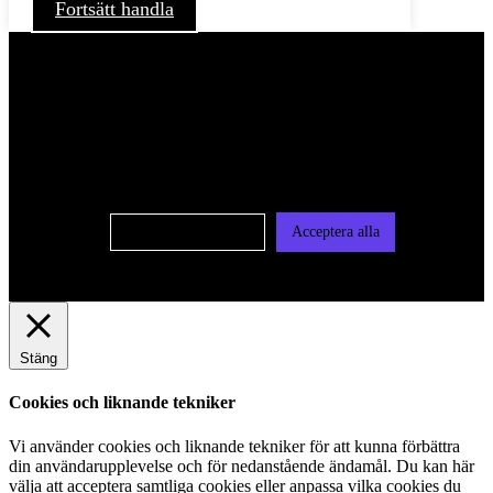
Fortsätt handla
För att ge dig en bättre upplevelse och service använder vi
oss av cookies på denna sajt. Cookies kan komma att
användas för personlig och icke personlig annonsering. Läs
vår integritetspolicy
Cookie-inställningar
Acceptera alla
Stäng
Cookies och liknande tekniker
Vi använder cookies och liknande tekniker för att kunna förbättra
din användarupplevelse och för nedanstående ändamål. Du kan här
välja att acceptera samtliga cookies eller anpassa vilka cookies du