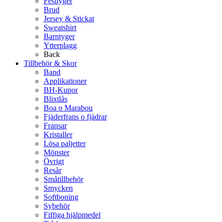
Festtyger
Brud
Jersey & Stickat
Sweatshirt
Barntyger
Ytterplagg
Back
Tillbehör & Skor
Band
Applikationer
BH-Kupor
Blixtlås
Boa o Marabou
Fjäderfrans o fjädrar
Fransar
Kristaller
Lösa paljetter
Mönster
Övrigt
Resår
Småtillbehör
Smycken
Softboning
Sybehör
Fiffiga hjälpmedel