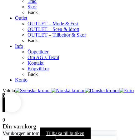
Tråd
Skor
Back
Outlet
OUTLET – Mode & Fest
OUTLET – Scen & Idrott
OUTLET – Tillbehör & Skor
Back
Info
Öppettider
Om AG:s Textil
Kontakt
Köpvillkor
Back
Konto
Valuta
0
0
Din varukorg
Varukorgen är tom
Tillbaka till butiken