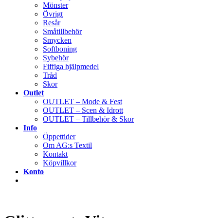
Mönster
Övrigt
Resår
Småtillbehör
Smycken
Softboning
Sybehör
Fiffiga hjälpmedel
Tråd
Skor
Outlet
OUTLET – Mode & Fest
OUTLET – Scen & Idrott
OUTLET – Tillbehör & Skor
Info
Öppettider
Om AG:s Textil
Kontakt
Köpvillkor
Konto