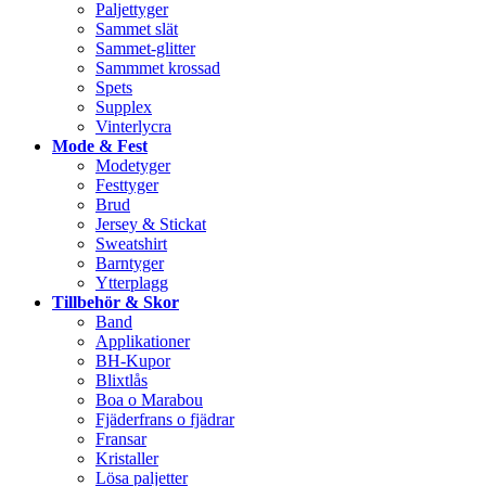
Paljettyger
Sammet slät
Sammet-glitter
Sammmet krossad
Spets
Supplex
Vinterlycra
Mode & Fest
Modetyger
Festtyger
Brud
Jersey & Stickat
Sweatshirt
Barntyger
Ytterplagg
Tillbehör & Skor
Band
Applikationer
BH-Kupor
Blixtlås
Boa o Marabou
Fjäderfrans o fjädrar
Fransar
Kristaller
Lösa paljetter