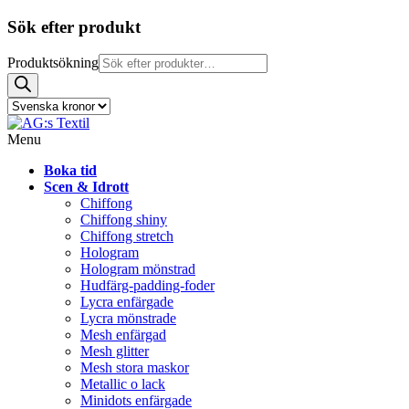
Sök efter produkt
Produktsökning
Menu
Boka tid
Scen & Idrott
Chiffong
Chiffong shiny
Chiffong stretch
Hologram
Hologram mönstrad
Hudfärg-padding-foder
Lycra enfärgade
Lycra mönstrade
Mesh enfärgad
Mesh glitter
Mesh stora maskor
Metallic o lack
Minidots enfärgade