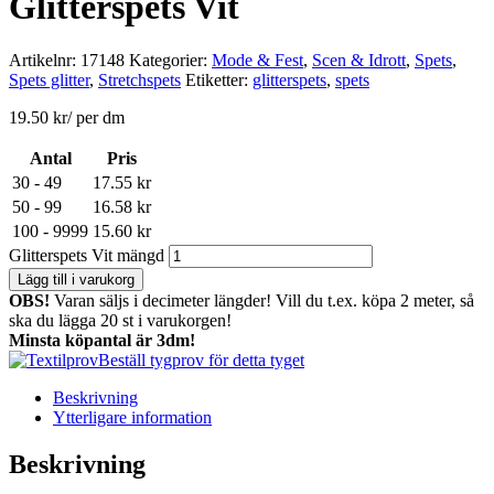
Glitterspets Vit
Artikelnr:
17148
Kategorier:
Mode & Fest
,
Scen & Idrott
,
Spets
,
Spets glitter
,
Stretchspets
Etiketter:
glitterspets
,
spets
19.50
kr
/ per dm
Antal
Pris
30 - 49
17.55
kr
50 - 99
16.58
kr
100 - 9999
15.60
kr
Glitterspets Vit mängd
Lägg till i varukorg
OBS!
Varan säljs i decimeter längder! Vill du t.ex. köpa 2 meter, så
ska du lägga 20 st i varukorgen!
Minsta köpantal är 3dm!
Beställ tygprov för detta tyget
Beskrivning
Ytterligare information
Beskrivning