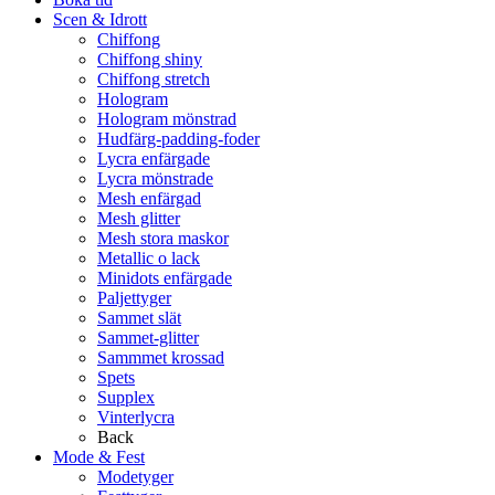
Scen & Idrott
Chiffong
Chiffong shiny
Chiffong stretch
Hologram
Hologram mönstrad
Hudfärg-padding-foder
Lycra enfärgade
Lycra mönstrade
Mesh enfärgad
Mesh glitter
Mesh stora maskor
Metallic o lack
Minidots enfärgade
Paljettyger
Sammet slät
Sammet-glitter
Sammmet krossad
Spets
Supplex
Vinterlycra
Back
Mode & Fest
Modetyger