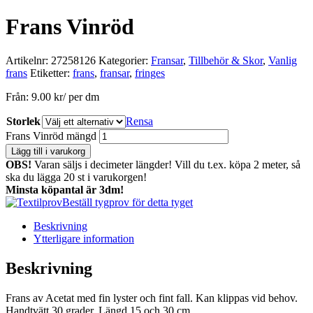
Frans Vinröd
Artikelnr:
27258126
Kategorier:
Fransar
,
Tillbehör & Skor
,
Vanlig
frans
Etiketter:
frans
,
fransar
,
fringes
Från:
9.00
kr
/ per dm
Storlek
Rensa
Frans Vinröd mängd
Lägg till i varukorg
OBS!
Varan säljs i decimeter längder! Vill du t.ex. köpa 2 meter, så
ska du lägga 20 st i varukorgen!
Minsta köpantal är 3dm!
Beställ tygprov för detta tyget
Beskrivning
Ytterligare information
Beskrivning
Frans av Acetat med fin lyster och fint fall. Kan klippas vid behov.
Handtvätt 30 grader. Längd 15 och 30 cm.