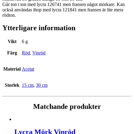
Går ton i ton med lycra 126741 men fransen något mörkare. Kan
också användas ihop med lycra 121841 men fransen är lite mera
rödton.
Ytterligare information
Vikt
6 g
Färg
Röd
,
Vinröd
Material
Acetat
Storlek
15 cm
,
30 cm
Matchande produkter
Lycra Mörk Vinröd