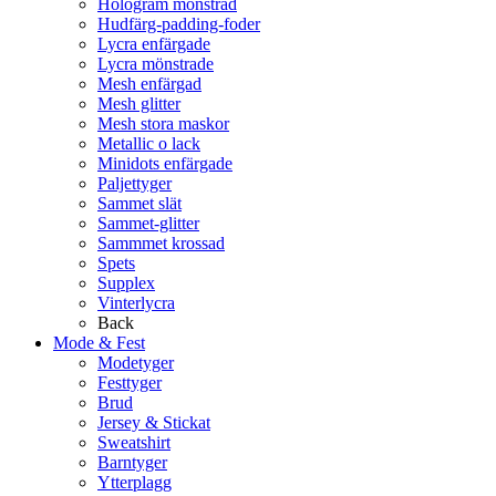
Hologram mönstrad
Hudfärg-padding-foder
Lycra enfärgade
Lycra mönstrade
Mesh enfärgad
Mesh glitter
Mesh stora maskor
Metallic o lack
Minidots enfärgade
Paljettyger
Sammet slät
Sammet-glitter
Sammmet krossad
Spets
Supplex
Vinterlycra
Back
Mode & Fest
Modetyger
Festtyger
Brud
Jersey & Stickat
Sweatshirt
Barntyger
Ytterplagg