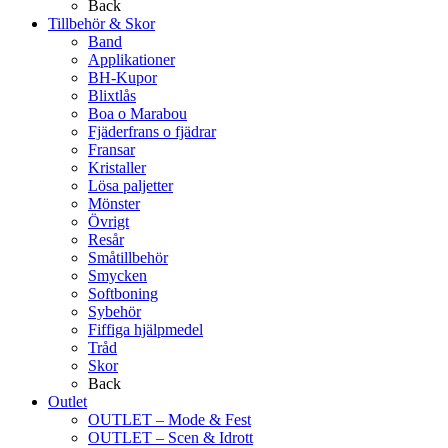
Back
Tillbehör & Skor
Band
Applikationer
BH-Kupor
Blixtlås
Boa o Marabou
Fjäderfrans o fjädrar
Fransar
Kristaller
Lösa paljetter
Mönster
Övrigt
Resår
Småtillbehör
Smycken
Softboning
Sybehör
Fiffiga hjälpmedel
Tråd
Skor
Back
Outlet
OUTLET – Mode & Fest
OUTLET – Scen & Idrott