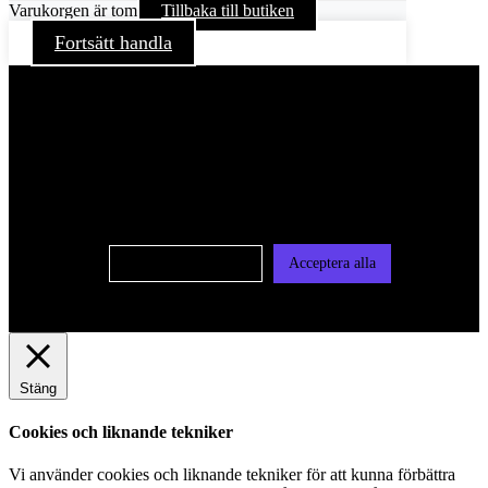
Varukorgen är tom
Tillbaka till butiken
Fortsätt handla
För att ge dig en bättre upplevelse och service använder vi
oss av cookies på denna sajt. Cookies kan komma att
användas för personlig och icke personlig annonsering. Läs
vår integritetspolicy
Cookie-inställningar
Acceptera alla
Stäng
Cookies och liknande tekniker
Vi använder cookies och liknande tekniker för att kunna förbättra