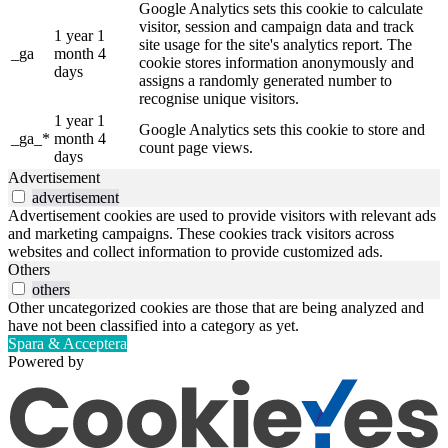
Google Analytics sets this cookie to calculate
visitor, session and campaign data and track
1 year 1
site usage for the site's analytics report. The
_ga
month 4
cookie stores information anonymously and
days
assigns a randomly generated number to
recognise unique visitors.
1 year 1
Google Analytics sets this cookie to store and
_ga_*
month 4
count page views.
days
Advertisement
advertisement
Advertisement cookies are used to provide visitors with relevant ads
and marketing campaigns. These cookies track visitors across
websites and collect information to provide customized ads.
Others
others
Other uncategorized cookies are those that are being analyzed and
have not been classified into a category as yet.
Spara & Acceptera
Powered by