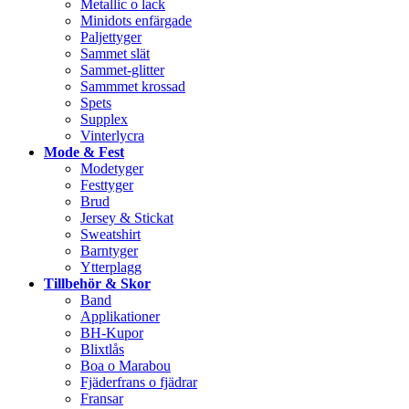
Metallic o lack
Minidots enfärgade
Paljettyger
Sammet slät
Sammet-glitter
Sammmet krossad
Spets
Supplex
Vinterlycra
Mode & Fest
Modetyger
Festtyger
Brud
Jersey & Stickat
Sweatshirt
Barntyger
Ytterplagg
Tillbehör & Skor
Band
Applikationer
BH-Kupor
Blixtlås
Boa o Marabou
Fjäderfrans o fjädrar
Fransar