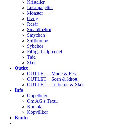
Kristaller
Lösa paljetter
Mönster
Övrigt
Resår
Småtillbehör
Smycken
Softboning
Sybehör
Fiffiga hjälpmedel
Tråd
Skor
Outlet
OUTLET – Mode & Fest
OUTLET – Scen & Idrott
OUTLET – Tillbehör & Skor
Info
Öppettider
Om AG:s Textil
Kontakt
Köpvillkor
Konto