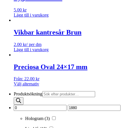
5.00
kr
Lägg till i varukorg
Vikbar kantresår Brun
2.00
kr
/ per dm
Lägg till i varukorg
Preciosa Oval 24×17 mm
Från:
22.00
kr
Välj alternativ
Produktsökning
Hologram
(3)