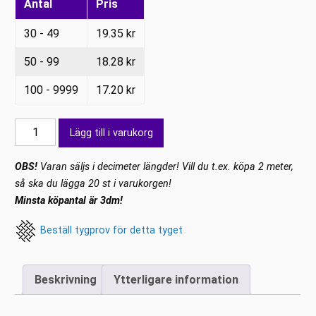
Antal
Pris
30 - 49
19.35
kr
50 - 99
18.28
kr
100 - 9999
17.20
kr
Lycra
Lägg till i varukorg
Mörk
Vinröd
OBS!
Varan säljs i decimeter längder! Vill du t.ex. köpa 2 meter,
mängd
så ska du lägga 20 st i varukorgen!
Minsta köpantal är 3dm!
Beställ tygprov för detta tyget
Beskrivning
Ytterligare information