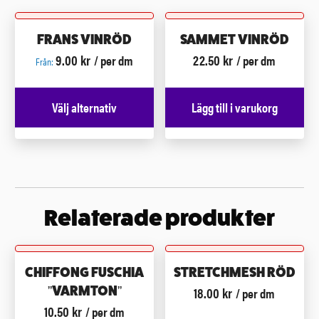
FRANS VINRÖD
SAMMET VINRÖD
9.00
kr
22.50
kr
/ per dm
/ per dm
Från:
Välj alternativ
Lägg till i varukorg
Relaterade produkter
CHIFFONG FUSCHIA
STRETCHMESH RÖD
18.00
kr
”VARMTON”
/ per dm
10.50
kr
/ per dm