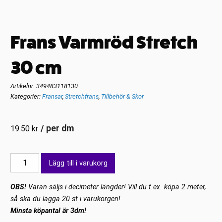
Frans Varmröd Stretch
30 cm
Artikelnr:
349483118130
Kategorier:
Fransar
,
Stretchfrans
,
Tillbehör & Skor
/ per dm
19.50
kr
Frans
Lägg till i varukorg
Varmröd
Stretch
OBS!
Varan säljs i decimeter längder! Vill du t.ex. köpa 2 meter,
30
så ska du lägga 20 st i varukorgen!
cm
Minsta köpantal är 3dm!
mängd