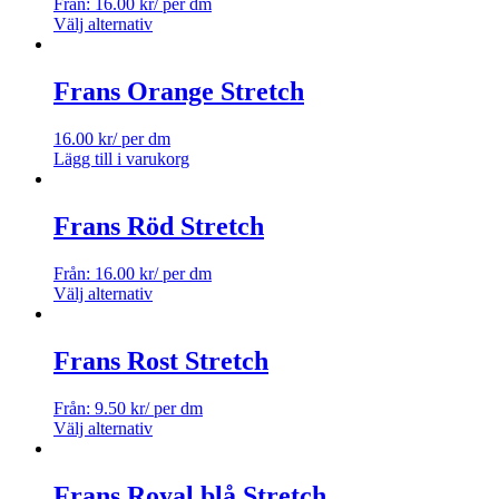
Från:
16.00
kr
/ per dm
Välj alternativ
Frans Orange Stretch
16.00
kr
/ per dm
Lägg till i varukorg
Frans Röd Stretch
Från:
16.00
kr
/ per dm
Välj alternativ
Frans Rost Stretch
Från:
9.50
kr
/ per dm
Välj alternativ
Frans Royal blå Stretch