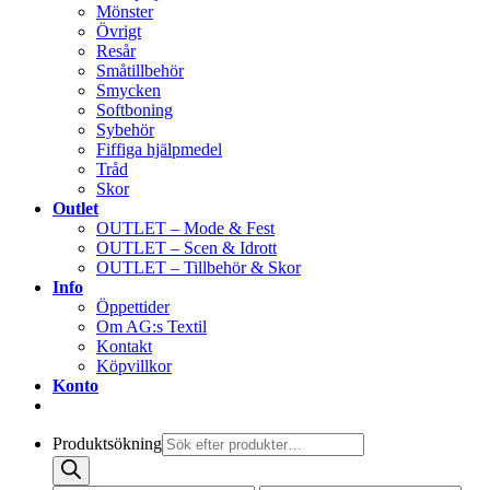
Mönster
Övrigt
Resår
Småtillbehör
Smycken
Softboning
Sybehör
Fiffiga hjälpmedel
Tråd
Skor
Outlet
OUTLET – Mode & Fest
OUTLET – Scen & Idrott
OUTLET – Tillbehör & Skor
Info
Öppettider
Om AG:s Textil
Kontakt
Köpvillkor
Konto
Produktsökning