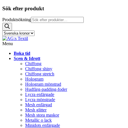
Sök efter produkt
Produktsökning
Menu
Boka tid
Scen & Idrott
Chiffong
Chiffong shiny
Chiffong stretch
Hologram
Hologram mönstrad
Hudfärg-padding-foder
Lycra enfärgade
Lycra mönstrade
Mesh enfärgad
Mesh glitter
Mesh stora maskor
Metallic o lack
Minidots enfärgade