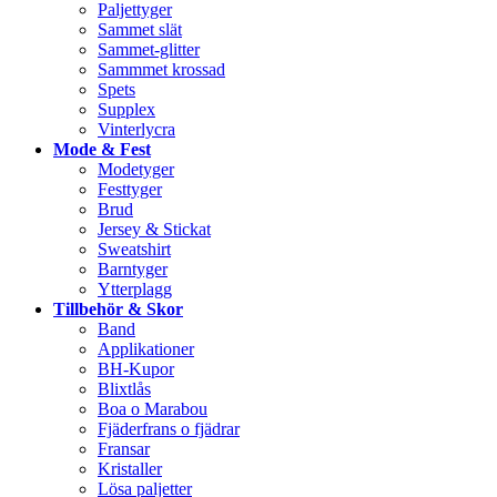
Paljettyger
Sammet slät
Sammet-glitter
Sammmet krossad
Spets
Supplex
Vinterlycra
Mode & Fest
Modetyger
Festtyger
Brud
Jersey & Stickat
Sweatshirt
Barntyger
Ytterplagg
Tillbehör & Skor
Band
Applikationer
BH-Kupor
Blixtlås
Boa o Marabou
Fjäderfrans o fjädrar
Fransar
Kristaller
Lösa paljetter