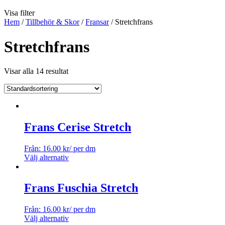
Visa filter
Hem
/
Tillbehör & Skor
/
Fransar
/ Stretchfrans
Stretchfrans
Visar alla 14 resultat
Frans Cerise Stretch
Från:
16.00
kr
/ per dm
Välj alternativ
Frans Fuschia Stretch
Från:
16.00
kr
/ per dm
Välj alternativ