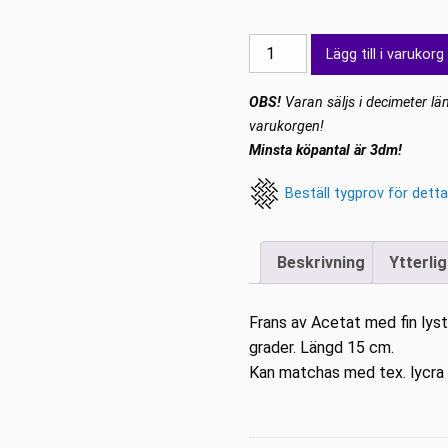
Frans
Lägg till i varukorg
Gul
mängd
OBS!
Varan säljs i decimeter län
varukorgen!
Minsta köpantal är 3dm!
Beställ tygprov för detta
Beskrivning
Ytterli
Frans av Acetat med fin lyste
grader. Längd 15 cm.
Kan matchas med tex. lycr