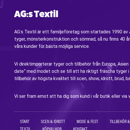
AG:s Textil
AG:s Textil är ett familjeföretag som startades 1990 a
tyger, mönsterkonstruktion och sömnad, så nu finns 40 år
våra kunder för bästa möjliga service.
Vi direktimporterar tyger och tillbehör från Europa, Asien
date” med modet och se till att ha riktigt fräscha tyger 
tillbehör av högsta kvalitet till scen, show, idrott, brud, b
Vi ser fram emot att ha dig som kund i vår butik eller v
START
SCEN & IDROTT
MODE & FEST
TILLBEHÖR &
TEXTIL
KÖPVILLKOR
KONTAKT