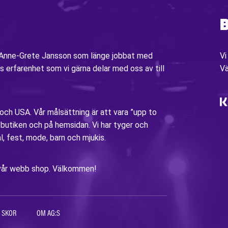
B
v Anne-Grete Jansson som länge jobbat med
Vi
s erfarenhet som vi gärna delar med oss av till
V
 och USA. Vår målsättning är att vara ”upp to
i butiken och på hemsidan. Vi har tyger och
al, fest, mode, barn och mjukis.
ia vår webb shop. Välkommen!
 SKOR
OM AG:S