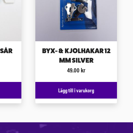
ESÅR
BYX- & KJOLHAKAR 12
MM SILVER
49.00
kr
Lägg till i varukorg