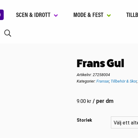
D
SCEN & IDROTT
MODE & FEST
TILL
Frans Gul
Artikelnr:
27258004
Kategorier:
Fransar
,
Tillbehör & Skor
/ per dm
9.00
kr
Storlek