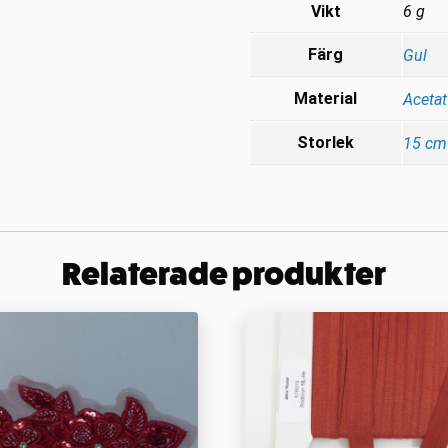
Vikt
6 g
Färg
Gul
Material
Acetat
Storlek
15 cm
Relaterade produkter