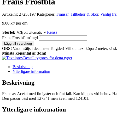
Frans Frostblå
Artikelnr:
27258197
Kategorier:
Fransar
,
Tillbehör & Skor
,
Vanlig fra
9.00
kr
/ per dm
Storlek
Rensa
Frans Frostblå mängd
Lägg till i varukorg
OBS!
Varan säljs i decimeter längder! Vill du t.ex. köpa 2 meter, så s
Minsta köpantal är 3dm!
Beställ tygprov för detta tyget
Beskrivning
Ytterligare information
Beskrivning
Frans av Acetat med fin lyster och fint fall. Kan klippas vid behov. 
Den passar bäst med 127341 men även med 124101.
Ytterligare information