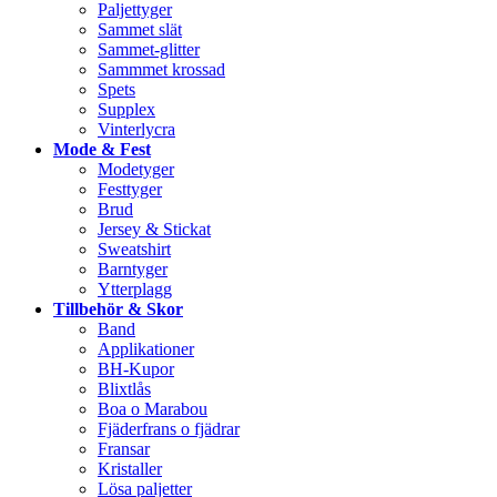
Paljettyger
Sammet slät
Sammet-glitter
Sammmet krossad
Spets
Supplex
Vinterlycra
Mode & Fest
Modetyger
Festtyger
Brud
Jersey & Stickat
Sweatshirt
Barntyger
Ytterplagg
Tillbehör & Skor
Band
Applikationer
BH-Kupor
Blixtlås
Boa o Marabou
Fjäderfrans o fjädrar
Fransar
Kristaller
Lösa paljetter