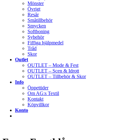
Mönster
Övrigt
Resår
Småtillbehör
Smycken
Softboning
Sybehör
Fiffiga hjälpmedel
Tråd
Skor
Outlet
OUTLET – Mode & Fest
OUTLET – Scen & Idrott
OUTLET – Tillbehör & Skor
Info
Öppettider
Om AG:s Textil
Kontakt
Köpvillkor
Konto