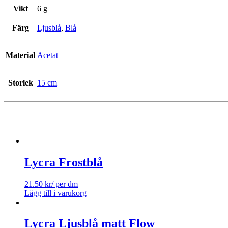
Vikt
6 g
Färg
Ljusblå
,
Blå
Material
Acetat
Storlek
15 cm
Lycra Frostblå
21.50
kr
/ per dm
Lägg till i varukorg
Lycra Ljusblå matt Flow