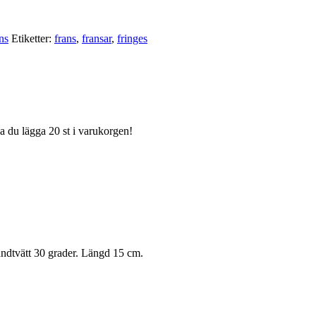
ns
Etiketter:
frans
,
fransar
,
fringes
ka du lägga 20 st i varukorgen!
Handtvätt 30 grader. Längd 15 cm.