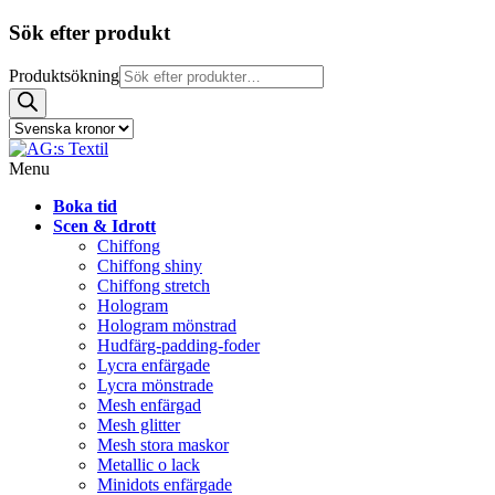
Sök efter produkt
Produktsökning
Menu
Boka tid
Scen & Idrott
Chiffong
Chiffong shiny
Chiffong stretch
Hologram
Hologram mönstrad
Hudfärg-padding-foder
Lycra enfärgade
Lycra mönstrade
Mesh enfärgad
Mesh glitter
Mesh stora maskor
Metallic o lack
Minidots enfärgade