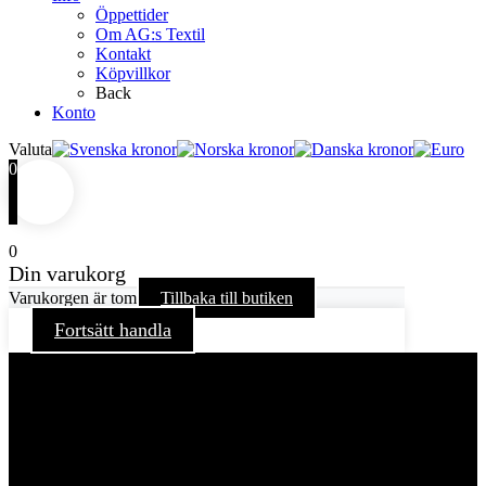
Öppettider
Om AG:s Textil
Kontakt
Köpvillkor
Back
Konto
Valuta
0
0
Din varukorg
Varukorgen är tom
Tillbaka till butiken
Fortsätt handla
För att ge dig en bättre upplevelse och service använder vi
oss av cookies på denna sajt. Cookies kan komma att
användas för personlig och icke personlig annonsering. Läs