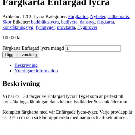
Färgkarta Enfärgad lycra
Artikelnr:
12CCLycra
Kategorier:
Färgkartor
,
Nyheter
,
Tillbehör &
Skor
Etiketter:
baddräktslycra
,
badlycra
,
danstyg
,
färgkarta
,
konståkningstyg
,
lycratyger
,
provkarta
,
Tygprover
100.00
kr
Färgkarta Enfärgad lycra mängd
Lägg till i varukorg
Beskrivning
Ytterligare information
Beskrivning
Vi har ca 130 färger av Enfärgad lycra! Tyget som är perfekt till
konståkningsklänningar, dansdräkter, badkläder & scenkläder mm.
Komplett färgkarta med vår Enfärgade lycra-tyger. Varje provlapp är
ca 10×5 cm och så klart uppmärkta med namn och artikelnummer.