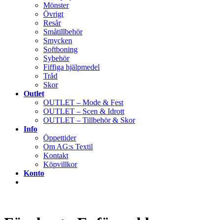
Mönster
Övrigt
Resår
Småtillbehör
Smycken
Softboning
Sybehör
Fiffiga hjälpmedel
Tråd
Skor
Outlet
OUTLET – Mode & Fest
OUTLET – Scen & Idrott
OUTLET – Tillbehör & Skor
Info
Öppettider
Om AG:s Textil
Kontakt
Köpvillkor
Konto