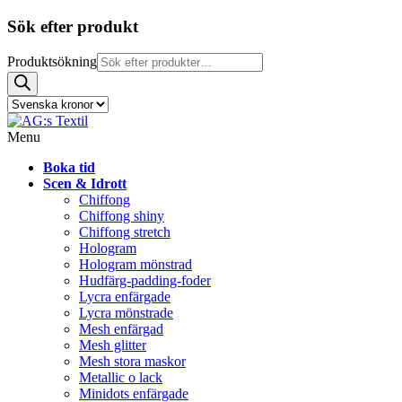
Sök efter produkt
Produktsökning
Menu
Boka tid
Scen & Idrott
Chiffong
Chiffong shiny
Chiffong stretch
Hologram
Hologram mönstrad
Hudfärg-padding-foder
Lycra enfärgade
Lycra mönstrade
Mesh enfärgad
Mesh glitter
Mesh stora maskor
Metallic o lack
Minidots enfärgade