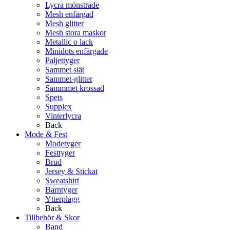
Lycra mönstrade
Mesh enfärgad
Mesh glitter
Mesh stora maskor
Metallic o lack
Minidots enfärgade
Paljettyger
Sammet slät
Sammet-glitter
Sammmet krossad
Spets
Supplex
Vinterlycra
Back
Mode & Fest
Modetyger
Festtyger
Brud
Jersey & Stickat
Sweatshirt
Barntyger
Ytterplagg
Back
Tillbehör & Skor
Band