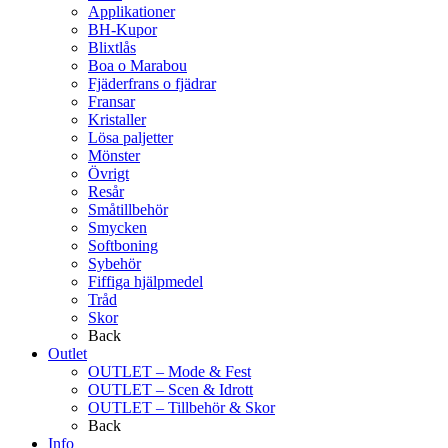
Applikationer
BH-Kupor
Blixtlås
Boa o Marabou
Fjäderfrans o fjädrar
Fransar
Kristaller
Lösa paljetter
Mönster
Övrigt
Resår
Småtillbehör
Smycken
Softboning
Sybehör
Fiffiga hjälpmedel
Tråd
Skor
Back
Outlet
OUTLET – Mode & Fest
OUTLET – Scen & Idrott
OUTLET – Tillbehör & Skor
Back
Info