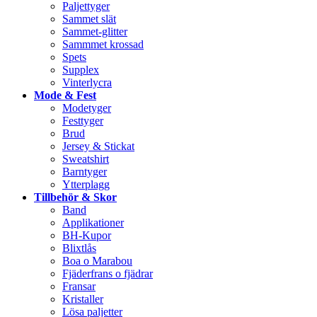
Paljettyger
Sammet slät
Sammet-glitter
Sammmet krossad
Spets
Supplex
Vinterlycra
Mode & Fest
Modetyger
Festtyger
Brud
Jersey & Stickat
Sweatshirt
Barntyger
Ytterplagg
Tillbehör & Skor
Band
Applikationer
BH-Kupor
Blixtlås
Boa o Marabou
Fjäderfrans o fjädrar
Fransar
Kristaller
Lösa paljetter