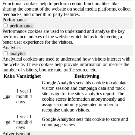
Functional cookies help to perform certain functionalities like
sharing the content of the website on social media platforms, collect
feedbacks, and other third-party features.
Performance
performance
Performance cookies are used to understand and analyze the key
performance indexes of the website which helps in delivering a
better user experience for the visitors.
Analytics
analytics
Analytical cookies are used to understand how visitors interact with
the website. These cookies help provide information on metrics the
number of visitors, bounce rate, traffic source, etc.
Kaka
Varaktighet
Beskrivning
Google Analytics sets this cookie to calculate
visitor, session and campaign data and track
1 year 1
site usage for the site's analytics report. The
_ga
month 4
cookie stores information anonymously and
days
assigns a randomly generated number to
recognise unique visitors.
1 year 1
Google Analytics sets this cookie to store and
_ga_*
month 4
count page views.
days
Advertisement