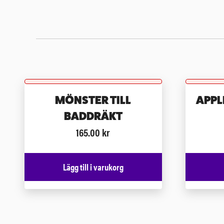
MÖNSTER TILL
APPL
BADDRÄKT
165.00
kr
Lägg till i varukorg