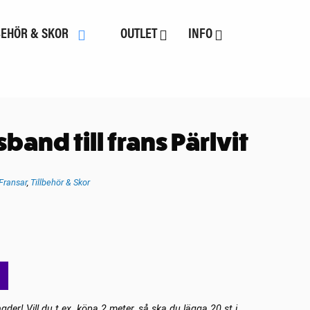
BEHÖR & SKOR
OUTLET
INFO
and till frans Pärlvit
Fransar
,
Tillbehör & Skor
gder! Vill du t.ex. köpa 2 meter, så ska du lägga 20 st i