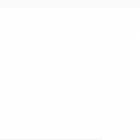
B
v Anne-Grete Jansson som länge jobbat med
Vi
s erfarenhet som vi gärna delar med oss av till
V
 och USA. Vår målsättning är att vara ”upp to
i butiken och på hemsidan. Vi har tyger och
al, fest, mode, barn och mjukis.
ia vår webb shop. Välkommen!