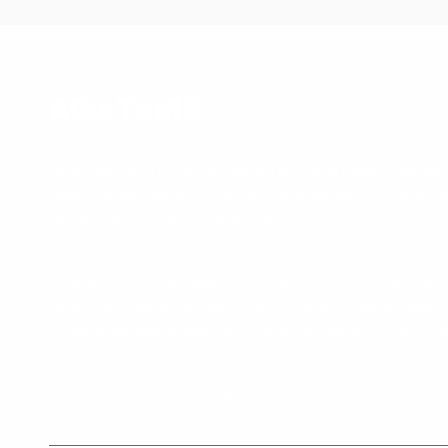
AG:s Textil
AG:s Textil är ett familjeföretag som startades 1990 a
tyger, mönsterkonstruktion och sömnad, så nu finns 40 år
våra kunder för bästa möjliga service.
Vi direktimporterar tyger och tillbehör från Europa, Asien
date” med modet och se till att ha riktigt fräscha tyger 
tillbehör av högsta kvalitet till scen, show, idrott, brud, b
Vi ser fram emot att ha dig som kund i vår butik eller v