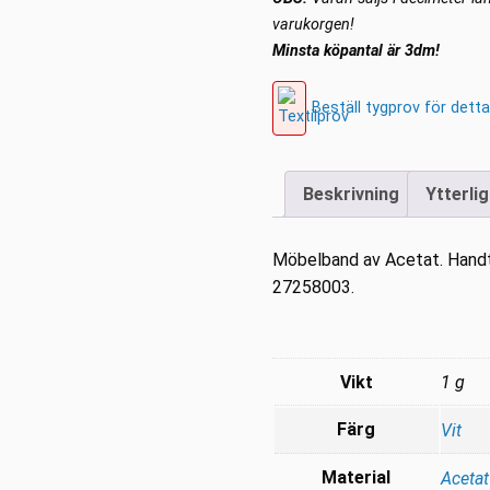
Pärlvit
varukorgen!
mängd
Minsta köpantal är 3dm!
Beställ tygprov för detta
Beskrivning
Ytterli
Möbelband av Acetat. Handtv
27258003.
Vikt
1 g
Färg
Vit
Material
Acetat