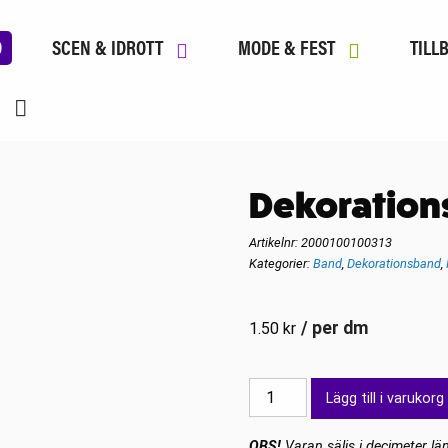
D
SCEN & IDROTT
MODE & FEST
TILL
Dekorationsb
Artikelnr:
2000100100313
Kategorier:
Band
,
Dekorationsband
,
/ per dm
1.50
kr
Dekorationsband
Lägg till i varukorg
till
frans
OBS!
Varan säljs i decimeter län