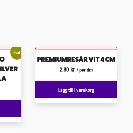
Rea!
 O
PREMIUMRESÅR VIT 4 CM
2.80
kr
ILVER
/ per dm
LA
Lägg till i varukorg