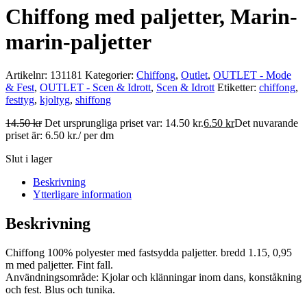
Chiffong med paljetter, Marin-
marin-paljetter
Artikelnr:
131181
Kategorier:
Chiffong
,
Outlet
,
OUTLET - Mode
& Fest
,
OUTLET - Scen & Idrott
,
Scen & Idrott
Etiketter:
chiffong
,
festtyg
,
kjoltyg
,
shiffong
14.50
kr
Det ursprungliga priset var: 14.50 kr.
6.50
kr
Det nuvarande
priset är: 6.50 kr.
/ per dm
Slut i lager
Beskrivning
Ytterligare information
Beskrivning
Chiffong 100% polyester med fastsydda paljetter. bredd 1.15, 0,95
m med paljetter. Fint fall.
Användningsområde: Kjolar och klänningar inom dans, konståkning
och fest. Blus och tunika.