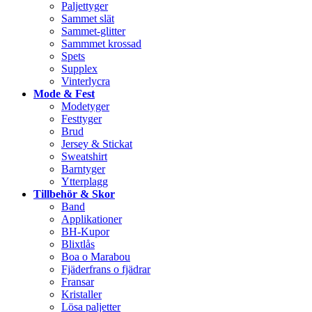
Paljettyger
Sammet slät
Sammet-glitter
Sammmet krossad
Spets
Supplex
Vinterlycra
Mode & Fest
Modetyger
Festtyger
Brud
Jersey & Stickat
Sweatshirt
Barntyger
Ytterplagg
Tillbehör & Skor
Band
Applikationer
BH-Kupor
Blixtlås
Boa o Marabou
Fjäderfrans o fjädrar
Fransar
Kristaller
Lösa paljetter