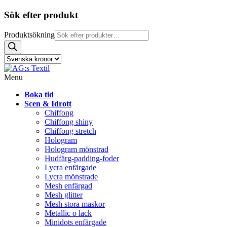
Sök efter produkt
Produktsökning
Menu
Boka tid
Scen & Idrott
Chiffong
Chiffong shiny
Chiffong stretch
Hologram
Hologram mönstrad
Hudfärg-padding-foder
Lycra enfärgade
Lycra mönstrade
Mesh enfärgad
Mesh glitter
Mesh stora maskor
Metallic o lack
Minidots enfärgade