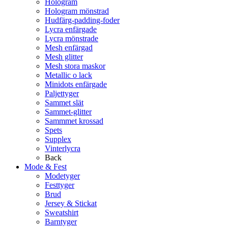
Hologram
Hologram mönstrad
Hudfärg-padding-foder
Lycra enfärgade
Lycra mönstrade
Mesh enfärgad
Mesh glitter
Mesh stora maskor
Metallic o lack
Minidots enfärgade
Paljettyger
Sammet slät
Sammet-glitter
Sammmet krossad
Spets
Supplex
Vinterlycra
Back
Mode & Fest
Modetyger
Festtyger
Brud
Jersey & Stickat
Sweatshirt
Barntyger