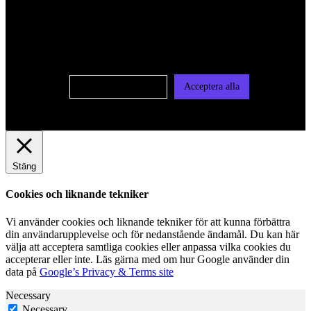
För att ge dig en bättre upplevelse och service använder vi
oss av cookies på denna sajt. Cookies kan komma att
användas för personlig och icke personlig annonsering. Läs
vår integritetspolicy
Cookie-inställningar
Acceptera alla
Stäng
Cookies och liknande tekniker
Vi använder cookies och liknande tekniker för att kunna förbättra
din användarupplevelse och för nedanstående ändamål. Du kan här
välja att acceptera samtliga cookies eller anpassa vilka cookies du
accepterar eller inte. Läs gärna med om hur Google använder din
data på
Google’s Privacy & Terms site
Necessary
Necessary