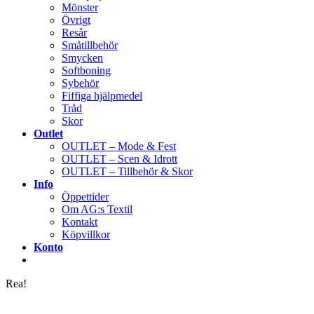
Mönster
Övrigt
Resår
Småtillbehör
Smycken
Softboning
Sybehör
Fiffiga hjälpmedel
Tråd
Skor
Outlet
OUTLET – Mode & Fest
OUTLET – Scen & Idrott
OUTLET – Tillbehör & Skor
Info
Öppettider
Om AG:s Textil
Kontakt
Köpvillkor
Konto
Rea!