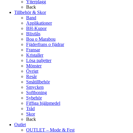
Ytterplagg
Back
Tillbehör & Skor
Band
Applikationer
BH-Kupor
Blixtlås
Boa o Marabou
Fjäderfrans o fjädrar
Fransar
Kristaller
Lösa paljetter
Mönster
Övrigt
Resår
Småtillbehör
Smycken
Softboning
Sybehör
Fiffiga hjälpmedel
Tråd
Skor
Back
Outlet
OUTLET – Mode & Fest