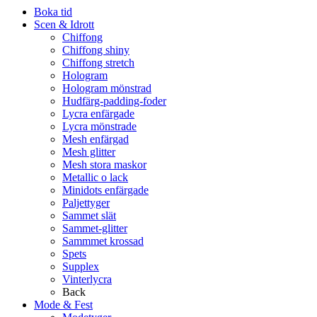
Boka tid
Scen & Idrott
Chiffong
Chiffong shiny
Chiffong stretch
Hologram
Hologram mönstrad
Hudfärg-padding-foder
Lycra enfärgade
Lycra mönstrade
Mesh enfärgad
Mesh glitter
Mesh stora maskor
Metallic o lack
Minidots enfärgade
Paljettyger
Sammet slät
Sammet-glitter
Sammmet krossad
Spets
Supplex
Vinterlycra
Back
Mode & Fest