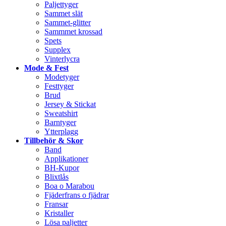
Paljettyger
Sammet slät
Sammet-glitter
Sammmet krossad
Spets
Supplex
Vinterlycra
Mode & Fest
Modetyger
Festtyger
Brud
Jersey & Stickat
Sweatshirt
Barntyger
Ytterplagg
Tillbehör & Skor
Band
Applikationer
BH-Kupor
Blixtlås
Boa o Marabou
Fjäderfrans o fjädrar
Fransar
Kristaller
Lösa paljetter