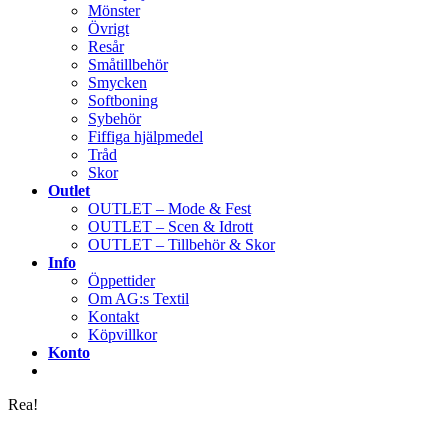
Mönster
Övrigt
Resår
Småtillbehör
Smycken
Softboning
Sybehör
Fiffiga hjälpmedel
Tråd
Skor
Outlet
OUTLET – Mode & Fest
OUTLET – Scen & Idrott
OUTLET – Tillbehör & Skor
Info
Öppettider
Om AG:s Textil
Kontakt
Köpvillkor
Konto
Rea!