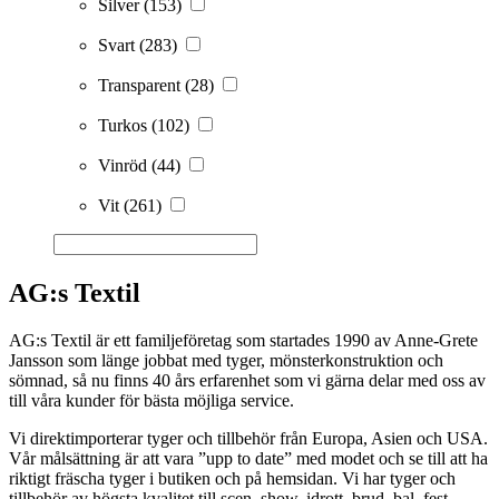
Silver
(153)
Svart
(283)
Transparent
(28)
Turkos
(102)
Vinröd
(44)
Vit
(261)
AG:s Textil
AG:s Textil är ett familjeföretag som startades 1990 av Anne-Grete
Jansson som länge jobbat med tyger, mönsterkonstruktion och
sömnad, så nu finns 40 års erfarenhet som vi gärna delar med oss av
till våra kunder för bästa möjliga service.
Vi direktimporterar tyger och tillbehör från Europa, Asien och USA.
Vår målsättning är att vara ”upp to date” med modet och se till att ha
riktigt fräscha tyger i butiken och på hemsidan. Vi har tyger och
tillbehör av högsta kvalitet till scen, show, idrott, brud, bal, fest,