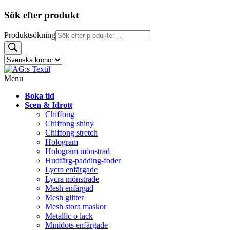
Sök efter produkt
Produktsökning
Menu
Boka tid
Scen & Idrott
Chiffong
Chiffong shiny
Chiffong stretch
Hologram
Hologram mönstrad
Hudfärg-padding-foder
Lycra enfärgade
Lycra mönstrade
Mesh enfärgad
Mesh glitter
Mesh stora maskor
Metallic o lack
Minidots enfärgade