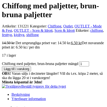
Chiffong med paljetter, brun-
bruna paljetter
Artikelnr:
131221
Kategorier:
Chiffong
,
Outlet
,
OUTLET - Mode
& Fest
,
OUTLET - Scen & Idrott
,
Scen & Idrott
Etiketter:
chiffong
,
festtyg
,
kjoltyg
,
shiffong
14.50
kr
Det ursprungliga priset var: 14.50 kr.
6.50
kr
Det nuvarande
priset är: 6.50 kr.
/ per dm
17 i lager
Chiffong med paljetter, brun-bruna paljetter mängd
Lägg till i varukorg
OBS!
Varan säljs i decimeter längder! Vill du t.ex. köpa 2 meter, så
ska du lägga 20 st i varukorgen!
Minsta köpantal är 3dm!
Beställ tygprov för detta tyget
Beskrivning
Ytterligare information