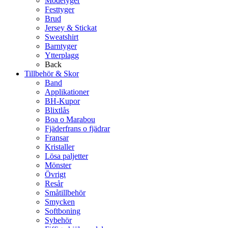
Modetyger
Festtyger
Brud
Jersey & Stickat
Sweatshirt
Barntyger
Ytterplagg
Back
Tillbehör & Skor
Band
Applikationer
BH-Kupor
Blixtlås
Boa o Marabou
Fjäderfrans o fjädrar
Fransar
Kristaller
Lösa paljetter
Mönster
Övrigt
Resår
Småtillbehör
Smycken
Softboning
Sybehör