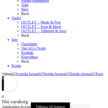
Fiffiga hjälpmedel
Tråd
Skor
Back
Outlet
OUTLET – Mode & Fest
OUTLET – Scen & Idrott
OUTLET – Tillbehör & Skor
Back
Info
Öppettider
Om AG:s Textil
Kontakt
Köpvillkor
Back
Konto
Valuta
0
0
Din varukorg
Varukorgen är tom
Tillbaka till butiken