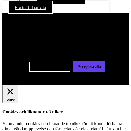
Fortsätt handla
För att ge dig en bättre upplevelse och service använder vi
oss av cookies på denna sajt. Cookies kan komma att
användas för personlig och icke personlig annonsering. Läs
vår integritetspolicy
Cookie-inställningar
Acceptera alla
Stäng
Cookies och liknande tekniker
Vi använder cookies och liknande tekniker för att kunna förbättra
din användarupplevelse och för nedanstående ändamål. Du kan här