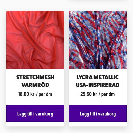
STRETCHMESH
LYCRA METALLIC
VARMRÖD
USA-INSPIRERAD
18.00
kr
29.50
kr
/ per dm
/ per dm
Lägg till i varukorg
Lägg till i varukorg