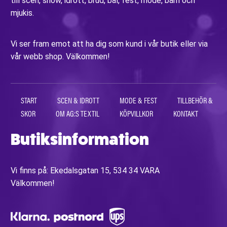
till scen, show, idrott, brud, bal, fest, mode, barn och
mjukis.
Vi ser fram emot att ha dig som kund i vår butik eller via
vår webb shop. Välkommen!
START
SCEN & IDROTT
MODE & FEST
TILLBEHÖR &
SKOR
OM AG:S TEXTIL
KÖPVILLKOR
KONTAKT
Butiksinformation
Vi finns på: Ekedalsgatan 15, 534 34 VARA
Välkommen!