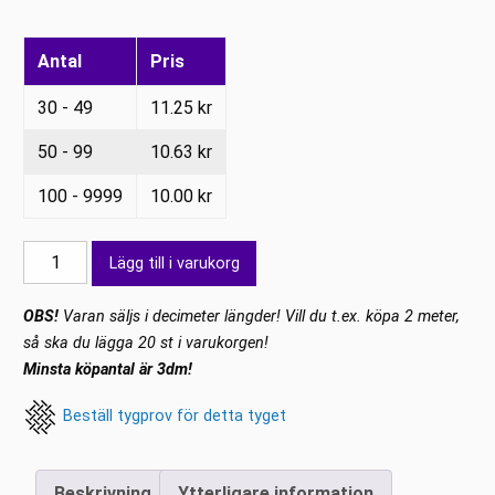
Antal
Pris
30 - 49
11.25
kr
50 - 99
10.63
kr
100 - 9999
10.00
kr
Chiffong
Lägg till i varukorg
Grålila
crepe
OBS!
Varan säljs i decimeter längder! Vill du t.ex. köpa 2 meter,
rosaton
så ska du lägga 20 st i varukorgen!
mängd
Minsta köpantal är 3dm!
Beställ tygprov för detta tyget
Beskrivning
Ytterligare information