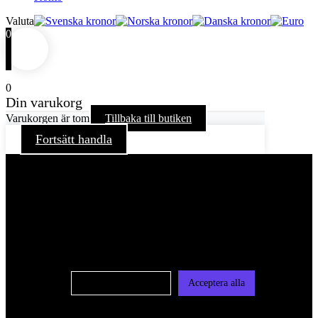
Valuta
0
0
Din varukorg
Varukorgen är tom
Tillbaka till butiken
Fortsätt handla
För att ge dig en bättre upplevelse och service använder vi
oss av cookies på denna sajt. Cookies kan komma att
användas för personlig och icke personlig annonsering. Läs
vår integritetspolicy
Cookie-inställningar
Acceptera alla