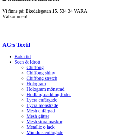
Vi finns på: Ekedalsgatan 15, 534 34 VARA
Välkommen!
AG:s Textil
Boka tid
Scen & Idrott
Chiffong
Chiffong shiny
Chiffong stretch
Hologram
Hologram mönstrad
Hudfärg-padding-foder
Lycra enfärgade
Lycra mönstrade
Mesh enfärgad
Mesh glitter
Mesh stora maskor
Metallic o lack
Minidots enfärgade