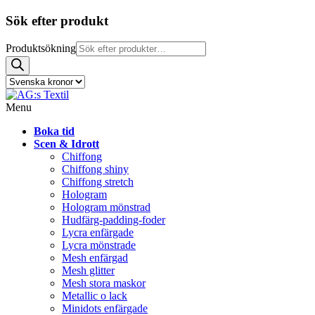
Sök efter produkt
Produktsökning
Menu
Boka tid
Scen & Idrott
Chiffong
Chiffong shiny
Chiffong stretch
Hologram
Hologram mönstrad
Hudfärg-padding-foder
Lycra enfärgade
Lycra mönstrade
Mesh enfärgad
Mesh glitter
Mesh stora maskor
Metallic o lack
Minidots enfärgade