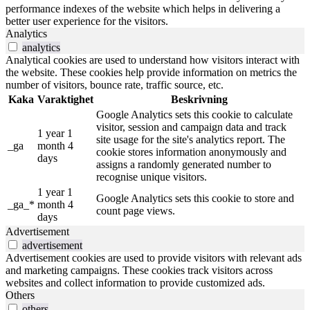
performance indexes of the website which helps in delivering a
better user experience for the visitors.
Analytics
analytics
Analytical cookies are used to understand how visitors interact with
the website. These cookies help provide information on metrics the
number of visitors, bounce rate, traffic source, etc.
Kaka
Varaktighet
Beskrivning
Google Analytics sets this cookie to calculate
visitor, session and campaign data and track
1 year 1
site usage for the site's analytics report. The
_ga
month 4
cookie stores information anonymously and
days
assigns a randomly generated number to
recognise unique visitors.
1 year 1
Google Analytics sets this cookie to store and
_ga_*
month 4
count page views.
days
Advertisement
advertisement
Advertisement cookies are used to provide visitors with relevant ads
and marketing campaigns. These cookies track visitors across
websites and collect information to provide customized ads.
Others
others