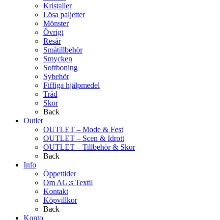
Kristaller
Lösa paljetter
Mönster
Övrigt
Resår
Småtillbehör
Smycken
Softboning
Sybehör
Fiffiga hjälpmedel
Tråd
Skor
Back
Outlet
OUTLET – Mode & Fest
OUTLET – Scen & Idrott
OUTLET – Tillbehör & Skor
Back
Info
Öppettider
Om AG:s Textil
Kontakt
Köpvillkor
Back
Konto