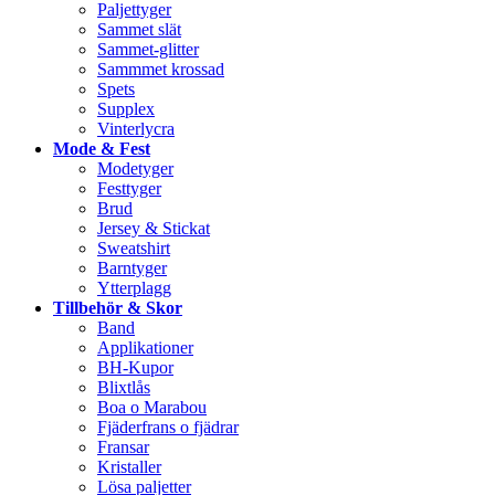
Paljettyger
Sammet slät
Sammet-glitter
Sammmet krossad
Spets
Supplex
Vinterlycra
Mode & Fest
Modetyger
Festtyger
Brud
Jersey & Stickat
Sweatshirt
Barntyger
Ytterplagg
Tillbehör & Skor
Band
Applikationer
BH-Kupor
Blixtlås
Boa o Marabou
Fjäderfrans o fjädrar
Fransar
Kristaller
Lösa paljetter