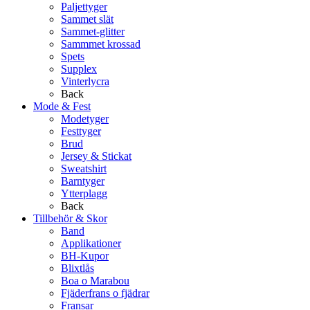
Paljettyger
Sammet slät
Sammet-glitter
Sammmet krossad
Spets
Supplex
Vinterlycra
Back
Mode & Fest
Modetyger
Festtyger
Brud
Jersey & Stickat
Sweatshirt
Barntyger
Ytterplagg
Back
Tillbehör & Skor
Band
Applikationer
BH-Kupor
Blixtlås
Boa o Marabou
Fjäderfrans o fjädrar
Fransar