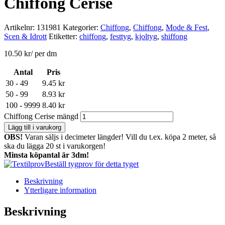
Chiffong Cerise
Artikelnr:
131981
Kategorier:
Chiffong
,
Chiffong
,
Mode & Fest
,
Scen & Idrott
Etiketter:
chiffong
,
festtyg
,
kjoltyg
,
shiffong
10.50
kr
/ per dm
Antal
Pris
30 - 49
9.45
kr
50 - 99
8.93
kr
100 - 9999
8.40
kr
Chiffong Cerise mängd
Lägg till i varukorg
OBS!
Varan säljs i decimeter längder! Vill du t.ex. köpa 2 meter, så
ska du lägga 20 st i varukorgen!
Minsta köpantal är 3dm!
Beställ tygprov för detta tyget
Beskrivning
Ytterligare information
Beskrivning