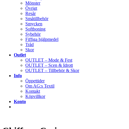
Mönster
Övrigt
Resår
Småtillbehör
Smycken
Softboning
Sybehör
Fiffiga hjälpmedel
Tråd
Skor
Outlet
OUTLET – Mode & Fest
OUTLET – Scen & Idrott
OUTLET – Tillbehör & Skor
Info
Öppettider
Om AG:s Textil
Kontakt
Köpvillkor
Konto