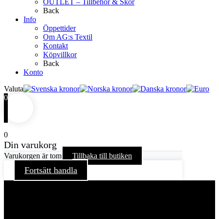
OUTLET – Tillbehör & Skor
Back
Info
Öppettider
Om AG:s Textil
Kontakt
Köpvillkor
Back
Konto
Valuta
0
0
Din varukorg
Varukorgen är tom
Tillbaka till butiken
Fortsätt handla
För att ge dig en bättre upplevelse och service använder vi