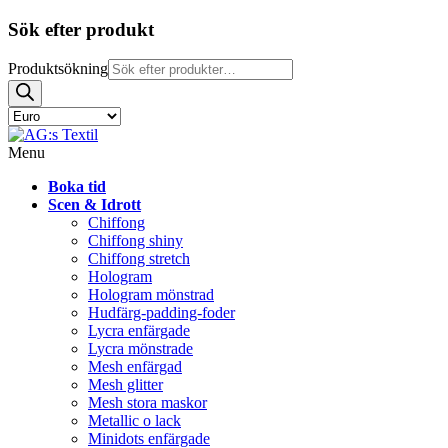
Sök efter produkt
Produktsökning
Menu
Boka tid
Scen & Idrott
Chiffong
Chiffong shiny
Chiffong stretch
Hologram
Hologram mönstrad
Hudfärg-padding-foder
Lycra enfärgade
Lycra mönstrade
Mesh enfärgad
Mesh glitter
Mesh stora maskor
Metallic o lack
Minidots enfärgade