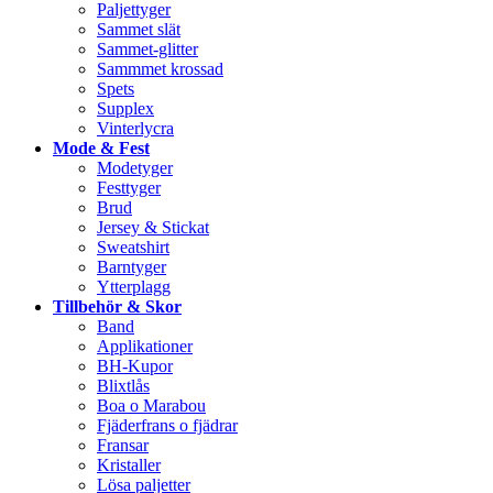
Paljettyger
Sammet slät
Sammet-glitter
Sammmet krossad
Spets
Supplex
Vinterlycra
Mode & Fest
Modetyger
Festtyger
Brud
Jersey & Stickat
Sweatshirt
Barntyger
Ytterplagg
Tillbehör & Skor
Band
Applikationer
BH-Kupor
Blixtlås
Boa o Marabou
Fjäderfrans o fjädrar
Fransar
Kristaller
Lösa paljetter