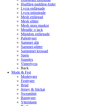
Hudfärg-padding-foder
Lycra enfärgade
Lycra mönstrade
Mesh enfärgad
Mesh glitter
Mesh stora maskor
Metallic o lack
Minidots enfärgade
Paljettyger
Sammet slät
Sammet-glitter
Sammmet krossad
Spets
Supplex
Vinterlycra
Back
Mode & Fest
Modetyger
Festtyger
Brud
Jersey & Stickat
Sweatshirt
Barntyger
Ytterplagg