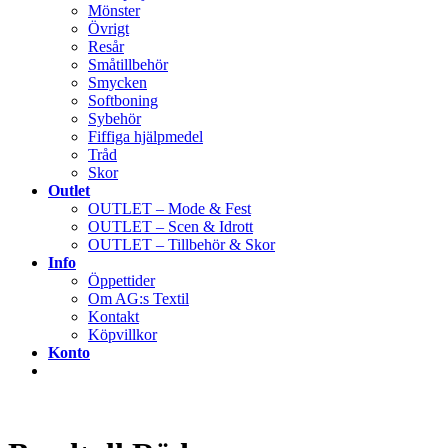
Mönster
Övrigt
Resår
Småtillbehör
Smycken
Softboning
Sybehör
Fiffiga hjälpmedel
Tråd
Skor
Outlet
OUTLET – Mode & Fest
OUTLET – Scen & Idrott
OUTLET – Tillbehör & Skor
Info
Öppettider
Om AG:s Textil
Kontakt
Köpvillkor
Konto