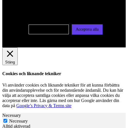
oss av cookies på denna sajt. Cookies kan komma att
användas för personlig och icke personlig annonsering. Läs
vår integritetspolicy
Cookie-inställningar
Acceptera alla
Stäng
Cookies och liknande tekniker
Vi använder cookies och liknande tekniker för att kunna förbättra
din användarupplevelse och för nedanstående ändamål. Du kan här
välja att acceptera samtliga cookies eller anpassa vilka cookies du
accepterar eller inte. Läs gärna med om hur Google använder din
data på
Google’s Privacy & Terms site
Necessary
Necessary
Alltid aktiverad