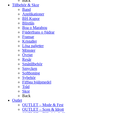
Back
Tillbehör & Skor
Band
Applikationer
BH-Kupor
Blixtlås
Boa o Marabou
Fjäderfrans o fjädrar
Fransar
Kristaller
Lösa paljetter
Mönster
Övrigt
Resår
Småtillbehör
Smycken
Softboning
Sybehör
Fiffiga hjälpmedel
Tråd
Skor
Back
Outlet
OUTLET – Mode & Fest
OUTLET – Scen & Idrott