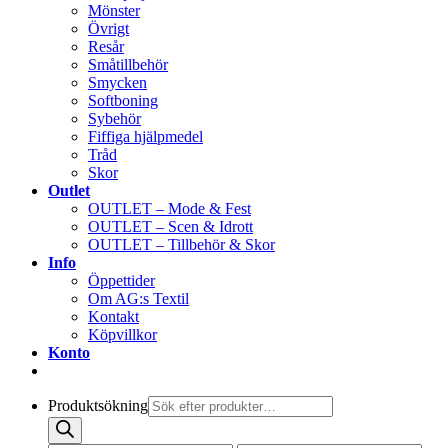
Mönster
Övrigt
Resår
Småtillbehör
Smycken
Softboning
Sybehör
Fiffiga hjälpmedel
Tråd
Skor
Outlet
OUTLET – Mode & Fest
OUTLET – Scen & Idrott
OUTLET – Tillbehör & Skor
Info
Öppettider
Om AG:s Textil
Kontakt
Köpvillkor
Konto
Produktsökning