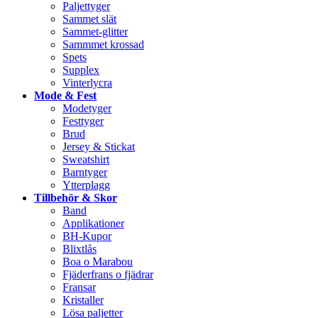
Paljettyger
Sammet slät
Sammet-glitter
Sammmet krossad
Spets
Supplex
Vinterlycra
Mode & Fest
Modetyger
Festtyger
Brud
Jersey & Stickat
Sweatshirt
Barntyger
Ytterplagg
Tillbehör & Skor
Band
Applikationer
BH-Kupor
Blixtlås
Boa o Marabou
Fjäderfrans o fjädrar
Fransar
Kristaller
Lösa paljetter