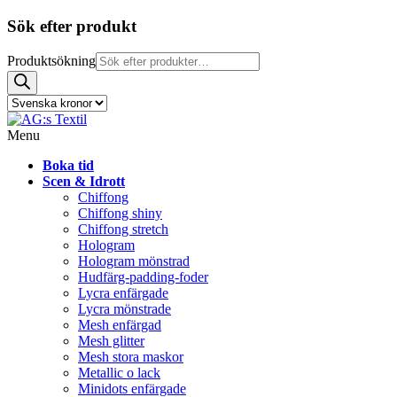
Sök efter produkt
Produktsökning
Menu
Boka tid
Scen & Idrott
Chiffong
Chiffong shiny
Chiffong stretch
Hologram
Hologram mönstrad
Hudfärg-padding-foder
Lycra enfärgade
Lycra mönstrade
Mesh enfärgad
Mesh glitter
Mesh stora maskor
Metallic o lack
Minidots enfärgade