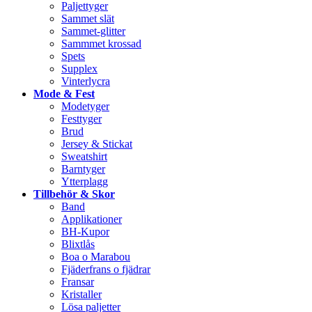
Paljettyger
Sammet slät
Sammet-glitter
Sammmet krossad
Spets
Supplex
Vinterlycra
Mode & Fest
Modetyger
Festtyger
Brud
Jersey & Stickat
Sweatshirt
Barntyger
Ytterplagg
Tillbehör & Skor
Band
Applikationer
BH-Kupor
Blixtlås
Boa o Marabou
Fjäderfrans o fjädrar
Fransar
Kristaller
Lösa paljetter