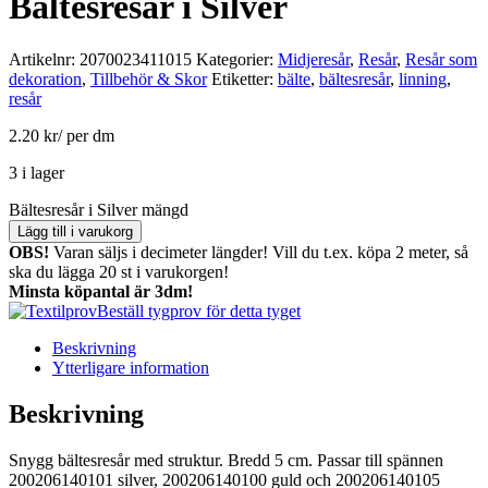
Bältesresår i Silver
Artikelnr:
2070023411015
Kategorier:
Midjeresår
,
Resår
,
Resår som
dekoration
,
Tillbehör & Skor
Etiketter:
bälte
,
bältesresår
,
linning
,
resår
2.20
kr
/ per dm
3 i lager
Bältesresår i Silver mängd
Lägg till i varukorg
OBS!
Varan säljs i decimeter längder! Vill du t.ex. köpa 2 meter, så
ska du lägga 20 st i varukorgen!
Minsta köpantal är 3dm!
Beställ tygprov för detta tyget
Beskrivning
Ytterligare information
Beskrivning
Snygg bältesresår med struktur. Bredd 5 cm. Passar till spännen
200206140101 silver, 200206140100 guld och 200206140105