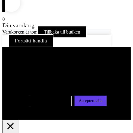
0
Din varukorg
Varukorgen är tom
Tillbaka till butiken
Fortsätt handla
För att ge dig en bättre upplevelse och service använder vi
oss av cookies på denna sajt. Cookies kan komma att
användas för personlig och icke personlig annonsering. Läs
vår integritetspolicy
Cookie-inställningar
Acceptera alla