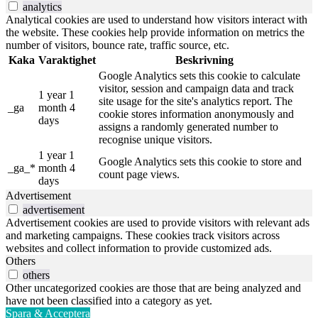
analytics
Analytical cookies are used to understand how visitors interact with
the website. These cookies help provide information on metrics the
number of visitors, bounce rate, traffic source, etc.
Kaka
Varaktighet
Beskrivning
Google Analytics sets this cookie to calculate
visitor, session and campaign data and track
1 year 1
site usage for the site's analytics report. The
_ga
month 4
cookie stores information anonymously and
days
assigns a randomly generated number to
recognise unique visitors.
1 year 1
Google Analytics sets this cookie to store and
_ga_*
month 4
count page views.
days
Advertisement
advertisement
Advertisement cookies are used to provide visitors with relevant ads
and marketing campaigns. These cookies track visitors across
websites and collect information to provide customized ads.
Others
others
Other uncategorized cookies are those that are being analyzed and
have not been classified into a category as yet.
Spara & Acceptera