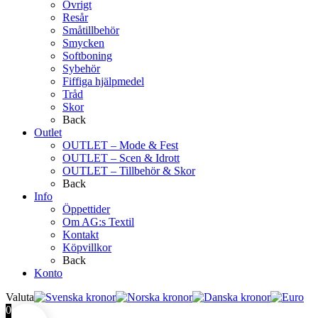
Övrigt
Resår
Småtillbehör
Smycken
Softboning
Sybehör
Fiffiga hjälpmedel
Tråd
Skor
Back
Outlet
OUTLET – Mode & Fest
OUTLET – Scen & Idrott
OUTLET – Tillbehör & Skor
Back
Info
Öppettider
Om AG:s Textil
Kontakt
Köpvillkor
Back
Konto
Valuta
0