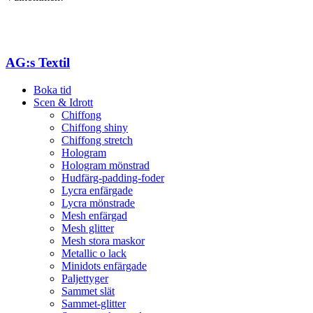
AG:s Textil
Boka tid
Scen & Idrott
Chiffong
Chiffong shiny
Chiffong stretch
Hologram
Hologram mönstrad
Hudfärg-padding-foder
Lycra enfärgade
Lycra mönstrade
Mesh enfärgad
Mesh glitter
Mesh stora maskor
Metallic o lack
Minidots enfärgade
Paljettyger
Sammet slät
Sammet-glitter