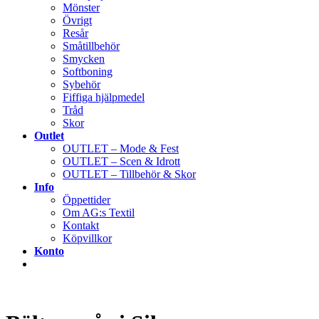
Mönster
Övrigt
Resår
Småtillbehör
Smycken
Softboning
Sybehör
Fiffiga hjälpmedel
Tråd
Skor
Outlet
OUTLET – Mode & Fest
OUTLET – Scen & Idrott
OUTLET – Tillbehör & Skor
Info
Öppettider
Om AG:s Textil
Kontakt
Köpvillkor
Konto