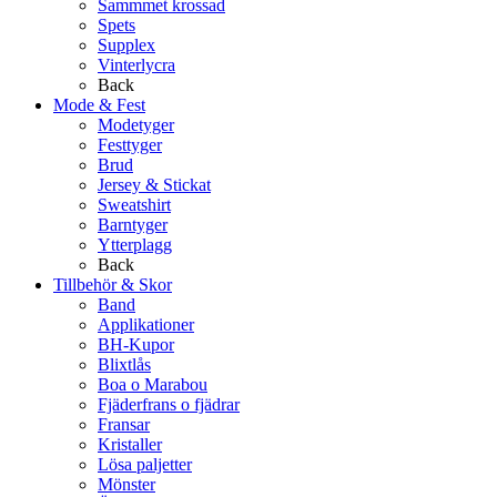
Sammmet krossad
Spets
Supplex
Vinterlycra
Back
Mode & Fest
Modetyger
Festtyger
Brud
Jersey & Stickat
Sweatshirt
Barntyger
Ytterplagg
Back
Tillbehör & Skor
Band
Applikationer
BH-Kupor
Blixtlås
Boa o Marabou
Fjäderfrans o fjädrar
Fransar
Kristaller
Lösa paljetter
Mönster