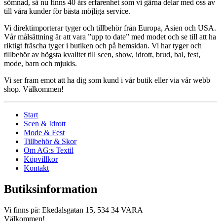
sömnad, så nu finns 40 års erfarenhet som vi gärna delar med oss av
till våra kunder för bästa möjliga service.
Vi direktimporterar tyger och tillbehör från Europa, Asien och USA.
Vår målsättning är att vara ”upp to date” med modet och se till att ha
riktigt fräscha tyger i butiken och på hemsidan. Vi har tyger och
tillbehör av högsta kvalitet till scen, show, idrott, brud, bal, fest,
mode, barn och mjukis.
Vi ser fram emot att ha dig som kund i vår butik eller via vår webb
shop. Välkommen!
Start
Scen & Idrott
Mode & Fest
Tillbehör & Skor
Om AG:s Textil
Köpvillkor
Kontakt
Butiksinformation
Vi finns på: Ekedalsgatan 15, 534 34 VARA
Välkommen!