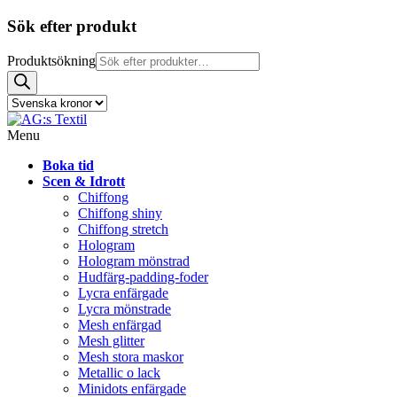
Sök efter produkt
Produktsökning
Menu
Boka tid
Scen & Idrott
Chiffong
Chiffong shiny
Chiffong stretch
Hologram
Hologram mönstrad
Hudfärg-padding-foder
Lycra enfärgade
Lycra mönstrade
Mesh enfärgad
Mesh glitter
Mesh stora maskor
Metallic o lack
Minidots enfärgade