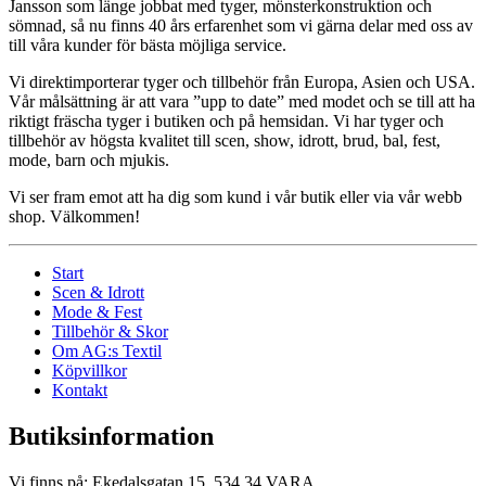
Jansson som länge jobbat med tyger, mönsterkonstruktion och
sömnad, så nu finns 40 års erfarenhet som vi gärna delar med oss av
till våra kunder för bästa möjliga service.
Vi direktimporterar tyger och tillbehör från Europa, Asien och USA.
Vår målsättning är att vara ”upp to date” med modet och se till att ha
riktigt fräscha tyger i butiken och på hemsidan. Vi har tyger och
tillbehör av högsta kvalitet till scen, show, idrott, brud, bal, fest,
mode, barn och mjukis.
Vi ser fram emot att ha dig som kund i vår butik eller via vår webb
shop. Välkommen!
Start
Scen & Idrott
Mode & Fest
Tillbehör & Skor
Om AG:s Textil
Köpvillkor
Kontakt
Butiksinformation
Vi finns på: Ekedalsgatan 15, 534 34 VARA