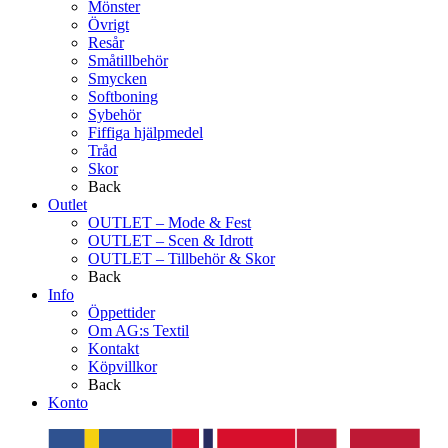
Mönster
Övrigt
Resår
Småtillbehör
Smycken
Softboning
Sybehör
Fiffiga hjälpmedel
Tråd
Skor
Back
Outlet
OUTLET – Mode & Fest
OUTLET – Scen & Idrott
OUTLET – Tillbehör & Skor
Back
Info
Öppettider
Om AG:s Textil
Kontakt
Köpvillkor
Back
Konto