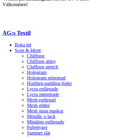
Välkommen!
AG:s Textil
Boka tid
Scen & Idrott
Chiffong
Chiffong shiny
Chiffong stretch
Hologram
Hologram mönstrad
Hudfärg-padding-foder
Lycra enfärgade
Lycra mönstrade
Mesh enfärgad
Mesh glitter
Mesh stora maskor
Metallic o lack
Minidots enfärgade
Paljettyger
Sammet slät