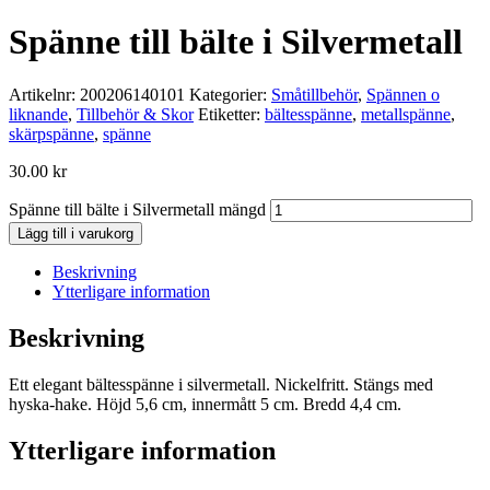
Spänne till bälte i Silvermetall
Artikelnr:
200206140101
Kategorier:
Småtillbehör
,
Spännen o
liknande
,
Tillbehör & Skor
Etiketter:
bältesspänne
,
metallspänne
,
skärpspänne
,
spänne
30.00
kr
Spänne till bälte i Silvermetall mängd
Lägg till i varukorg
Beskrivning
Ytterligare information
Beskrivning
Ett elegant bältesspänne i silvermetall. Nickelfritt. Stängs med
hyska-hake. Höjd 5,6 cm, innermått 5 cm. Bredd 4,4 cm.
Ytterligare information