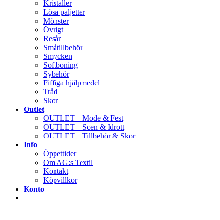
Kristaller
Lösa paljetter
Mönster
Övrigt
Resår
Småtillbehör
Smycken
Softboning
Sybehör
Fiffiga hjälpmedel
Tråd
Skor
Outlet
OUTLET – Mode & Fest
OUTLET – Scen & Idrott
OUTLET – Tillbehör & Skor
Info
Öppettider
Om AG:s Textil
Kontakt
Köpvillkor
Konto