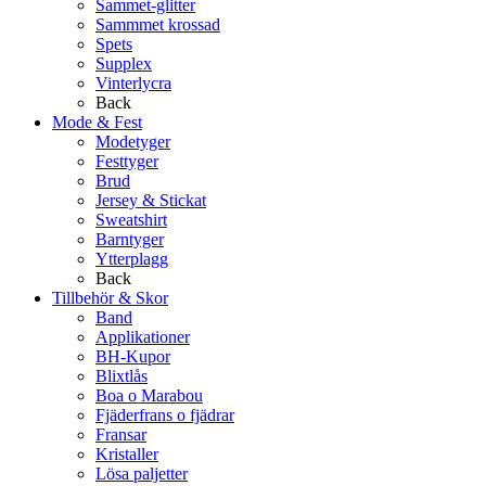
Sammet-glitter
Sammmet krossad
Spets
Supplex
Vinterlycra
Back
Mode & Fest
Modetyger
Festtyger
Brud
Jersey & Stickat
Sweatshirt
Barntyger
Ytterplagg
Back
Tillbehör & Skor
Band
Applikationer
BH-Kupor
Blixtlås
Boa o Marabou
Fjäderfrans o fjädrar
Fransar
Kristaller
Lösa paljetter