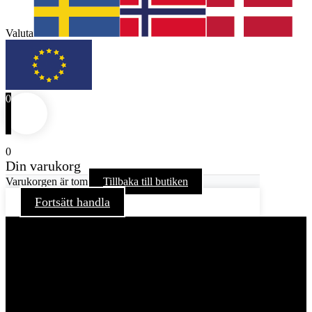
Valuta
0
0
Din varukorg
Varukorgen är tom
Tillbaka till butiken
Fortsätt handla
För att ge dig en bättre upplevelse och service använder vi
oss av cookies på denna sajt. Cookies kan komma att
användas för personlig och icke personlig annonsering. Läs
vår integritetspolicy