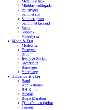
Metallic o lack
Minidots enfärgade
Paljettyger
Sammet slät
Sammet-glitter
Sammmet krossad
Spets
Supplex
Vinterlycra
Mode & Fest
Modetyger
Festtyger
Brud
Jersey & Stickat
Sweatshirt
Barntyger
Ytterplagg
Tillbehör & Skor
Band
Applikationer
BH-Kupor
Blixtlås
Boa o Marabou
Fjäderfrans o fjädrar
Fransar