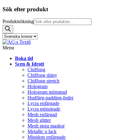
Sök efter produkt
Produktsökning
Menu
Boka tid
Scen & Idrott
Chiffong
Chiffong shiny
Chiffong stretch
Hologram
Hologram mönstrad
Hudfärg-padding-foder
Lycra enfärgade
Lycra mönstrade
Mesh enfärgad
Mesh glitter
Mesh stora maskor
Metallic o lack
Minidots enfärgade