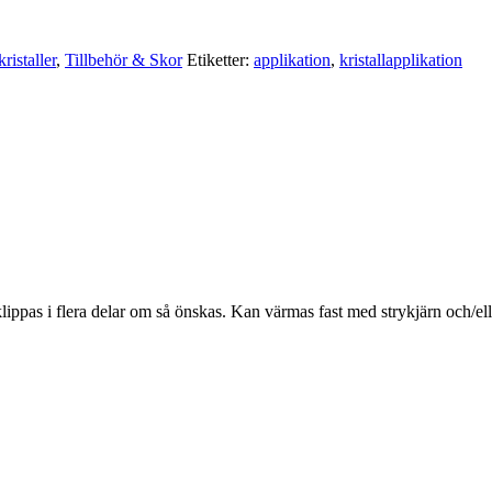
ristaller
,
Tillbehör & Skor
Etiketter:
applikation
,
kristallapplikation
ippas i flera delar om så önskas. Kan värmas fast med strykjärn och/elle