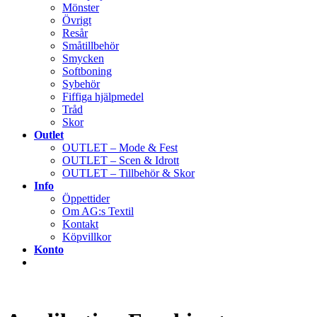
Mönster
Övrigt
Resår
Småtillbehör
Smycken
Softboning
Sybehör
Fiffiga hjälpmedel
Tråd
Skor
Outlet
OUTLET – Mode & Fest
OUTLET – Scen & Idrott
OUTLET – Tillbehör & Skor
Info
Öppettider
Om AG:s Textil
Kontakt
Köpvillkor
Konto