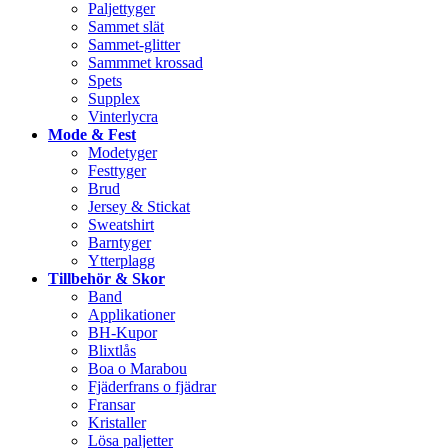
Paljettyger
Sammet slät
Sammet-glitter
Sammmet krossad
Spets
Supplex
Vinterlycra
Mode & Fest
Modetyger
Festtyger
Brud
Jersey & Stickat
Sweatshirt
Barntyger
Ytterplagg
Tillbehör & Skor
Band
Applikationer
BH-Kupor
Blixtlås
Boa o Marabou
Fjäderfrans o fjädrar
Fransar
Kristaller
Lösa paljetter