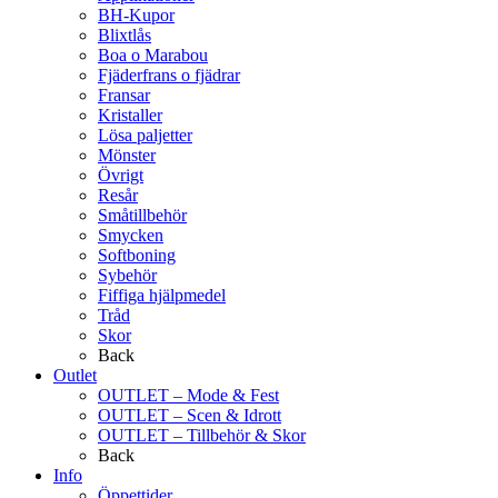
BH-Kupor
Blixtlås
Boa o Marabou
Fjäderfrans o fjädrar
Fransar
Kristaller
Lösa paljetter
Mönster
Övrigt
Resår
Småtillbehör
Smycken
Softboning
Sybehör
Fiffiga hjälpmedel
Tråd
Skor
Back
Outlet
OUTLET – Mode & Fest
OUTLET – Scen & Idrott
OUTLET – Tillbehör & Skor
Back
Info
Öppettider