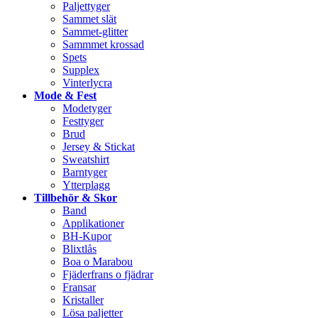
Paljettyger
Sammet slät
Sammet-glitter
Sammmet krossad
Spets
Supplex
Vinterlycra
Mode & Fest
Modetyger
Festtyger
Brud
Jersey & Stickat
Sweatshirt
Barntyger
Ytterplagg
Tillbehör & Skor
Band
Applikationer
BH-Kupor
Blixtlås
Boa o Marabou
Fjäderfrans o fjädrar
Fransar
Kristaller
Lösa paljetter