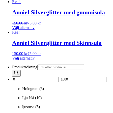
Rea!
Anniel Silverglitter med gummisula
150.00
kr
75.00
kr
Välj alternativ
Rea!
Anniel Silverglitter med Skinnsula
150.00
kr
75.00
kr
Välj alternativ
Produktsökning
Hologram
(3)
Ljusblå
(10)
ljusrosa
(5)