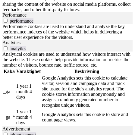
sharing the content of the website on social media platforms, collect
feedbacks, and other third-party features.
Performance
performance
Performance cookies are used to understand and analyze the key
performance indexes of the website which helps in delivering a
better user experience for the visitors.
Analytics
analytics
Analytical cookies are used to understand how visitors interact with
the website. These cookies help provide information on metrics the
number of visitors, bounce rate, traffic source, etc.
Kaka
Varaktighet
Beskrivning
Google Analytics sets this cookie to calculate
visitor, session and campaign data and track
1 year 1
site usage for the site's analytics report. The
_ga
month 4
cookie stores information anonymously and
days
assigns a randomly generated number to
recognise unique visitors.
1 year 1
Google Analytics sets this cookie to store and
_ga_*
month 4
count page views.
days
Advertisement
advertisement