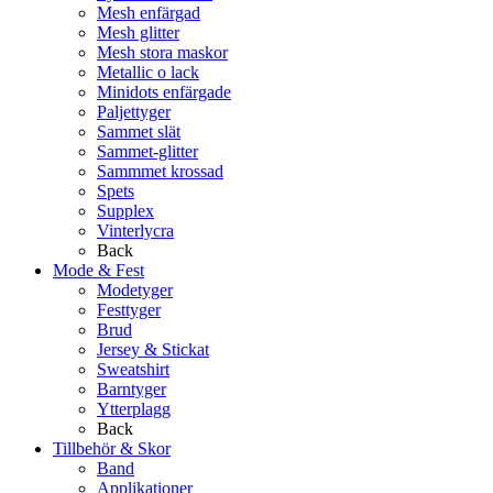
Mesh enfärgad
Mesh glitter
Mesh stora maskor
Metallic o lack
Minidots enfärgade
Paljettyger
Sammet slät
Sammet-glitter
Sammmet krossad
Spets
Supplex
Vinterlycra
Back
Mode & Fest
Modetyger
Festtyger
Brud
Jersey & Stickat
Sweatshirt
Barntyger
Ytterplagg
Back
Tillbehör & Skor
Band
Applikationer