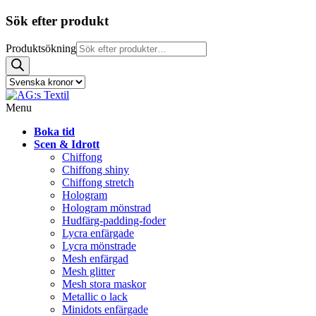
Sök efter produkt
Produktsökning
Menu
Boka tid
Scen & Idrott
Chiffong
Chiffong shiny
Chiffong stretch
Hologram
Hologram mönstrad
Hudfärg-padding-foder
Lycra enfärgade
Lycra mönstrade
Mesh enfärgad
Mesh glitter
Mesh stora maskor
Metallic o lack
Minidots enfärgade