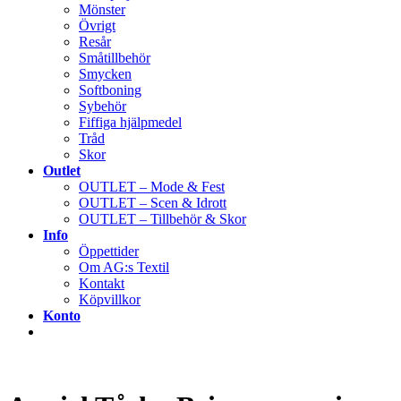
Mönster
Övrigt
Resår
Småtillbehör
Smycken
Softboning
Sybehör
Fiffiga hjälpmedel
Tråd
Skor
Outlet
OUTLET – Mode & Fest
OUTLET – Scen & Idrott
OUTLET – Tillbehör & Skor
Info
Öppettider
Om AG:s Textil
Kontakt
Köpvillkor
Konto