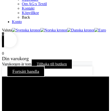
Om AG:s Textil
Kontakt
Köpvillkor
Back
Konto
Valuta
0
0
Din varukorg
Varukorgen är tom
Tillbaka till butiken
Fortsätt handla
För att ge dig en bättre upplevelse och service använder vi
oss av cookies på denna sajt. Cookies kan komma att
användas för personlig och icke personlig annonsering. Läs
vår integritetspolicy