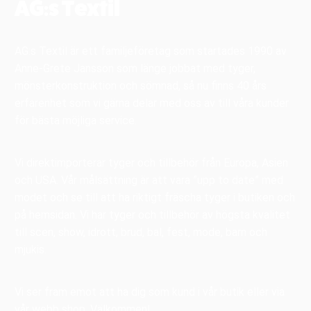
AG:s Textil
AG:s Textil är ett familjeföretag som startades 1990 av
Anne-Grete Jansson som länge jobbat med tyger,
mönsterkonstruktion och sömnad, så nu finns 40 års
erfarenhet som vi gärna delar med oss av till våra kunder
för bästa möjliga service.
Vi direktimporterar tyger och tillbehör från Europa, Asien
och USA. Vår målsättning är att vara ”upp to date” med
modet och se till att ha riktigt fräscha tyger i butiken och
på hemsidan. Vi har tyger och tillbehör av högsta kvalitet
till scen, show, idrott, brud, bal, fest, mode, barn och
mjukis.
Vi ser fram emot att ha dig som kund i vår butik eller via
vår webb shop. Välkommen!