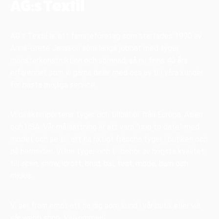
AG:s Textil
AG:s Textil är ett familjeföretag som startades 1990 av
Anne-Grete Jansson som länge jobbat med tyger,
mönsterkonstruktion och sömnad, så nu finns 40 års
erfarenhet som vi gärna delar med oss av till våra kunder
för bästa möjliga service.
Vi direktimporterar tyger och tillbehör från Europa, Asien
och USA. Vår målsättning är att vara ”upp to date” med
modet och se till att ha riktigt fräscha tyger i butiken och
på hemsidan. Vi har tyger och tillbehör av högsta kvalitet
till scen, show, idrott, brud, bal, fest, mode, barn och
mjukis.
Vi ser fram emot att ha dig som kund i vår butik eller via
vår webb shop. Välkommen!