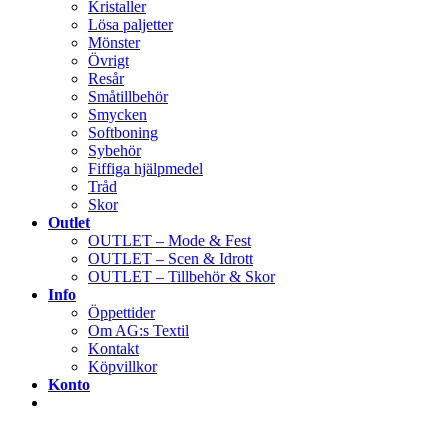
Kristaller
Lösa paljetter
Mönster
Övrigt
Resår
Småtillbehör
Smycken
Softboning
Sybehör
Fiffiga hjälpmedel
Tråd
Skor
Outlet
OUTLET – Mode & Fest
OUTLET – Scen & Idrott
OUTLET – Tillbehör & Skor
Info
Öppettider
Om AG:s Textil
Kontakt
Köpvillkor
Konto