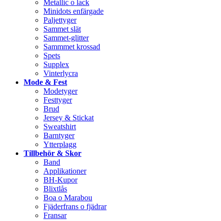
Metallic o lack
Minidots enfärgade
Paljettyger
Sammet slät
Sammet-glitter
Sammmet krossad
Spets
Supplex
Vinterlycra
Mode & Fest
Modetyger
Festtyger
Brud
Jersey & Stickat
Sweatshirt
Barntyger
Ytterplagg
Tillbehör & Skor
Band
Applikationer
BH-Kupor
Blixtlås
Boa o Marabou
Fjäderfrans o fjädrar
Fransar