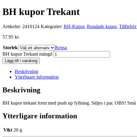
BH kupor Trekant
Artikelnr:
2410124
Kategorier:
BH-Kupor
,
Rundade kupor
,
Tillbehö
57.95
kr.
Storlek
Rensa
BH kupor Trekant mängd
Lägg till i varukorg
Beskrivning
Ytterligare information
Beskrivning
BH kupor trekant form med push up fyllning. Säljes i par. OBS! Små i st
Ytterligare information
Vikt
20 g