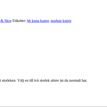
r & Skor
Etiketter:
bh kupa kupor
,
pushup kupor
orleken. Välj en till två storlek större än du normalt har.