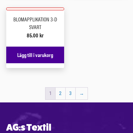
BLOMAPPLIKATION 3-D
SVART
85.00
kr
Lägg till i varukorg
1
2
3
→
AG:s Textil