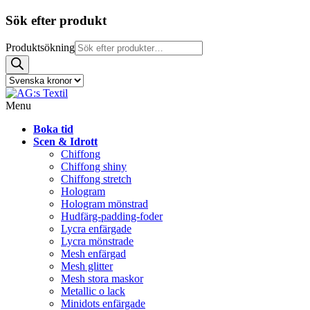
Sök efter produkt
Produktsökning
Menu
Boka tid
Scen & Idrott
Chiffong
Chiffong shiny
Chiffong stretch
Hologram
Hologram mönstrad
Hudfärg-padding-foder
Lycra enfärgade
Lycra mönstrade
Mesh enfärgad
Mesh glitter
Mesh stora maskor
Metallic o lack
Minidots enfärgade