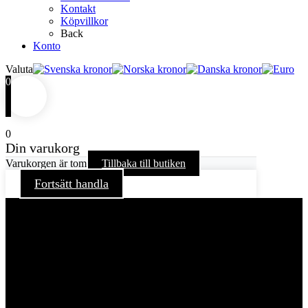
Kontakt
Köpvillkor
Back
Konto
Valuta
0
0
Din varukorg
Varukorgen är tom
Tillbaka till butiken
Fortsätt handla
För att ge dig en bättre upplevelse och service använder vi
oss av cookies på denna sajt. Cookies kan komma att
användas för personlig och icke personlig annonsering. Läs
vår integritetspolicy