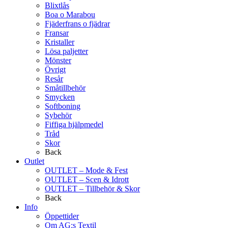
Blixtlås
Boa o Marabou
Fjäderfrans o fjädrar
Fransar
Kristaller
Lösa paljetter
Mönster
Övrigt
Resår
Småtillbehör
Smycken
Softboning
Sybehör
Fiffiga hjälpmedel
Tråd
Skor
Back
Outlet
OUTLET – Mode & Fest
OUTLET – Scen & Idrott
OUTLET – Tillbehör & Skor
Back
Info
Öppettider
Om AG:s Textil