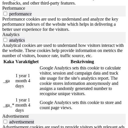
feedbacks, and other third-party features.
Performance
performance
Performance cookies are used to understand and analyze the key
performance indexes of the website which helps in delivering a
better user experience for the visitors.
Analytics
analytics
Analytical cookies are used to understand how visitors interact with
the website. These cookies help provide information on metrics the
number of visitors, bounce rate, traffic source, etc.
Kaka
Varaktighet
Beskrivning
Google Analytics sets this cookie to calculate
visitor, session and campaign data and track
1 year 1
site usage for the site's analytics report. The
_ga
month 4
cookie stores information anonymously and
days
assigns a randomly generated number to
recognise unique visitors.
1 year 1
Google Analytics sets this cookie to store and
_ga_*
month 4
count page views.
days
Advertisement
advertisement
Advertisement cookies are used to provide visitors with relevant ads