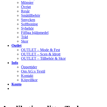
Mönster
Övrigt
Resår
Småtillbehör
Smycken
Softboning
Sybehör
Fiffiga hjälpmedel
Tråd
Skor
Outlet
OUTLET – Mode & Fest
OUTLET – Scen & Idrott
OUTLET – Tillbehör & Skor
Info
Öppettider
Om AG:s Textil
Kontakt
Köpvillkor
Konto