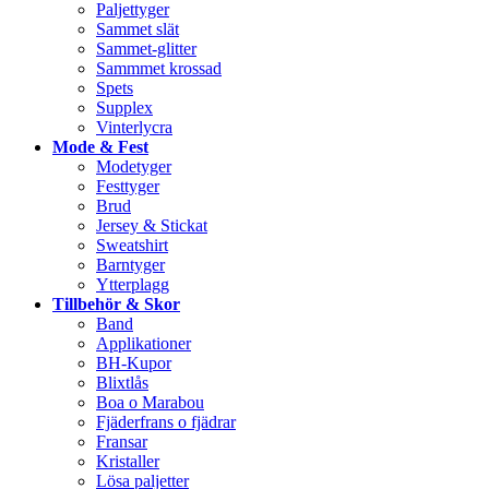
Paljettyger
Sammet slät
Sammet-glitter
Sammmet krossad
Spets
Supplex
Vinterlycra
Mode & Fest
Modetyger
Festtyger
Brud
Jersey & Stickat
Sweatshirt
Barntyger
Ytterplagg
Tillbehör & Skor
Band
Applikationer
BH-Kupor
Blixtlås
Boa o Marabou
Fjäderfrans o fjädrar
Fransar
Kristaller
Lösa paljetter