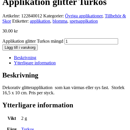
Applikation glitter Turkos
Artikelnr:
122840012
Kategorier:
Övriga applikationer
,
Tillbehör &
Skor
Etiketter:
applikation
,
blomma
,
spetsapplkation
30.00
kr
Applikation glitter Turkos mängd
Lägg till i varukorg
Beskrivning
Ytterligare information
Beskrivning
Dekorativ glitterapplikation som kan värmas eller sys fast. Storlek
16,5 x 10 cm. Pris per styck.
Ytterligare information
Vikt
2 g
Färg
Turkos