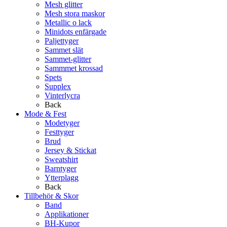
Mesh glitter
Mesh stora maskor
Metallic o lack
Minidots enfärgade
Paljettyger
Sammet slät
Sammet-glitter
Sammmet krossad
Spets
Supplex
Vinterlycra
Back
Mode & Fest
Modetyger
Festtyger
Brud
Jersey & Stickat
Sweatshirt
Barntyger
Ytterplagg
Back
Tillbehör & Skor
Band
Applikationer
BH-Kupor