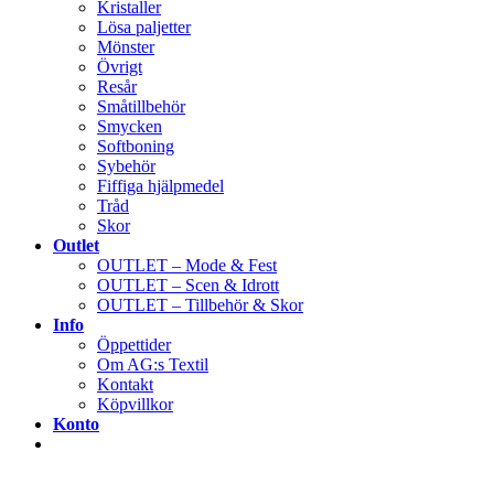
Kristaller
Lösa paljetter
Mönster
Övrigt
Resår
Småtillbehör
Smycken
Softboning
Sybehör
Fiffiga hjälpmedel
Tråd
Skor
Outlet
OUTLET – Mode & Fest
OUTLET – Scen & Idrott
OUTLET – Tillbehör & Skor
Info
Öppettider
Om AG:s Textil
Kontakt
Köpvillkor
Konto