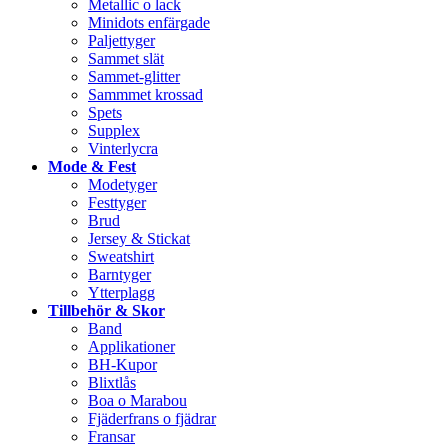
Metallic o lack
Minidots enfärgade
Paljettyger
Sammet slät
Sammet-glitter
Sammmet krossad
Spets
Supplex
Vinterlycra
Mode & Fest
Modetyger
Festtyger
Brud
Jersey & Stickat
Sweatshirt
Barntyger
Ytterplagg
Tillbehör & Skor
Band
Applikationer
BH-Kupor
Blixtlås
Boa o Marabou
Fjäderfrans o fjädrar
Fransar