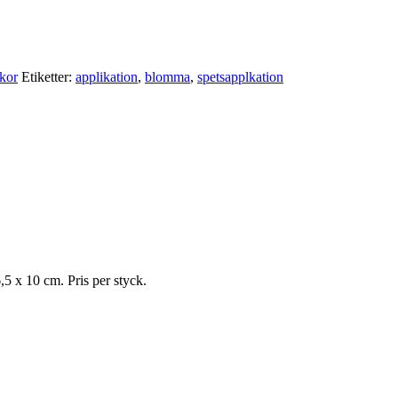
kor
Etiketter:
applikation
,
blomma
,
spetsapplkation
,5 x 10 cm. Pris per styck.