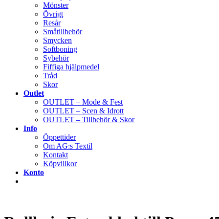
Mönster
Övrigt
Resår
Småtillbehör
Smycken
Softboning
Sybehör
Fiffiga hjälpmedel
Tråd
Skor
Outlet
OUTLET – Mode & Fest
OUTLET – Scen & Idrott
OUTLET – Tillbehör & Skor
Info
Öppettider
Om AG:s Textil
Kontakt
Köpvillkor
Konto