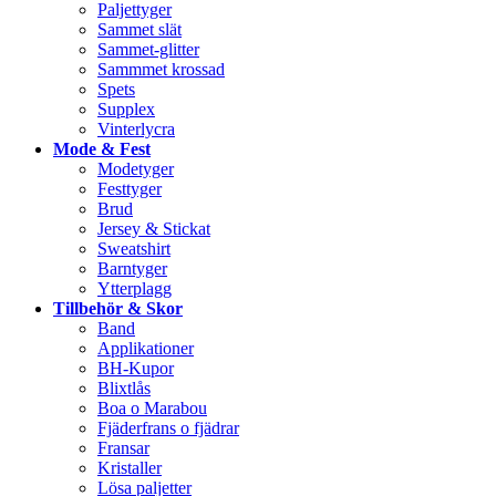
Paljettyger
Sammet slät
Sammet-glitter
Sammmet krossad
Spets
Supplex
Vinterlycra
Mode & Fest
Modetyger
Festtyger
Brud
Jersey & Stickat
Sweatshirt
Barntyger
Ytterplagg
Tillbehör & Skor
Band
Applikationer
BH-Kupor
Blixtlås
Boa o Marabou
Fjäderfrans o fjädrar
Fransar
Kristaller
Lösa paljetter