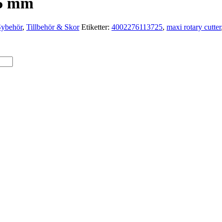
45 mm
Sybehör
,
Tillbehör & Skor
Etiketter:
4002276113725
,
maxi rotary cutter