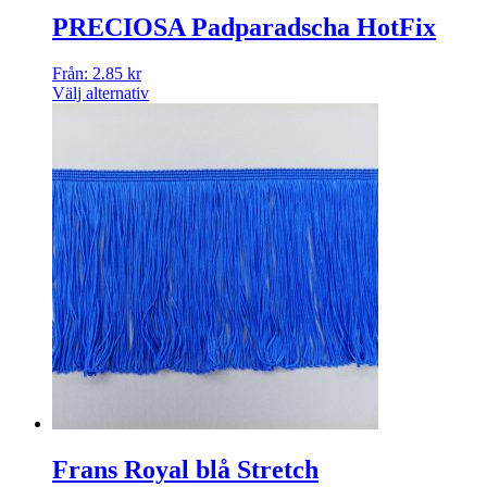
PRECIOSA Padparadscha HotFix
Från:
2.85
kr
Välj alternativ
Frans Royal blå Stretch