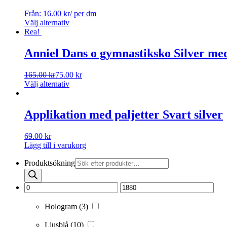
Från:
16.00
kr
/ per dm
Välj alternativ
Rea!
Anniel Dans o gymnastiksko Silver med
165.00
kr
75.00
kr
Välj alternativ
Applikation med paljetter Svart silver
69.00
kr
Lägg till i varukorg
Produktsökning
Hologram
(3)
Ljusblå
(10)