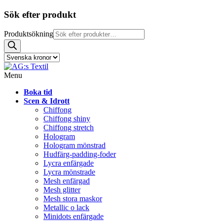
Sök efter produkt
Produktsökning
Menu
Boka tid
Scen & Idrott
Chiffong
Chiffong shiny
Chiffong stretch
Hologram
Hologram mönstrad
Hudfärg-padding-foder
Lycra enfärgade
Lycra mönstrade
Mesh enfärgad
Mesh glitter
Mesh stora maskor
Metallic o lack
Minidots enfärgade