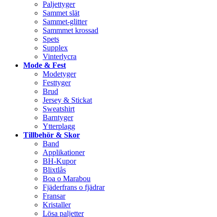
Paljettyger
Sammet slät
Sammet-glitter
Sammmet krossad
Spets
Supplex
Vinterlycra
Mode & Fest
Modetyger
Festtyger
Brud
Jersey & Stickat
Sweatshirt
Barntyger
Ytterplagg
Tillbehör & Skor
Band
Applikationer
BH-Kupor
Blixtlås
Boa o Marabou
Fjäderfrans o fjädrar
Fransar
Kristaller
Lösa paljetter