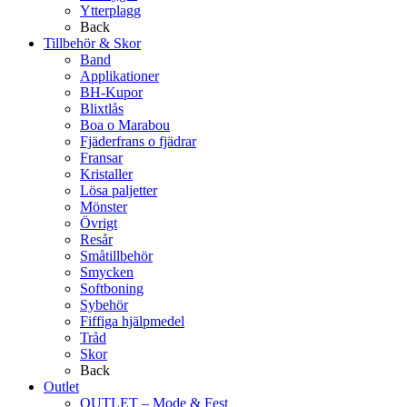
Ytterplagg
Back
Tillbehör & Skor
Band
Applikationer
BH-Kupor
Blixtlås
Boa o Marabou
Fjäderfrans o fjädrar
Fransar
Kristaller
Lösa paljetter
Mönster
Övrigt
Resår
Småtillbehör
Smycken
Softboning
Sybehör
Fiffiga hjälpmedel
Tråd
Skor
Back
Outlet
OUTLET – Mode & Fest