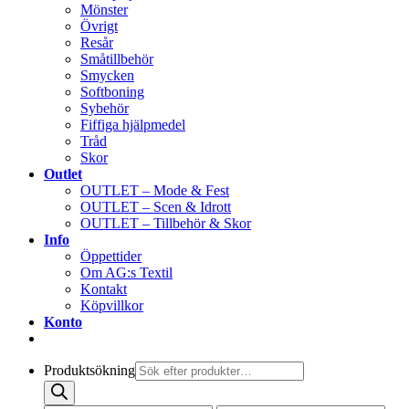
Mönster
Övrigt
Resår
Småtillbehör
Smycken
Softboning
Sybehör
Fiffiga hjälpmedel
Tråd
Skor
Outlet
OUTLET – Mode & Fest
OUTLET – Scen & Idrott
OUTLET – Tillbehör & Skor
Info
Öppettider
Om AG:s Textil
Kontakt
Köpvillkor
Konto
Produktsökning