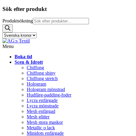
Sök efter produkt
Produktsökning
Menu
Boka tid
Scen & Idrott
Chiffong
Chiffong shiny
Chiffong stretch
Hologram
Hologram mönstrad
Hudfärg-padding-foder
Lycra enfärgade
Lycra mönstrade
Mesh enfärgad
Mesh glitter
Mesh stora maskor
Metallic o lack
Minidots enfärgade