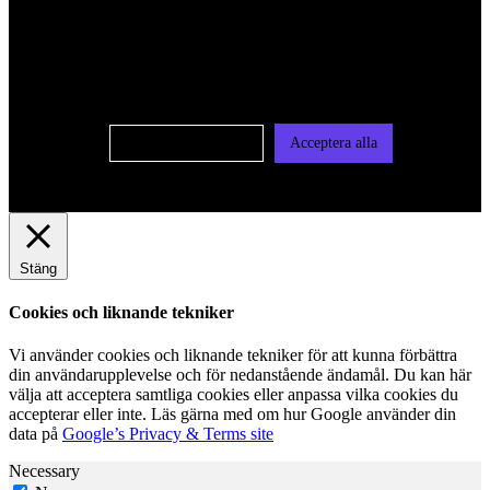
För att ge dig en bättre upplevelse och service använder vi
oss av cookies på denna sajt. Cookies kan komma att
användas för personlig och icke personlig annonsering. Läs
vår integritetspolicy
Cookie-inställningar
Acceptera alla
Stäng
Cookies och liknande tekniker
Vi använder cookies och liknande tekniker för att kunna förbättra
din användarupplevelse och för nedanstående ändamål. Du kan här
välja att acceptera samtliga cookies eller anpassa vilka cookies du
accepterar eller inte. Läs gärna med om hur Google använder din
data på
Google’s Privacy & Terms site
Necessary