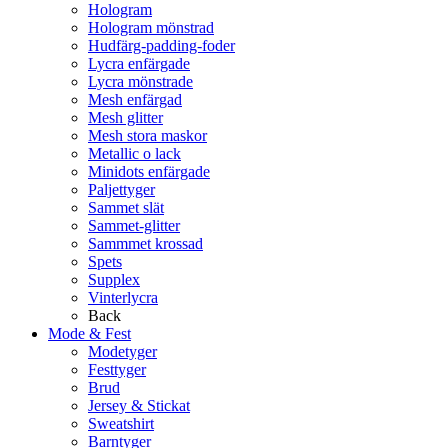
Hologram
Hologram mönstrad
Hudfärg-padding-foder
Lycra enfärgade
Lycra mönstrade
Mesh enfärgad
Mesh glitter
Mesh stora maskor
Metallic o lack
Minidots enfärgade
Paljettyger
Sammet slät
Sammet-glitter
Sammmet krossad
Spets
Supplex
Vinterlycra
Back
Mode & Fest
Modetyger
Festtyger
Brud
Jersey & Stickat
Sweatshirt
Barntyger