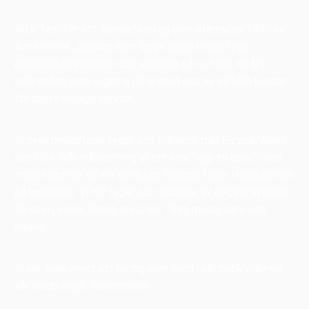
AG:s Textil är ett familjeföretag som startades 1990 av
Anne-Grete Jansson som länge jobbat med tyger,
mönsterkonstruktion och sömnad, så nu finns 40 års
erfarenhet som vi gärna delar med oss av till våra kunder
för bästa möjliga service.
Vi direktimporterar tyger och tillbehör från Europa, Asien
och USA. Vår målsättning är att vara ”upp to date” med
modet och se till att ha riktigt fräscha tyger i butiken och
på hemsidan. Vi har tyger och tillbehör av högsta kvalitet
till scen, show, idrott, brud, bal, fest, mode, barn och
mjukis.
Vi ser fram emot att ha dig som kund i vår butik eller via
vår webb shop. Välkommen!