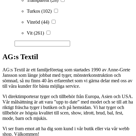
Transparent
(28)
Turkos
(102)
Vinröd
(44)
Vit
(261)
AG:s Textil
AG:s Textil är ett familjeföretag som startades 1990 av Anne-Grete
Jansson som länge jobbat med tyger, mönsterkonstruktion och
sömnad, så nu finns 40 års erfarenhet som vi gärna delar med oss av
till våra kunder för bästa möjliga service.
Vi direktimporterar tyger och tillbehör från Europa, Asien och USA.
Vår målsättning är att vara ”upp to date” med modet och se till att ha
riktigt fräscha tyger i butiken och på hemsidan. Vi har tyger och
tillbehör av högsta kvalitet till scen, show, idrott, brud, bal, fest,
mode, barn och mjukis.
Vi ser fram emot att ha dig som kund i vår butik eller via vår webb
shop. Välkommen!