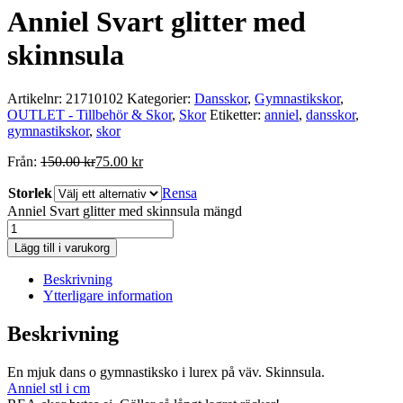
Anniel Svart glitter med
skinnsula
Artikelnr:
21710102
Kategorier:
Dansskor
,
Gymnastikskor
,
OUTLET - Tillbehör & Skor
,
Skor
Etiketter:
anniel
,
dansskor
,
gymnastikskor
,
skor
Från:
150.00
kr
75.00
kr
Storlek
Rensa
Anniel Svart glitter med skinnsula mängd
Lägg till i varukorg
Beskrivning
Ytterligare information
Beskrivning
En mjuk dans o gymnastiksko i lurex på väv. Skinnsula.
Anniel stl i cm