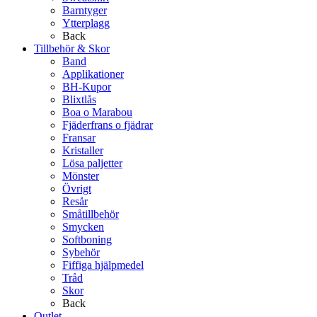
Barntyger
Ytterplagg
Back
Tillbehör & Skor
Band
Applikationer
BH-Kupor
Blixtlås
Boa o Marabou
Fjäderfrans o fjädrar
Fransar
Kristaller
Lösa paljetter
Mönster
Övrigt
Resår
Småtillbehör
Smycken
Softboning
Sybehör
Fiffiga hjälpmedel
Tråd
Skor
Back
Outlet