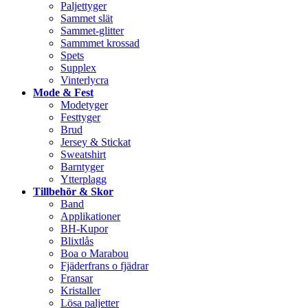
Paljettyger
Sammet slät
Sammet-glitter
Sammmet krossad
Spets
Supplex
Vinterlycra
Mode & Fest
Modetyger
Festtyger
Brud
Jersey & Stickat
Sweatshirt
Barntyger
Ytterplagg
Tillbehör & Skor
Band
Applikationer
BH-Kupor
Blixtlås
Boa o Marabou
Fjäderfrans o fjädrar
Fransar
Kristaller
Lösa paljetter