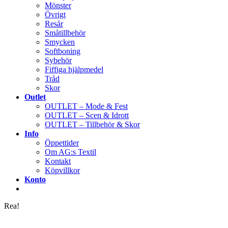
Mönster
Övrigt
Resår
Småtillbehör
Smycken
Softboning
Sybehör
Fiffiga hjälpmedel
Tråd
Skor
Outlet
OUTLET – Mode & Fest
OUTLET – Scen & Idrott
OUTLET – Tillbehör & Skor
Info
Öppettider
Om AG:s Textil
Kontakt
Köpvillkor
Konto
Rea!