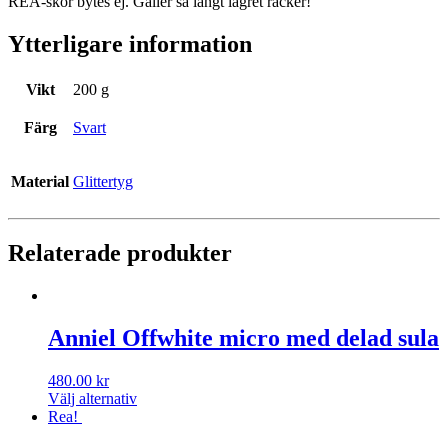
REA-skor bytes ej. Gäller så långt lagret räcker!
Ytterligare information
Vikt
200 g
Färg
Svart
Material
Glittertyg
Relaterade produkter
Anniel Offwhite micro med delad sula
480.00
kr
Välj alternativ
Rea!