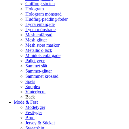
Chiffong stretch
Hologram
Hologram mönstrad
Hudfärg-padding-foder
Lycra enfärgade
Lycra mönstrade
Mesh enfärgad
Mesh glitter
Mesh stora maskor
Metallic o lack
Minidots enfärgade
Paljettyger
Sammet slät
Sammet-glitter
Sammmet krossad
Spets
Supplex
Vinterlycra
Back
Mode & Fest
Modetyger
Festtyger
Brud
Jersey & Stickat
Sweatshirt