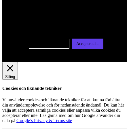
För att ge dig en bättre upplevelse och service använder vi
oss av cookies på denna sajt. Cookies kan komma att
användas för personlig och icke personlig annonsering. Läs
vår integritetspolicy
Cookie-inställningar
Acceptera alla
Stäng
Cookies och liknande tekniker
Vi använder cookies och liknande tekniker för att kunna förbättra
din användarupplevelse och för nedanstående ändamål. Du kan här
välja att acceptera samtliga cookies eller anpassa vilka cookies du
accepterar eller inte. Läs gärna med om hur Google använder din
data på
Google’s Privacy & Terms site