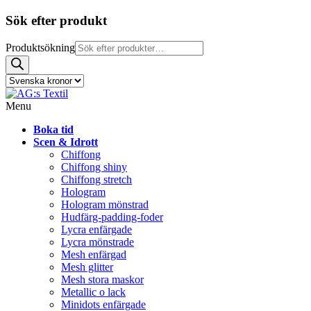
Sök efter produkt
Produktsökning
Menu
Boka tid
Scen & Idrott
Chiffong
Chiffong shiny
Chiffong stretch
Hologram
Hologram mönstrad
Hudfärg-padding-foder
Lycra enfärgade
Lycra mönstrade
Mesh enfärgad
Mesh glitter
Mesh stora maskor
Metallic o lack
Minidots enfärgade