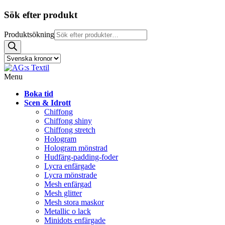
Sök efter produkt
Produktsökning
Menu
Boka tid
Scen & Idrott
Chiffong
Chiffong shiny
Chiffong stretch
Hologram
Hologram mönstrad
Hudfärg-padding-foder
Lycra enfärgade
Lycra mönstrade
Mesh enfärgad
Mesh glitter
Mesh stora maskor
Metallic o lack
Minidots enfärgade