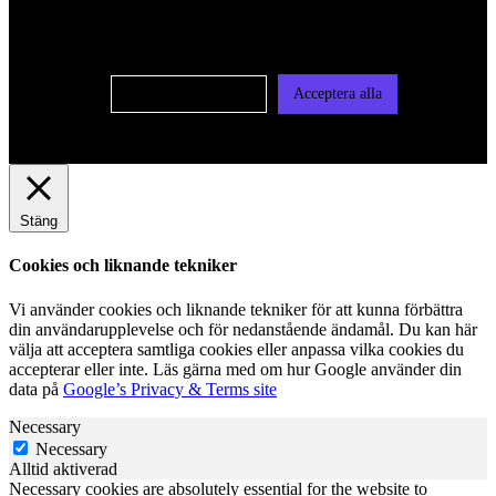
användas för personlig och icke personlig annonsering. Läs
vår integritetspolicy
Cookie-inställningar
Acceptera alla
Stäng
Cookies och liknande tekniker
Vi använder cookies och liknande tekniker för att kunna förbättra
din användarupplevelse och för nedanstående ändamål. Du kan här
välja att acceptera samtliga cookies eller anpassa vilka cookies du
accepterar eller inte. Läs gärna med om hur Google använder din
data på
Google’s Privacy & Terms site
Necessary
Necessary
Alltid aktiverad
Necessary cookies are absolutely essential for the website to