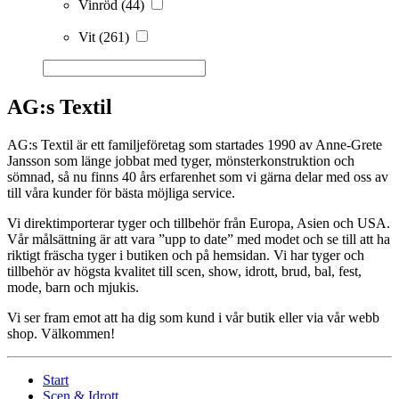
Vinröd
(44)
Vit
(261)
AG:s Textil
AG:s Textil är ett familjeföretag som startades 1990 av Anne-Grete
Jansson som länge jobbat med tyger, mönsterkonstruktion och
sömnad, så nu finns 40 års erfarenhet som vi gärna delar med oss av
till våra kunder för bästa möjliga service.
Vi direktimporterar tyger och tillbehör från Europa, Asien och USA.
Vår målsättning är att vara ”upp to date” med modet och se till att ha
riktigt fräscha tyger i butiken och på hemsidan. Vi har tyger och
tillbehör av högsta kvalitet till scen, show, idrott, brud, bal, fest,
mode, barn och mjukis.
Vi ser fram emot att ha dig som kund i vår butik eller via vår webb
shop. Välkommen!
Start
Scen & Idrott