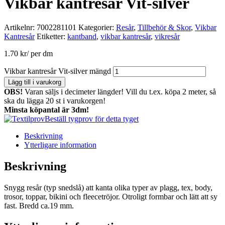
Vikbar kantresår Vit-silver
Artikelnr:
7002281101
Kategorier:
Resår
,
Tillbehör & Skor
,
Vikbar
Kantresår
Etiketter:
kantband
,
vikbar kantresår
,
vikresår
1.70
kr
/ per dm
Vikbar kantresår Vit-silver mängd
Lägg till i varukorg
OBS!
Varan säljs i decimeter längder! Vill du t.ex. köpa 2 meter, så
ska du lägga 20 st i varukorgen!
Minsta köpantal är 3dm!
Beställ tygprov för detta tyget
Beskrivning
Ytterligare information
Beskrivning
Snygg resår (typ snedslå) att kanta olika typer av plagg, tex, body,
trosor, toppar, bikini och fleecetröjor. Otroligt formbar och lätt att sy
fast. Bredd ca.19 mm.