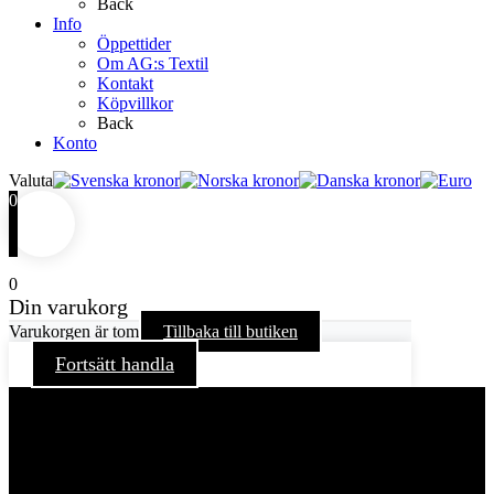
Back
Info
Öppettider
Om AG:s Textil
Kontakt
Köpvillkor
Back
Konto
Valuta
0
0
Din varukorg
Varukorgen är tom
Tillbaka till butiken
Fortsätt handla
För att ge dig en bättre upplevelse och service använder vi
oss av cookies på denna sajt. Cookies kan komma att