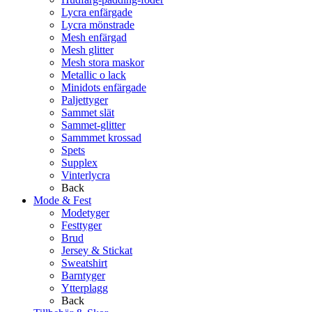
Lycra enfärgade
Lycra mönstrade
Mesh enfärgad
Mesh glitter
Mesh stora maskor
Metallic o lack
Minidots enfärgade
Paljettyger
Sammet slät
Sammet-glitter
Sammmet krossad
Spets
Supplex
Vinterlycra
Back
Mode & Fest
Modetyger
Festtyger
Brud
Jersey & Stickat
Sweatshirt
Barntyger
Ytterplagg
Back