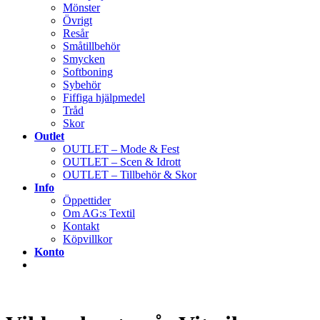
Mönster
Övrigt
Resår
Småtillbehör
Smycken
Softboning
Sybehör
Fiffiga hjälpmedel
Tråd
Skor
Outlet
OUTLET – Mode & Fest
OUTLET – Scen & Idrott
OUTLET – Tillbehör & Skor
Info
Öppettider
Om AG:s Textil
Kontakt
Köpvillkor
Konto