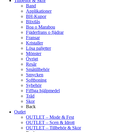
Tillbehör & Skor
Band
Applikationer
BH-Kupor
Blixtlås
Boa o Marabou
Fjäderfrans o fjädrar
Fransar
Kristaller
Lösa paljetter
Mönster
Övrigt
Resår
Småtillbehör
Smycken
Softboning
Sybehör
Fiffiga hjälpmedel
Tråd
Skor
Back
Outlet
OUTLET – Mode & Fest
OUTLET – Scen & Idrott
OUTLET – Tillbehör & Skor