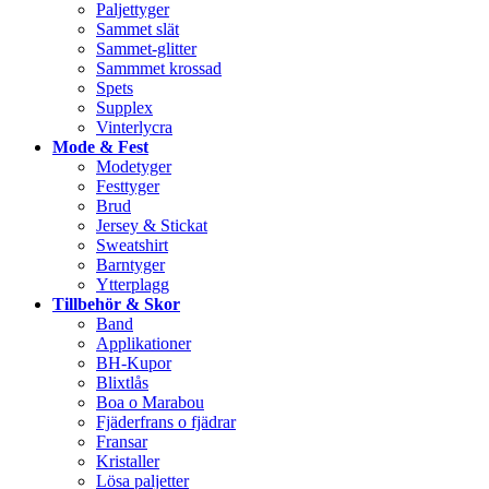
Paljettyger
Sammet slät
Sammet-glitter
Sammmet krossad
Spets
Supplex
Vinterlycra
Mode & Fest
Modetyger
Festtyger
Brud
Jersey & Stickat
Sweatshirt
Barntyger
Ytterplagg
Tillbehör & Skor
Band
Applikationer
BH-Kupor
Blixtlås
Boa o Marabou
Fjäderfrans o fjädrar
Fransar
Kristaller
Lösa paljetter