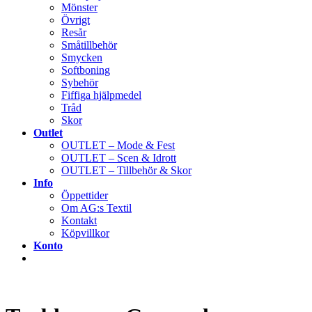
Mönster
Övrigt
Resår
Småtillbehör
Smycken
Softboning
Sybehör
Fiffiga hjälpmedel
Tråd
Skor
Outlet
OUTLET – Mode & Fest
OUTLET – Scen & Idrott
OUTLET – Tillbehör & Skor
Info
Öppettider
Om AG:s Textil
Kontakt
Köpvillkor
Konto