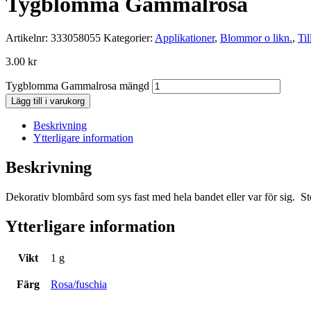
Tygblomma Gammalrosa
Artikelnr:
333058055
Kategorier:
Applikationer
,
Blommor o likn.
,
Ti
3.00
kr
Tygblomma Gammalrosa mängd
Lägg till i varukorg
Beskrivning
Ytterligare information
Beskrivning
Dekorativ blombård som sys fast med hela bandet eller var för sig. Sto
Ytterligare information
Vikt
1 g
Färg
Rosa/fuschia