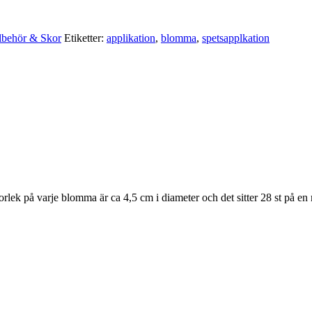
llbehör & Skor
Etiketter:
applikation
,
blomma
,
spetsapplkation
rlek på varje blomma är ca 4,5 cm i diameter och det sitter 28 st på en