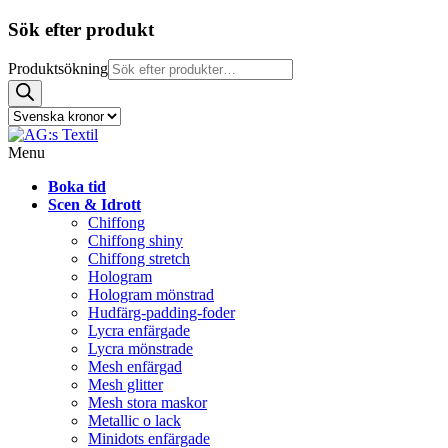
Sök efter produkt
Produktsökning
Menu
Boka tid
Scen & Idrott
Chiffong
Chiffong shiny
Chiffong stretch
Hologram
Hologram mönstrad
Hudfärg-padding-foder
Lycra enfärgade
Lycra mönstrade
Mesh enfärgad
Mesh glitter
Mesh stora maskor
Metallic o lack
Minidots enfärgade