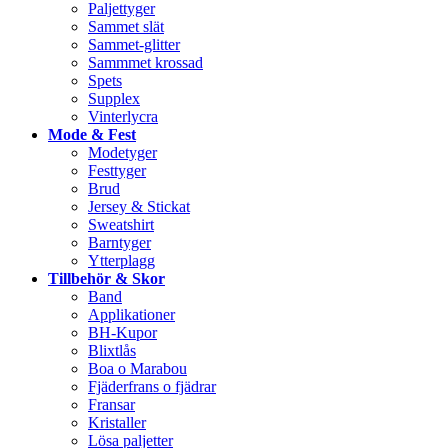
Paljettyger
Sammet slät
Sammet-glitter
Sammmet krossad
Spets
Supplex
Vinterlycra
Mode & Fest
Modetyger
Festtyger
Brud
Jersey & Stickat
Sweatshirt
Barntyger
Ytterplagg
Tillbehör & Skor
Band
Applikationer
BH-Kupor
Blixtlås
Boa o Marabou
Fjäderfrans o fjädrar
Fransar
Kristaller
Lösa paljetter