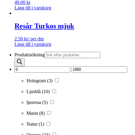
49.00
kr
Lägg till i varukorg
Resår Turkos mjuk
2.50
kr
/ per dm
Lägg till i varukorg
Produktsökning
Hologram
(3)
Ljusblå
(10)
ljusrosa
(5)
Marin
(8)
Natur
(1)
Orange
(24)