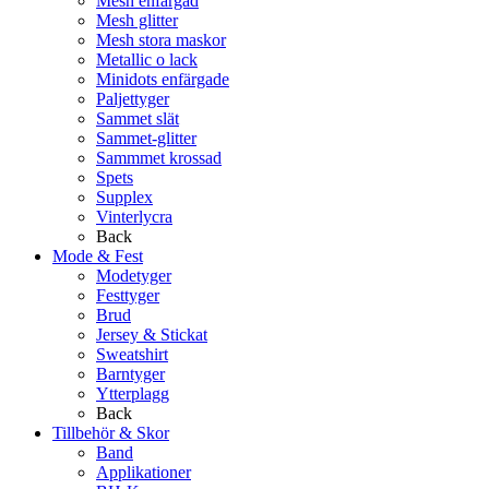
Mesh enfärgad
Mesh glitter
Mesh stora maskor
Metallic o lack
Minidots enfärgade
Paljettyger
Sammet slät
Sammet-glitter
Sammmet krossad
Spets
Supplex
Vinterlycra
Back
Mode & Fest
Modetyger
Festtyger
Brud
Jersey & Stickat
Sweatshirt
Barntyger
Ytterplagg
Back
Tillbehör & Skor
Band
Applikationer