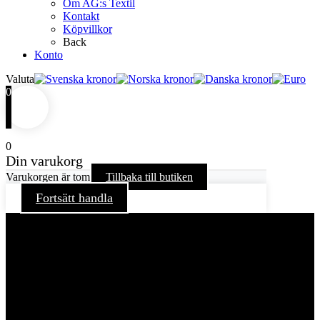
Om AG:s Textil
Kontakt
Köpvillkor
Back
Konto
Valuta
0
0
Din varukorg
Varukorgen är tom
Tillbaka till butiken
Fortsätt handla
För att ge dig en bättre upplevelse och service använder vi
oss av cookies på denna sajt. Cookies kan komma att
användas för personlig och icke personlig annonsering. Läs
vår integritetspolicy