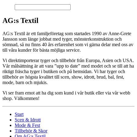
AG:s Textil
AG:s Textil är ett familjeföretag som startades 1990 av Anne-Grete
Jansson som länge jobbat med tyger, mönsterkonstruktion och
sömnad, så nu finns 40 års erfarenhet som vi gärna delar med oss av
till våra kunder för bästa möjliga service.
Vi direktimporterar tyger och tillbehör från Europa, Asien och USA.
Vår målsättning är att vara ”upp to date” med modet och se till att ha
riktigt fräscha tyger i butiken och på hemsidan. Vi har tyger och
tillbehör av högsta kvalitet till scen, show, idrott, brud, bal, fest,
mode, barn och mjukis.
Vi ser fram emot att ha dig som kund i vår butik eller via vår webb
shop. Välkommen!
Start
Scen & Idrott
Mode & Fest
Tillbehör & Skor
Om AG:s Textil