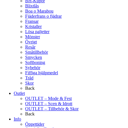
BH-Kupor
Blixtlås
Boa o Marabou
Fjäderfrans o fjädrar
Fransar
Kristaller
Lösa paljetter
Mönster
Övrigt
Resår
Småtillbehör
Smycken
Softboning
Sybehör
Fiffiga hjälpmedel
Tråd
Skor
Back
Outlet
OUTLET – Mode & Fest
OUTLET – Scen & Idrott
OUTLET – Tillbehör & Skor
Back
Info
Öppettider