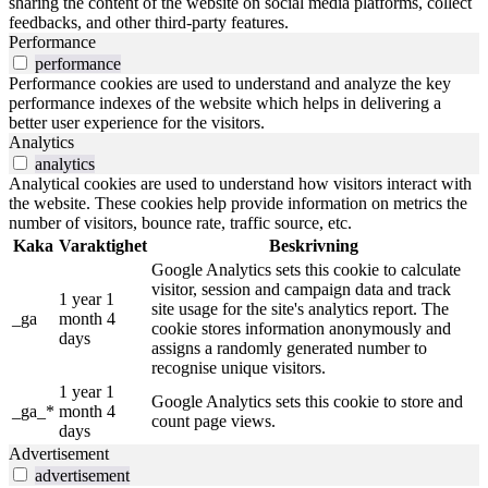
sharing the content of the website on social media platforms, collect
feedbacks, and other third-party features.
Performance
performance
Performance cookies are used to understand and analyze the key
performance indexes of the website which helps in delivering a
better user experience for the visitors.
Analytics
analytics
Analytical cookies are used to understand how visitors interact with
the website. These cookies help provide information on metrics the
number of visitors, bounce rate, traffic source, etc.
Kaka
Varaktighet
Beskrivning
Google Analytics sets this cookie to calculate
visitor, session and campaign data and track
1 year 1
site usage for the site's analytics report. The
_ga
month 4
cookie stores information anonymously and
days
assigns a randomly generated number to
recognise unique visitors.
1 year 1
Google Analytics sets this cookie to store and
_ga_*
month 4
count page views.
days
Advertisement
advertisement