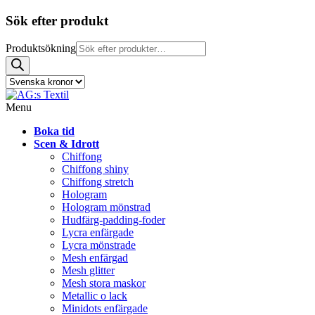
Sök efter produkt
Produktsökning
Menu
Boka tid
Scen & Idrott
Chiffong
Chiffong shiny
Chiffong stretch
Hologram
Hologram mönstrad
Hudfärg-padding-foder
Lycra enfärgade
Lycra mönstrade
Mesh enfärgad
Mesh glitter
Mesh stora maskor
Metallic o lack
Minidots enfärgade