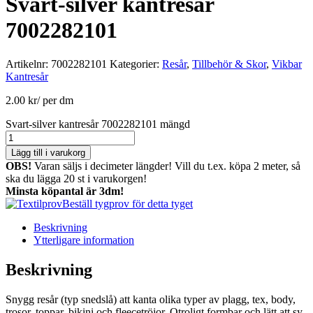
Svart-silver kantresår
7002282101
Artikelnr:
7002282101
Kategorier:
Resår
,
Tillbehör & Skor
,
Vikbar
Kantresår
2.00
kr
/ per dm
Svart-silver kantresår 7002282101 mängd
Lägg till i varukorg
OBS!
Varan säljs i decimeter längder! Vill du t.ex. köpa 2 meter, så
ska du lägga 20 st i varukorgen!
Minsta köpantal är 3dm!
Beställ tygprov för detta tyget
Beskrivning
Ytterligare information
Beskrivning
Snygg resår (typ snedslå) att kanta olika typer av plagg, tex, body,
trosor, toppar, bikini och fleecetröjor. Otroligt formbar och lätt att sy