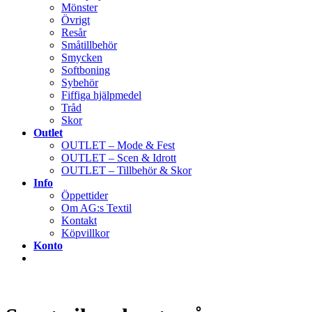
Mönster
Övrigt
Resår
Småtillbehör
Smycken
Softboning
Sybehör
Fiffiga hjälpmedel
Tråd
Skor
Outlet
OUTLET – Mode & Fest
OUTLET – Scen & Idrott
OUTLET – Tillbehör & Skor
Info
Öppettider
Om AG:s Textil
Kontakt
Köpvillkor
Konto