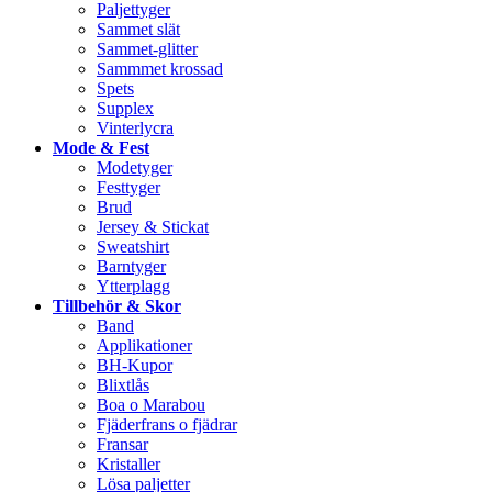
Paljettyger
Sammet slät
Sammet-glitter
Sammmet krossad
Spets
Supplex
Vinterlycra
Mode & Fest
Modetyger
Festtyger
Brud
Jersey & Stickat
Sweatshirt
Barntyger
Ytterplagg
Tillbehör & Skor
Band
Applikationer
BH-Kupor
Blixtlås
Boa o Marabou
Fjäderfrans o fjädrar
Fransar
Kristaller
Lösa paljetter